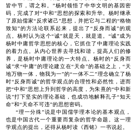
皆中节，谓之和。”杨时领悟了中华文明的基因密
码，完成了对“中和”思想的探索和升华。杨时继承
了原始儒家“反求诸己”思想，并把它与二程的“格物
致知”的方法论联系起来，提出了“反身而诚”的观
点。杨时认为这个“诚”就是天，就是道。“诚”成为
杨时中庸哲学思想的核心，它抓住了中庸理论实践
的着力点。从内心世界去寻找和谐，提高人们的修
养，是杨时中庸理论的一大特点。杨时的“反身而
诚”求“中庸”的理论建立在“天命”的基础之上，“天
地万物一体，物我为一”的“一体不二”理念确立了杨
时“反身而诚”的哲学观点的合理性和必然性，进而
把“中和”思想上升到哲学的高度，为朱熹的“中和新
说”打下坚实的理论基础，也成功地解释孔子“知天
命”和“天命不可违”的思想密码。
“理一分殊”说是中国儒学理本论的基本观点，
也是中国古代一个重要而复杂的哲学命题。这一理
学观点的提出，还得从杨时读《西铭》一书说起。