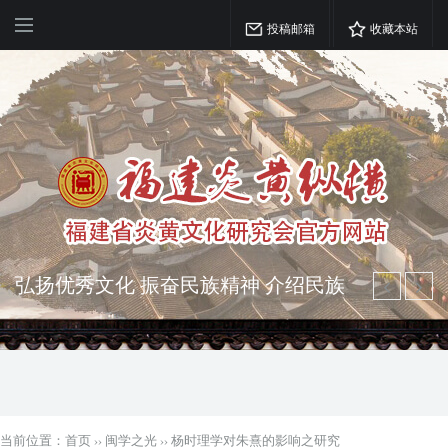
投稿邮箱
收藏本站
突出海西特色 报道台港澳侨 坚持古为
今用 力求雅俗共赏
弘扬优秀文化 振奋民族精神 介绍民族
瑰宝 宣传中华精英
当前位置：
首页
››
闽学之光
››
杨时理学对朱熹的影响之研究