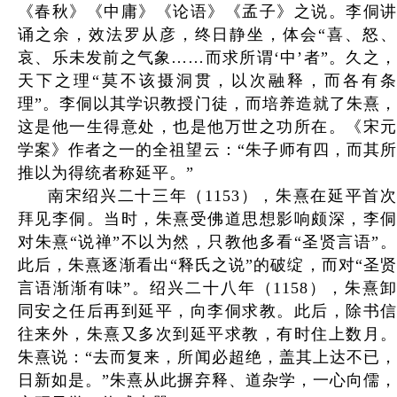
《春秋》《中庸》《论语》《孟子》之说。李侗讲
诵之余，效法罗从彦，终日静坐，体会“喜、怒、
哀、乐未发前之气象……而求所谓‘中’者”。久之，
天下之理“莫不该摄洞贯，以次融释，而各有条
理”。李侗以其学识教授门徒，而培养造就了朱熹，
这是他一生得意处，也是他万世之功所在。《宋元
学案》作者之一的全祖望云：“朱子师有四，而其所
推以为得统者称延平。”
南宋绍兴二十三年（1153），朱熹在延平首次
拜见李侗。当时，朱熹受佛道思想影响颇深，李侗
对朱熹“说禅”不以为然，只教他多看“圣贤言语”。
此后，朱熹逐渐看出“释氏之说”的破绽，而对“圣贤
言语渐渐有味”。绍兴二十八年（1158），朱熹卸
同安之任后再到延平，向李侗求教。此后，除书信
往来外，朱熹又多次到延平求教，有时住上数月。
朱熹说：“去而复来，所闻必超绝，盖其上达不已，
日新如是。”朱熹从此摒弃释、道杂学，一心向儒，