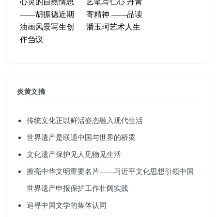
心灵的自然情思
艺笔写仁心 丹青
——胡振德近期
寄精神 ——品读
油画风景写生创
潘玉珂艺术人生
作刍议
炎黄文摘
传统文化正以鲜活姿态融入现代生活
世界遗产是联通中国与世界的桥梁
文化遗产保护见人见物见生活
擦亮中华文明重要名片——习近平文化思想引领中国
世界遗产申报保护工作壮阔实践
追寻中国文学的集体认同