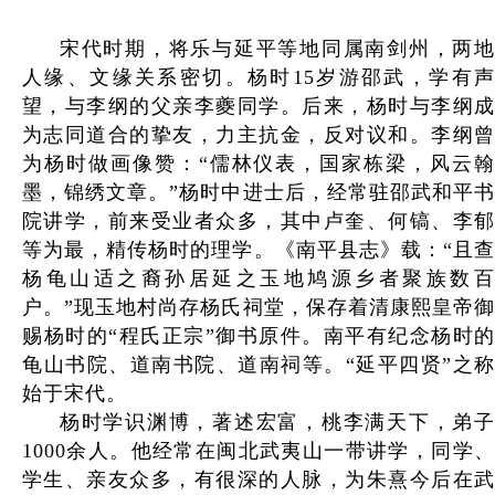
宋代时期，将乐与延平等地同属南剑州，两地
人缘、文缘关系密切。杨时15岁游邵武，学有声
望，与李纲的父亲李夔同学。后来，杨时与李纲成
为志同道合的挚友，力主抗金，反对议和。李纲曾
为杨时做画像赞：“儒林仪表，国家栋梁，风云翰
墨，锦绣文章。”杨时中进士后，经常驻邵武和平书
院讲学，前来受业者众多，其中卢奎、何镐、李郁
等为最，精传杨时的理学。《南平县志》载：“且查
杨龟山适之裔孙居延之玉地鸠源乡者聚族数百
户。”现玉地村尚存杨氏祠堂，保存着清康熙皇帝御
赐杨时的“程氏正宗”御书原件。南平有纪念杨时的
龟山书院、道南书院、道南祠等。“延平四贤”之称
始于宋代。
杨时学识渊博，著述宏富，桃李满天下，弟子
1000余人。他经常在闽北武夷山一带讲学，同学、
学生、亲友众多，有很深的人脉，为朱熹今后在武