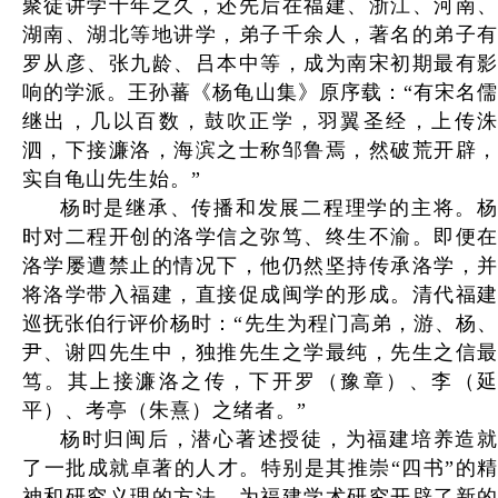
聚徒讲学十年之久，还先后在福建、浙江、河南、
湖南、湖北等地讲学，弟子千余人，著名的弟子有
罗从彦、张九龄、吕本中等，成为南宋初期最有影
响的学派。王孙蕃《杨龟山集》原序载：“有宋名儒
继出，几以百数，鼓吹正学，羽翼圣经，上传洙
泗，下接濂洛，海滨之士称邹鲁焉，然破荒开辟，
实自龟山先生始。”
杨时是继承、传播和发展二程理学的主将。杨
时对二程开创的洛学信之弥笃、终生不渝。即便在
洛学屡遭禁止的情况下，他仍然坚持传承洛学，并
将洛学带入福建，直接促成闽学的形成。清代福建
巡抚张伯行评价杨时：“先生为程门高弟，游、杨、
尹、谢四先生中，独推先生之学最纯，先生之信最
笃。其上接濂洛之传，下开罗（豫章）、李（延
平）、考亭（朱熹）之绪者。”
杨时归闽后，潜心著述授徒，为福建培养造就
了一批成就卓著的人才。特别是其推崇“四书”的精
神和研究义理的方法，为福建学术研究开辟了新的