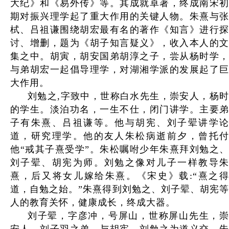
大纪》和《易外传》等。其成就卓著，终成南宋初
期对振兴理学起了重大作用的关键人物。朱熹与张
栻、吕祖谦围绕胡宏最有名的著作《知言》进行探
讨、增删，题为《胡子知言疑义》，收入本人的文
集之中。胡寅，胡安国弟胡淳之子，尝从杨时学，
与弟胡宏一起倡导理学，对湖湘学派的发展起了巨
大作用。
刘勉之,字致中，世称白水先生，崇安人，杨时
的学生。淡泊功名，一生不仕，闭门讲学。主要弟
子有朱熹、吕祖谦等。他与胡宪、刘子翚讲学论
道，研究理学。他的友人朱松病逝前夕，曾托付
他“戒其子熹受学”。朱松嘱咐少年朱熹拜刘勉之、
刘子翚、胡宪为师。刘勉之像对儿子一样教导朱
熹，后又将女儿嫁给朱熹。《宋史》载:“熹之得
道，自勉之始。”朱熹得到刘勉之、刘子翚、胡宪等
人的教育关怀，健康成长，终成大器。
刘子翚，字彦冲，号屏山，世称屏山先生，崇
安人，刘子羽之弟。与胡宪、刘勉之为道义交，朱