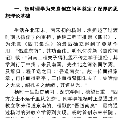
一、
杨时理学为朱熹创立闽学奠定了深厚的
想理论基础
生活在北宋末、南宋初的杨时，承担起了过渡
时期弘扬儒学的重担，他继二程而推崇《四书》，
为朱熹《四书集注》的最后确立起到了奠基作
用。“倡道东南”，其功至伟。明代何乔新《道南祠
记》载：“河南二程夫子得孔孟不传之学于遗经，其
学则行于中州，未及南国。先生北之河洛而学焉。
及辞归，程子送之曰：‘吾道南矣’。故一传而得豫
章，再传而得延平，三传而得紫阳朱夫子，集诸儒
之大成，绍孔孟之绝绪，其道益光。”
杨时一生勤奋研习，深究学问，德望日重，“四
方之士不远千里从之游”。闽学鼻祖杨时正是通过兴
教立学来倡道东南的。程颢的“吾道南矣”，最终通
过杨时的兴教立学得到实现。杨时首创东林书院，