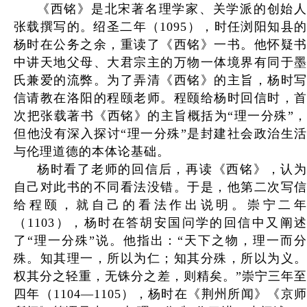
《西铭》是北宋著名理学家、关学派的创始人
张载撰写的。绍圣二年（1095），时任浏阳知县的
杨时在公务之余，重读了《西铭》一书。他怀疑书
中讲天地父母、大君宗主的万物一体境界有同于墨
氏兼爱的流弊。为了弄清《西铭》的主旨，杨时写
信请教在洛阳的程颐老师。程颐给杨时回信时，首
次把张载著书《西铭》的主旨概括为“理一分殊”，
但他没有深入探讨“理一分殊”是封建社会政治生活
与伦理道德的本体论基础。
杨时看了老师的回信后，再读《西铭》，认为
自己对此书的不同看法没错。于是，他第二次写信
给程颐，就自己的看法作出说明。崇宁二年
（1103），杨时在答胡安国问学的回信中又阐述
了“理一分殊”说。他指出：“天下之物，理一而分
殊。知其理一，所以为仁；知其分殊，所以为义。
权其分之轻重，无铢分之差，则精矣。”崇宁三年至
四年（1104—1105），杨时在《荆州所闻》《京师