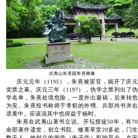
武夷山朱熹园朱熹雕像
庆元元年（1195），朱熹被罢官，揭开了庆元
党禁之幕。庆元三年（1197），伪学之禁列出了伪
学名单，朱熹处境危险，一度外出避祸，后来转危
为安。朱熹投书称师于李郁的外甥、兵部尚书并右
丞黄中。应该说其中也得益于杨时。
朱熹在武夷山著书立说、开坛授徒50年，有70
余部著作遗世，创立书院、修葺草堂20多处，门生
数千人。他创立的闽学（朱子学）影响至今。在宋