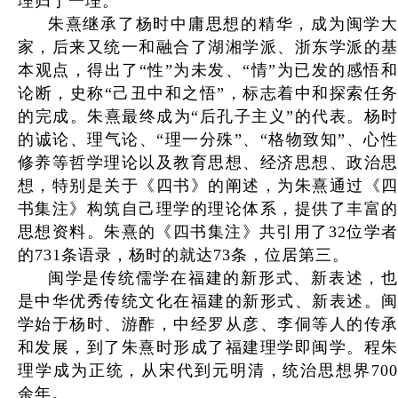
理归于一理。
朱熹继承了杨时中庸思想的精华，成为闽学大
家，后来又统一和融合了湖湘学派、浙东学派的基
本观点，得出了“性”为未发、“情”为已发的感悟和
论断，史称“己丑中和之悟”，标志着中和探索任务
的完成。朱熹最终成为“后孔子主义”的代表。杨时
的诚论、理气论、“理一分殊”、“格物致知”、心性
修养等哲学理论以及教育思想、经济思想、政治思
想，特别是关于《四书》的阐述，为朱熹通过《四
书集注》构筑自己理学的理论体系，提供了丰富的
思想资料。朱熹的《四书集注》共引用了32位学者
的731条语录，杨时的就达73条，位居第三。
闽学是传统儒学在福建的新形式、新表述，也
是中华优秀传统文化在福建的新形式、新表述。闽
学始于杨时、游酢，中经罗从彦、李侗等人的传承
和发展，到了朱熹时形成了福建理学即闽学。程朱
理学成为正统，从宋代到元明清，统治思想界700
余年。