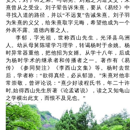
熹曾从之受业。刘子翚告诉朱熹，要从《易经》中
寻找入道的路径，并以“不远复”告诫朱熹。刘子羽
为朱熹的义父，给朱熹取字元晦，希望他成为一个
外表不露、道德内蓄之人。
李郁，字光祖，世称西山先生，光泽县乌洲
人。幼从母舅陈瓘学习理学，转谒杨时于余姚。杨
时异常器重他，把他招为女婿。从学十八年，后成
为杨时学术的继承者和传播者之一。著作有《易
传》《参同契注》《李西山文集》等。杨时去世
后，学者称：“欲得真经，必从郁游。”朱熹对他非
常崇敬，曾评论说：“熹少好读程氏书，年二十许
时,始得西山先生所著《论孟诸说》，读之又知龟山
之学横出此支，而恨不及见也。”