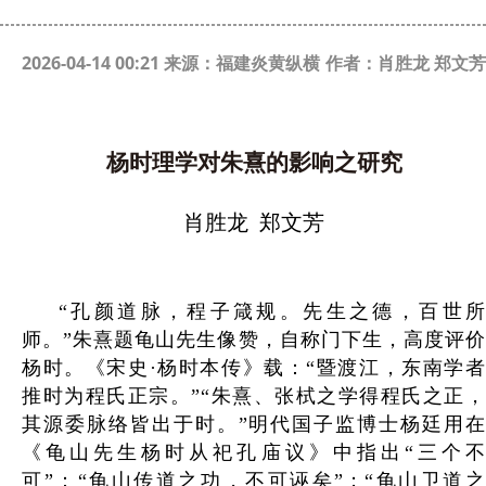
2026-04-14 00:21 来源：福建炎黄纵横
作者：肖胜龙 郑文芳
杨时理学对朱熹的影响之研究
肖胜龙
郑文芳
“孔颜道脉，程子箴规。先生之德，百世所
师。”朱熹题龟山先生像赞，自称门下生，高度评价
杨时。《宋史·杨时本传》载：“暨渡江，东南学者
推时为程氏正宗。”“朱熹、张栻之学得程氏之正，
其源委脉络皆出于时。”明代国子监博士杨廷用在
《龟山先生杨时从祀孔庙议》中指出“三个不
可”：“龟山传道之功，不可诬矣”；“龟山卫道之