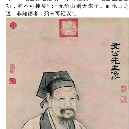
功，亦不可掩矣”；“无龟山则无朱子。而龟山之
道，非知德者，殆未可轻议”。