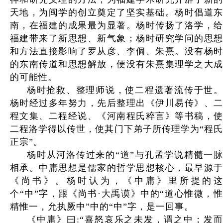
天地，为闽学的创立奠定了坚实基础。杨时倡道东
南，在福建的成果最为显著。杨时传扬了洛学，给
福建带来了新思想、新气象；杨时研究学问的思想
和方法直接影响了罗从彦、李侗、朱熹。没有杨时
的东南传道和思想解放，便没有朱熹集理学之大成
的可能性。
杨时抢救、整理师说，使二程遗著流传于世。
杨时经过多年努力，先后整理出《伊川易传》、二
程文集、二程经说、《河南程氏粹言》等书稿，使
二程洛学得以传世，使其门下弟子所传理学为“程氏
正宗”。
杨时从河洛传过来的“道”与孔孟学说精髓一脉
相承。中庸思想是儒家的哲学思想核心，最早源于
《尚书》。杨时认为，《中庸》里所提的这
个“中”字，跟《尚书·大禹谟》中的“道心惟微，惟
精惟一，允执厥中”中的“中”字，是一回事。
《中庸》曰:“喜怒哀乐之未发，谓之中；发而