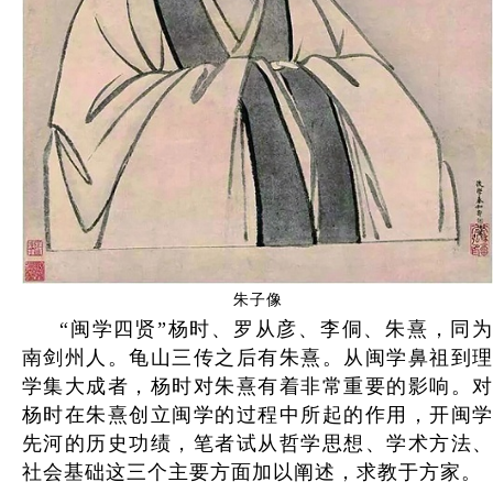
朱子像
“闽学四贤”杨时、罗从彦、李侗、朱熹，同为
南剑州人。龟山三传之后有朱熹。从闽学鼻祖到理
学集大成者，杨时对朱熹有着非常重要的影响。对
杨时在朱熹创立闽学的过程中所起的作用，开闽学
先河的历史功绩，笔者试从哲学思想、学术方法、
社会基础这三个主要方面加以阐述，求教于方家。