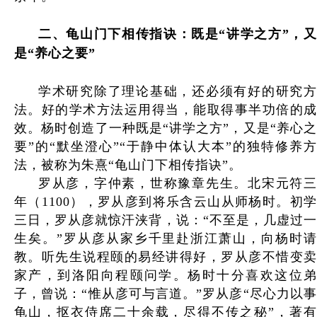
二
、
龟山门下相传指诀：既是“讲学之方”，
是“养心之要”
学术研究除了理论基础，还必须有好的研究方
法。好的学术方法运用得当，能取得事半功倍的成
效。杨时创造了一种既是“讲学之方”，又是“养心之
要”的“默坐澄心”“于静中体认大本”的独特修养方
法，被称为朱熹“龟山门下相传指诀”。
罗从彦，字仲素，世称豫章先生。北宋元符三
年（1100），罗从彦到将乐含云山从师杨时。初学
三日，罗从彦就惊汗浃背，说：“不至是，几虚过一
生矣。”罗从彦从家乡千里赴浙江萧山，向杨时请
教。听先生说程颐的易经讲得好，罗从彦不惜变卖
家产，到洛阳向程颐问学。杨时十分喜欢这位弟
子，曾说：“惟从彦可与言道。”罗从彦“尽心力以事
龟山，抠衣侍席二十余载，尽得不传之秘”，著有