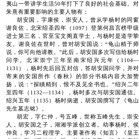
夷山一带讲学生活50年打下了良好的社会基础。对
朱熹有重要影响的主要人物有：
胡安国，字康侯，崇安人，曾从学杨时的同窗
谢良佐，北宋绍圣四年（1097）登第何昌言榜甲级
进士第三名，官至宝文阁直学士，与杨时是道学挚
友。谢良佐在世时，曾对胡安国说：“龟山精于师
说，你可向他请教。”此后，胡安国多次写信给杨时
问学。北宋崇宁三年至南宋绍兴元年（1104—
1131），杨时先后回五封信，答胡安国问学，并对
寄来的安国所作《春秋》的部分书稿内容大加赞
扬，说：“探瞔精到，恨不及见全书也。”绍兴二年
至四年（1132—1134），杨时多次与胡安国通信。
绍兴五年（1135）杨时病逝，胡安国撰写了《龟山
先生墓志铭》。
胡宏，字仁仲，号五峰，世称五峰先生，崇安
人，胡安国之子，湖湘学派创立者。幼事杨时、侯
仲良，学习二程理学。主要著作有《知言》《皇王