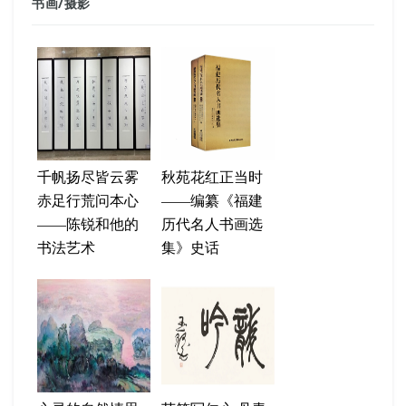
书画
/
摄影
千帆扬尽皆云雾
秋苑花红正当时
赤足行荒问本心
——编纂《福建
——陈锐和他的
历代名人书画选
书法艺术
集》史话