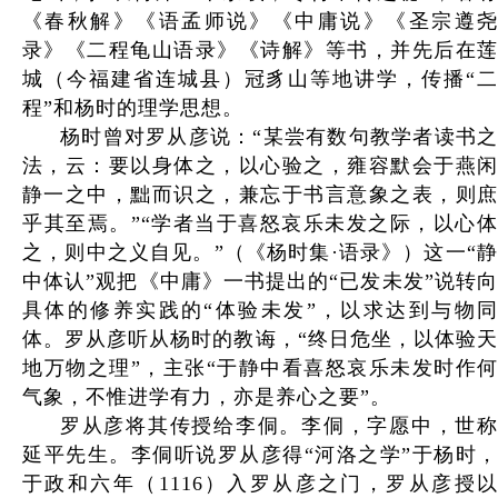
《春秋解》《语孟师说》《中庸说》《圣宗遵尧
录》《二程龟山语录》《诗解》等书，并先后在莲
城（今福建省连城县）冠豸山等地讲学，传播“二
程”和杨时的理学思想。
杨时曾对罗从彦说：“某尝有数句教学者读书之
法，云：要以身体之，以心验之，雍容默会于燕闲
静一之中，黜而识之，兼忘于书言意象之表，则庶
乎其至焉。”“学者当于喜怒哀乐未发之际，以心体
之，则中之义自见。”（《杨时集·语录》）这一“静
中体认”观把《中庸》一书提出的“已发未发”说转向
具体的修养实践的“体验未发”，以求达到与物同
体。罗从彦听从杨时的教诲，“终日危坐，以体验天
地万物之理”，主张“于静中看喜怒哀乐未发时作何
气象，不惟进学有力，亦是养心之要”。
罗从彦将其传授给李侗。李侗，字愿中，世称
延平先生。李侗听说罗从彦得“河洛之学”于杨时，
于政和六年（1116）入罗从彦之门，罗从彦授以