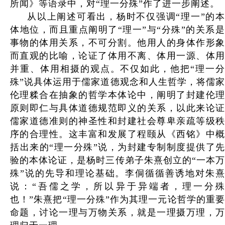
所闻》等语录中，对“理一分殊”作了进一步阐述。
从以上阐述可看出，杨时不仅强调“理一”的本
体地位，而且重点阐明了“理一”与“分殊”的关系是
事物的体用关系，不可分割。他用人的身体作形象
而直观的比喻，论证了体用不离、体用一源、体用
并重、体用相摄的观点。不仅如此，他把“理一分
殊”说具体运用于儒家道德观念和人生哲学，将儒家
伦理糅合在抽象的哲学本体论中，阐明了封建伦理
原则即仁与具体道德规范即义的关系，以此来论证
儒家道德准则的神圣性和封建社会尊卑亲疏等级秩
序的合理性。这丰富和发展了程颐从《西铭》中概
括出来的“理一分殊”说，为封建专制制度提供了先
验的本体论证，是杨时三传弟子朱熹创立的“一本万
殊”说的先导和理论基础。李侗循循善诱地对朱熹
说：“吾儒之学，所以异于异端者，理一分殊
也！”朱熹把“理一分殊”作为其理一元论哲学的重要
命题，讨论一理与万物关系，就是一理摄万理，万