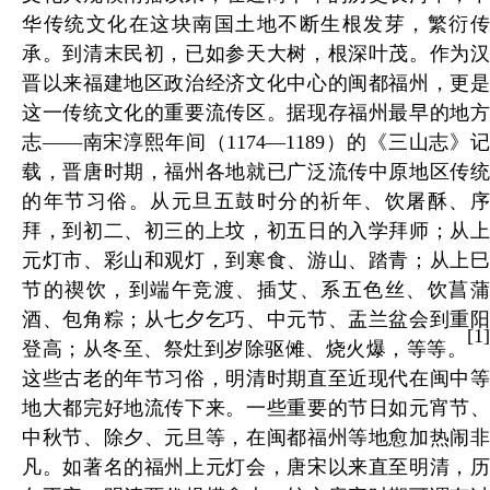
华传统文化在这块南国土地不断生根发芽，繁衍传
承。到清末民初，已如参天大树，根深叶茂。作为汉
晋以来福建地区政治经济文化中心的闽都福州，更是
这一传统文化的重要流传区。据现存福州最早的地方
志——南宋淳熙年间（1174—1189）的《三山志》记
载，晋唐时期，福州各地就已广泛流传中原地区传统
的年节习俗。从元旦五鼓时分的祈年、饮屠酥、序
拜，到初二、初三的上坟，初五日的入学拜师；从上
元灯市、彩山和观灯，到寒食、游山、踏青；从上巳
节的禊饮，到端午竞渡、插艾、系五色丝、饮菖蒲
酒、包角粽；从七夕乞巧、中元节、盂兰盆会到重阳
[1]
登高；从冬至、祭灶到岁除驱傩、烧火爆，等等。
这些古老的年节习俗，明清时期直至近现代在闽中等
地大都完好地流传下来。一些重要的节日如元宵节、
中秋节、除夕、元旦等，在闽都福州等地愈加热闹非
凡。如著名的福州上元灯会，唐宋以来直至明清，历