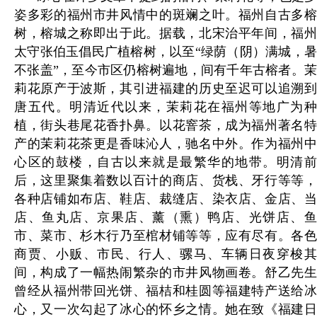
姿多彩的福州市井风情中的斑斓之叶。福州自古多榕
树，榕城之称即出于此。据载，北宋治平年间，福州
太守张伯玉倡民广植榕树，以至“绿荫（阴）满城，暑
不张盖”，至今市区仍榕树遍地，间有千年古榕者。茉
莉花原产于波斯，其引进福建的历史至迟可以追溯到
唐五代。明清近代以来，茉莉花在福州等地广为种
植，街头巷尾花香扑鼻。以花窨茶，成为福州著名特
产的茉莉花茶更是香味沁人，驰名中外。作为福州中
心区的鼓楼，自古以来就是最繁华的地带。明清前
后，这里聚集着数以百计的商店、货栈、牙行等等，
各种店铺如布店、鞋店、裁缝店、染衣店、金店、当
店、鱼丸店、京果店、薰（熏）鸭店、光饼店、鱼
市、菜市、杉木行乃至棺材铺等等，应有尽有。各色
商贾、小贩、市民、行人、骡马、车辆日夜穿梭其
间，构成了一幅热闹繁杂的市井风物画卷。舒乙先生
曾经从福州带回光饼、福桔和桂圆等福建特产送给冰
心，又一次勾起了冰心的怀乡之情。她在致《福建日