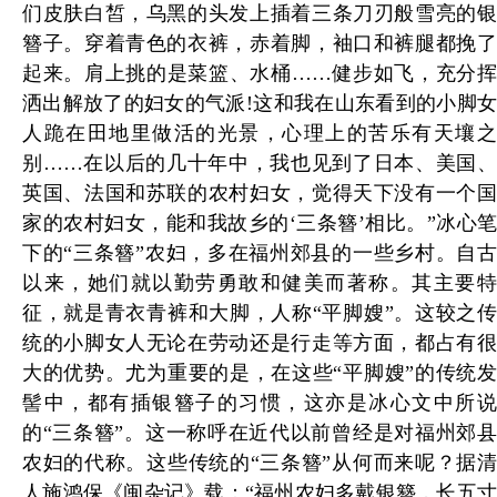
们皮肤白皙，乌黑的头发上插着三条刀刃般雪亮的银
簪子。穿着青色的衣裤，赤着脚，袖口和裤腿都挽了
起来。肩上挑的是菜篮、水桶……健步如飞，充分挥
洒出解放了的妇女的气派!这和我在山东看到的小脚女
人跪在田地里做活的光景，心理上的苦乐有天壤之
别……在以后的几十年中，我也见到了日本、美国、
英国、法国和苏联的农村妇女，觉得天下没有一个国
家的农村妇女，能和我故乡的‘三条簪’相比。”冰心笔
下的“三条簪”农妇，多在福州郊县的一些乡村。自古
以来，她们就以勤劳勇敢和健美而著称。其主要特
征，就是青衣青裤和大脚，人称“平脚嫂”。这较之传
统的小脚女人无论在劳动还是行走等方面，都占有很
大的优势。尤为重要的是，在这些“平脚嫂”的传统发
髻中，都有插银簪子的习惯，这亦是冰心文中所说
的“三条簪”。这一称呼在近代以前曾经是对福州郊县
农妇的代称。这些传统的“三条簪”从何而来呢？据清
人施鸿保《闽杂记》载：“福州农妇多戴银簪，长五寸