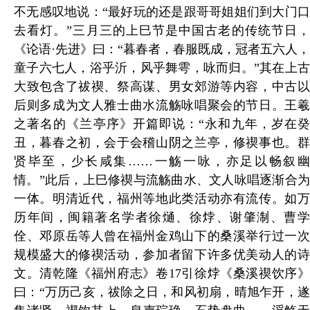
不无感叹地说：“最好玩的还是跟哥哥姐姐们到大门口
去看灯。”三月三的上巳节是中国古老的传统节日，
《论语·先进》曰：“暮春者，春服既成，冠者五六人，
童子六七人，浴乎沂，风乎舞雩，咏而归。”其在上古
大致包含了祓禊、祭高谋、男女郊游等内容，中古以
后则多成为文人雅士曲水流觞咏唱聚会的节日。王羲
之著名的《兰亭序》开篇即说：“永和九年，岁在癸
丑，暮春之初，会于会稽山阴之兰亭，修禊事也。群
贤毕至，少长咸集……一觞一咏，亦足以畅叙幽
情。”此后，上巳修禊与流觞曲水、文人咏唱逐渐合为
一体。明清近代，福州等地此类活动亦有流传。如万
历年间，闽籍著名学者徐熥、徐㶿、谢肇淛、曹学
佺、邓原岳等人曾在福州金鸡山下的桑溪举行过一次
规模盛大的修禊活动，参加者留下许多优美动人的诗
文。清乾隆《福州府志》卷17引徐㶿《桑溪禊饮序》
曰：“万历己亥，祓除之日，和风初扇，晴旭乍开，遂