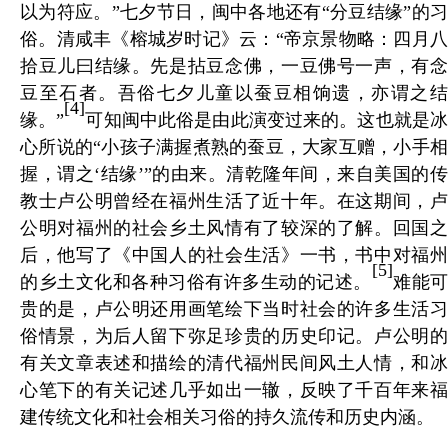
以为符应。”七夕节日，闽中各地还有“分豆结缘”的习
俗。清咸丰《榕城岁时记》云：“帝京景物略：四月八
拾豆儿曰结缘。先是拈豆念佛，一豆佛号一声，有念
豆至石者。吾俗七夕儿童以蚕豆相饷遗，亦谓之结
[4]
缘。”
可知闽中此俗是由此演变过来的。这也就是
心所说的“小孩子满握煮熟的蚕豆，大家互赠，小手相
握，谓之‘结缘’”的由来。清乾隆年间，来自美国的传
教士卢公明曾经在福州生活了近十年。在这期间，卢
公明对福州的社会乡土风情有了较深的了解。回国之
后，他写了《中国人的社会生活》一书，书中对福州
[5]
的乡土文化和各种习俗有许多生动的记述。
难能可
贵的是，卢公明还用画笔绘下当时社会的许多生活习
俗情景，为后人留下弥足珍贵的历史印记。卢公明的
有关文章表述和描绘的清代福州民间风土人情，和冰
心笔下的有关记述几乎如出一辙，反映了千百年来福
建传统文化和社会相关习俗的持久流传和历史内涵。