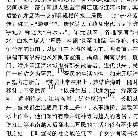
灭闽越后，部分闽越人逃匿于闽江流域江河水际，其
后繁衍发展为一支颇具规模的水上居民。《北史·杨素
传》称之为“游艇子”。唐代诗人元稹及宋代《太平寰
宇记》称之为“白水郎”。宋元以来，各地或有“泊
水”“白水”“蜒人”“疍民”“科题”甚至“曲蹄”等蔑称。他
们分布的范围，以闽江中下游区域为主。明清前后在
福建东南沿海地区如闽东霞浦、福鼎，闽南泉州、厦
门、漳州等江海水域也有部分散居者。近代以来，民
[8]
间一般称之为疍民。
疍民的生活习性，如宋元明清
古籍方志所言，“其居止常在船上，兼结庐海畔，随时
[9]
移徒，不常厥所”
。“以舟为居，以渔为业，浮家
[10]
宅，逐潮往来，江舞海噬，随处栖泊”
长期
。
来，疍民都生活栖息于水上舟中，从事渔捞、运载等
水上作业。他们保留有崇拜蛇神等闽越人的遗俗，与
珠江口等地南越人后裔水上疍民的生活习俗有不少类
似之处。旧时疍民的社会地位低下，子女少有读书求