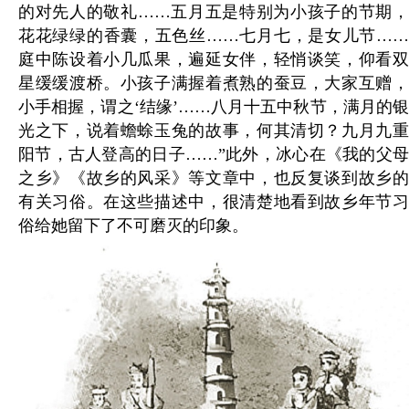
的对先人的敬礼……五月五是特别为小孩子的节期，
花花绿绿的香囊，五色丝……七月七，是女儿节……
庭中陈设着小几瓜果，遍延女伴，轻悄谈笑，仰看双
星缓缓渡桥。小孩子满握着煮熟的蚕豆，大家互赠，
小手相握，谓之‘结缘’……八月十五中秋节，满月的银
光之下，说着蟾蜍玉兔的故事，何其清切？九月九重
阳节，古人登高的日子……”此外，冰心在《我的父母
之乡》《故乡的风采》等文章中，也反复谈到故乡的
有关习俗。在这些描述中，很清楚地看到故乡年节习
俗给她留下了不可磨灭的印象。