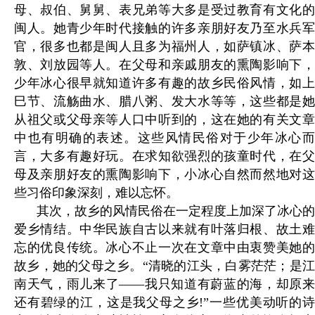
母、叔伯、舅舅、表兄弟等大多是受过教育有文化的
闽人。她青少年时代接触的许多亲朋好友乃至水兵军
官，很多也都是闽人且多为福州人，如萨镇冰、萨本
敦、刘放园等人。在父母和亲戚朋友的熏陶影响下，
少年冰心很早就知道许多有趣的故乡民俗风情，如上
巳节、流觞曲水、腊八粥、发大水等等，这些都是她
从祖父或父母亲等人口中听到的，这在她的有关文章
中也有明确的表述。这些风情民俗对于少年冰心而
言，大多有趣好玩。在求知欲强烈的孩童时代，在父
母及亲朋好友的熏陶影响下，小冰心自然而然地对这
些习俗印象深刻，难以忘怀。
其次，故乡的风情民俗在一定程度上加深了冰心的
爱乡情结。中华民族自古以来就有叶落归根、故土难
忘的优良传统。冰心不止一次在文章中由衷赞美她的
故乡，她的父母之乡。“清晓的江头，白雾茫茫；是江
南天气，雨儿来了——我只知道有蔚蓝的海，却原来
还有碧绿的江，这是我父母之乡!”一些优美动听的诗