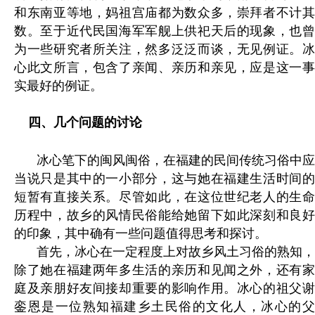
和东南亚等地，妈祖宫庙都为数众多，崇拜者不计其
数。至于近代民国海军军舰上供祀天后的现象，也曾
为一些研究者所关注，然多泛泛而谈，无见例证。冰
心此文所言，包含了亲闻、亲历和亲见，应是这一事
实最好的例证。
四
、
几个问题的讨论
冰心笔下的闽风闽俗，在福建的民间传统习俗中应
当说只是其中的一小部分，这与她在福建生活时间的
短暂有直接关系。尽管如此，在这位世纪老人的生命
历程中，故乡的风情民俗能给她留下如此深刻和良好
的印象，其中确有一些问题值得思考和探讨。
首先，冰心在一定程度上对故乡风土习俗的熟知，
除了她在福建两年多生活的亲历和见闻之外，还有家
庭及亲朋好友间接却重要的影响作用。冰心的祖父谢
銮恩是一位熟知福建乡土民俗的文化人，冰心的父