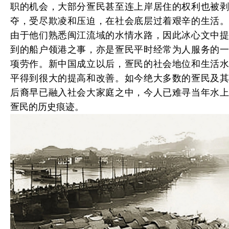
职的机会，大部分疍民甚至连上岸居住的权利也被剥
夺，受尽欺凌和压迫，在社会底层过着艰辛的生活。
由于他们熟悉闽江流域的水情水路，因此冰心文中提
到的船户领港之事，亦是疍民平时经常为人服务的一
项劳作。新中国成立以后，疍民的社会地位和生活水
平得到很大的提高和改善。如今绝大多数的疍民及其
后裔早已融入社会大家庭之中，今人已难寻当年水上
疍民的历史痕迹。