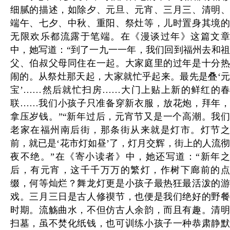
细腻的描述，如除夕、元旦、元宵、三月三、清明、
端午、七夕、中秋、重阳、祭灶等，儿时置身其境的
无限欢乐都流露于笔端。在《漫谈过年》这篇文章
中，她写道：“到了一九一一年，我们回到福州去和祖
父、伯叔父母同住在一起。大家庭里的过年是十分热
闹的。从祭灶那天起，大家就忙乎起来。最先是叠‘元
宝’……然后就忙扫房……大门上贴上新的鲜红的春
联……我们小孩子只准备穿新衣服，放花炮，拜年，
拿压岁钱。”“新年过后，元宵节又是一个高潮。我们
老家在福州南后街，那条街从来就是灯市。灯节之
前，就已是‘花市灯如昼’了，灯月交辉，街上的人流彻
夜不绝。”在《寄小读者》中，她还写道：“新年之
后，有元宵，这千千万万的繁灯，作树下廊前的点
缀，何等灿烂？舞龙灯更是小孩子最热狂最活泼的游
戏。三月三日是古人修禊节，也便是我们绝好的野餐
时期。流觞曲水，不但仿古人余韵，而且有趣。清明
扫墓，虽不焚化纸钱，也可训练小孩子一种恭肃静默