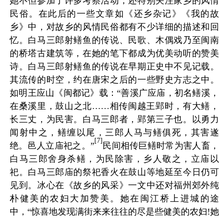
她不但参加了许多考察活动，还特别关注家乡的风情
民俗。在此后的一些文章如《还乡杂记》《我的故
乡》中，对故乡的风情民俗都有不少详细的描述和回
忆。白马三郎射鳝鱼的传说、民歌、木偶戏乃至闽南
的桥塔古建筑等，在她的笔下都成为优美动听的赞美
诗。白马三郎射鳝鱼的传说在早期正史中不见记载。
其流传的时空，约在唐宋之后的一些野史方志之中。
如明王应山《闽都记》载：“善溪广应庙，初名鳝溪，
在桑溪里，鼓山之北……相传闽越王郢时，有大鳝，
长三丈，为民害。白马三郎者，郢第三子也。以勇力
闻射中之，鳝缠以尾，
三郎人马与鳝俱死，其害
[7]
绝。邑人立庙祀之。”
民间相传巨鳝时常为害人畜
白马三郎舍身杀鳝，为民除害，乡人敬之，立庙以
祀。白马三郎庙的祭祀香火在鼓山等地延至今日仍可
见到。冰心在《故乡的风采》一文中还对福州郊外纯
朴健美的农妇大加赞美。她在闽江桥上进城的途
中，“惊喜地发现满街来来往往的尽是些健美的农妇!她