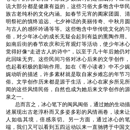
说大部分都是健康有益的，这些习俗大多饱含中华民
族古老纯朴的文化内涵。如春节元宵的阖家团圆、清
明祭祀的慎终追远、七夕神话的美丽传奇、中秋月圆
与古人的感怀吟诵等等。这些饱含中华传统文化的习
俗，对少年冰心的成长无疑会起到有益的熏陶作用。
如南后街的春节欢庆和元宵观灯等活动，使少年冰心
觉得好像“走进古人的诗中”，以至于几十年后她仍对
此回味无穷。这些民间习俗对冰心后来的文学创作，
也起着积极的影响作用。如在《寄小读者》中不少娓
娓动听的描述，许多素材就是取自家乡难忘的年节习
俗。文学创作历来都是源于生活，冰心在家乡所见所
闻的这些风情民俗，自然也成为她后来文学创作的源
泉之一。
总而言之，冰心笔下的闽风闽俗，通过她的生动描
述展现出古老淳朴而又多姿多彩的风情画卷，读来让
人如临其境，倍感亲切。另一方面，通过冰心的笔
端，我们又可以看到五四运动以来一直驰骋于中国文