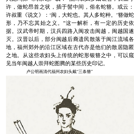
许，做蛇昂首之状，插于髻中间，俗名蛇簪。或云：
许叔重《说文》：‘闽，大蛇也。其人多蛇种。’簪做蛇
形，乃不忘其始之义。”这一解析，有一定的历史依
据。汉武帝时期，汉兵四路入闽攻击闽越，闽越国遂
灭。汉晋以后，部分闽越后裔遗民散落于闽江流域各
地，福州郊外的沿江区域在古代亦是他们的散居隐匿
之地。从这些农妇头上传统的蛇形银簪之中，可以窥
见当年闽越人崇拜蛇图腾的某些历史印记。
卢公明画清代福州农妇头戴“三条簪”