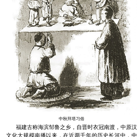
中秋拜塔习俗
福建古称海滨邹鲁之乡，自晋时衣冠南渡，中原汉
文化大规模南播以来，在近两千年的历史长河中，中