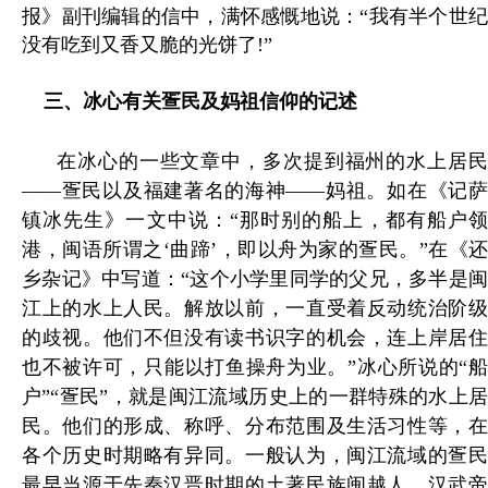
报》副刊编辑的信中，满怀感慨地说：“我有半个世纪
没有吃到又香又脆的光饼了!”
三
、
冰心有关疍民及妈祖信仰的记述
在冰心的一些文章中，多次提到福州的水上居民
——疍民以及福建著名的海神——妈祖。如在《记萨
镇冰先生》一文中说：“那时别的船上，都有船户领
港，闽语所谓之‘曲蹄’，即以舟为家的疍民。”在《还
乡杂记》中写道：“这个小学里同学的父兄，多半是闽
江上的水上人民。解放以前，一直受着反动统治阶级
的歧视。他们不但没有读书识字的机会，连上岸居住
也不被许可，只能以打鱼操舟为业。”冰心所说的“船
户”“疍民”，就是闽江流域历史上的一群特殊的水上居
民。他们的形成、称呼、分布范围及生活习性等，在
各个历史时期略有异同。一般认为，闽江流域的疍民
最早当源于先秦汉晋时期的土著民族闽越人。汉武帝