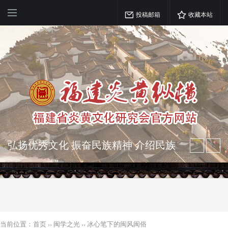
投稿邮箱
收藏本站
突出海西特色 报道台港澳侨 坚持古为
今用 力求雅俗共赏
弘扬优秀文化 振奋民族精神 介绍民族
瑰宝 宣传中华精英
当前位置：
首页
››
闽学之光
››
冰心笔下的闽风闽俗