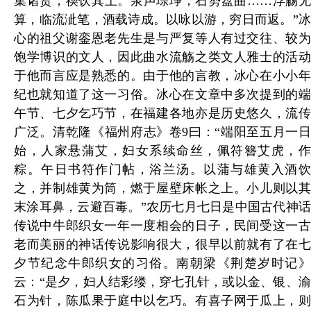
集诸贤，禊饮其上。泉声琮琤，石势盘曲……浮觞无
算，临流泚笔，酒载诗成。以咏以游，穷日而返。”冰
心的祖父谢銮恩老先生是与严复等人有过交往、较为
饱学博识的文人，因此曲水流觞之类文人雅士的活动
于他而言应是熟悉的。由于他的言教，冰心在小小年
纪也就知道了这一习俗。冰心在文章中多次提到的端
午节、七夕乞巧节，在福建各地亦是历史悠久，流传
广泛。清乾隆《福州府志》卷9曰：“端阳至五月一日
始，人家悬蒲艾，妇女系续命丝，佩符簪艾虎，作
粽。午日书符作门帖，浴兰汤。以蒲与雄黄入酒饮
之，并制雄黄为筒，燃于屋壁床帐之上。小儿则以其
末涂耳鼻，云避百毒。”农历七月七日是中国古代神话
传说中牛郎织女一年一度相会的日子，民间受这一古
老而美丽的神话传说影响很大，很早以前就有了在七
夕节纪念牛郎织女的习俗。南朝梁《荆楚岁时记》
云：“是夕，妇人结彩缕，穿七孔针，或以金、银、渝
石为针，陈瓜果于庭中以乞巧。有喜子网于瓜上，则