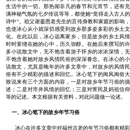
生活中的一切。那热闹非凡的春节和元宵节，还有充
满神秘气氛的七夕传说等等，都使她“觉得走入古人的
诗中”。祖父谢銮恩老先生的言传身教和家庭的影响，
也使冰心从小就深切感受到故乡那多姿多彩的乡土文
化。在此以后，冰心远离家乡，但是故乡的乡土风情
时时萦绕在她的心中，历久弥醇。在她后来撰写的许
多小说散文中，无不饱含着游子怀乡的浓浓深情，无
不饱含着她对故乡风情民俗的深深眷念。在冰心的小
说散文，尤其是晚年的许多文章中，对故乡的风情民
俗有不少精彩的描述和回忆。冰心笔下的闽风闽俗大
致说来有三个方面的内容，一是对故乡年节习俗的描
述；二是对市井风情的回忆；三是对疍民及妈祖信仰
等的记述。本文根据有关资料，对此问题做一论述。
一
、
冰心笔下的故乡年节习俗
冰心在许多文章中对福州古老的年节习俗都有精彩