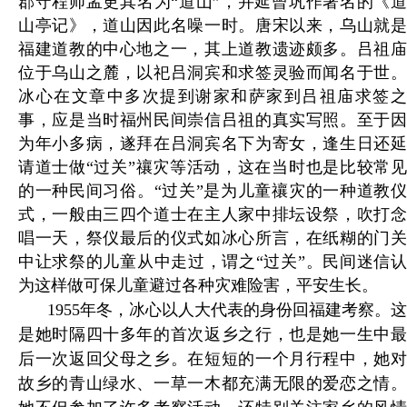
郡守程师孟更其名为“道山”，并延曾巩作著名的《道
山亭记》，道山因此名噪一时。唐宋以来，乌山就是
福建道教的中心地之一，其上道教遗迹颇多。吕祖庙
位于乌山之麓，以祀吕洞宾和求签灵验而闻名于世。
冰心在文章中多次提到谢家和萨家到吕祖庙求签之
事，应是当时福州民间崇信吕祖的真实写照。至于因
为年小多病，遂拜在吕洞宾名下为寄女，逢生日还延
请道士做“过关”禳灾等活动，这在当时也是比较常见
的一种民间习俗。“过关”是为儿童禳灾的一种道教仪
式，一般由三四个道士在主人家中排坛设祭，吹打念
唱一天，祭仪最后的仪式如冰心所言，在纸糊的门关
中让求祭的儿童从中走过，谓之“过关”。民间迷信认
为这样做可保儿童避过各种灾难险害，平安生长。
1955年冬，冰心以人大代表的身份回福建考察。这
是她时隔四十多年的首次返乡之行，也是她一生中最
后一次返回父母之乡。在短短的一个月行程中，她对
故乡的青山绿水、一草一木都充满无限的爱恋之情。