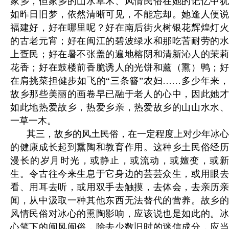
家乡，但家乡的山水草木、风情民俗在她的记忆中犹
如昨日旧梦，依然清晰可见，不能忘却。她逢人便说
福建好，好在哪里呢？好在南后街火树银花辉煌灯火
的古老元宵；好在闽江的碧波绿水和那吃苦耐劳的水
上疍民；好在暑不张盖的遍地榕阴和清新沁人的茉莉
花香；好在鼓楼前香脆诱人的光饼和薰（熏）鸭；好
在肩挑菜担健步如飞的“三条簪”农妇……多少年来，
故乡那些美丽的画卷早已融于老人的心中，因此她才
如此地热爱故乡，热爱乡亲，热爱故乡的山山水水、
一草一木。
其三，故乡的风土民俗，在一定程度上对少年冰心
的健康成长起到熏陶和教育作用。这种乡土民俗经历
漫长的岁月时光，或静止，或流动，或嬗变，或新
生。令古往今来生息于它身边的芸芸众生，或用眼去
看、用耳去听，或用双手去触摸，去体会，去亲历亲
闻，从中汲取一种其他东西无法替代的营养。故乡的
风情民俗对冰心的熏陶影响，应该说也是如此的。冰
心笔下的闽风闽俗，除去少数旧时的迷信成分，应当