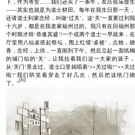
下，作为寄女……我们还买了一条牛，在吕祖庙放生
——其实也就是为道士耕田。每年在我生日那一天，
还请道士到家念经，叫做‘过关’。这‘关’一直要过到我
十六岁，都是在我老家福州过的。我只有在回福州那
个时期才得‘恭逢其盛’!一个或两个道士一早就来，在
厅堂用八仙桌搭起祭坛，围上红缎‘桌裙’，点烛，烧
香，念经，上供，一直闹到下午。然后立起一面纸糊
的城门似的‘关’，让我拉着我们这一大家的孩子，
从‘关门’里走过。道士口里就唱着‘××关过啦!’‘××关过
啦!’我们哄笑着穿走了好几次，然后把这纸门烧
[6]
了。”