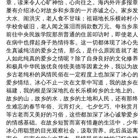
章，读来令人心旷神怡，心向往之。海内外许多报章
屡有介绍冰心对故乡和乡亲的一片赤诚之心。家乡发
大水、闹洪灾，老人食不甘味；祖籍地长乐横岭村小
学校舍破旧，老人闻之落泪而捐款数万元。每当乡亲
前往中央民族学院那所普通的住居叩访时，即使老人
在病中也撑起身子热情待客。这一切都体现了冰心先
生真诚纯洁的爱乡之情。那么，是什么原因造就了老
人如此纯真的爱乡之情呢？除了自身良好的文化修养
和极具中华民族优良传统美德等因素之外，我以为故
乡古老纯朴的风情民俗在一定程度上也加深了冰心的
爱乡情结。冰心不止一次在文章中写道，我的故乡在
福建，我的根是深深地扎在长乐横岭乡的土地上的。
故乡的山，故乡的水，故乡的土地和人民，还有那终
生难忘的春节年俗、元宵灯火、七夕乞巧、中秋赏月
等古老而又美好的习俗，这些都加深了冰心诚挚爱乡
的情感基础。在故乡短暂而富有情趣的生活中，少年
冰心用聪慧的目光观察社会，汲取营养。此后虽远离