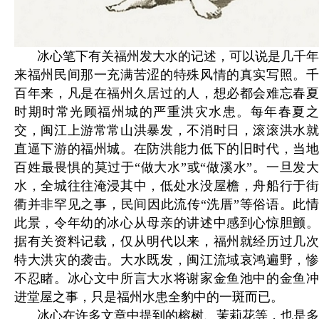
冰心笔下有关福州发大水的记述，可以说是几千年
来福州民间那一充满苦涩的特殊风情的真实写照。千
百年来，凡是在福州久居过的人，想必都会难忘春夏
时期时常光顾福州城的严重洪灾水患。每年春夏之
交，闽江上游常常山洪暴发，不消时日，滚滚洪水就
直逼下游的福州城。在防洪能力低下的旧时代，当地
百姓最畏惧的莫过于“做大水”或“做溪水”。一旦发大
水，全城往往淹浸其中，低处水没屋檐，舟船行于街
衢并非罕见之事，民间因此流传“洗厝”等俗语。此情
此景，令年幼的冰心从母亲的讲述中感到心惊胆颤。
据有关资料记载，仅从明代以来，福州就经历过几次
特大洪灾的袭击。大水既发，闽江流域哀鸿遍野，惨
不忍睹。冰心文中所言大水将谢家金鱼池中的金鱼冲
进堂屋之事，只是福州水患全豹中的一斑而已。
冰心在许多文章中提到的榕树、茉莉花等，也是多