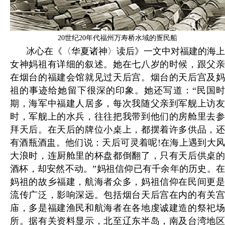
20世纪20年代福州万寿桥水域的疍民船
冰心在《〈华夏诸神〉读后》一文中对福建的海上
女神妈祖有详细的叙述。她在七八岁的时候，跟父亲
在烟台的福建会馆就见过天后宫。烟台的天后宫及妈
祖的事迹给她留下很深的印象。她还写道：“民国时
期，海军中福建人居多，每次我随父亲到军舰上访友
时，军舰上的水兵，往往把我带到他们的房舱里去参
拜天后。在天后的牌位小桌上，都摆着许多供品，还
有酒瓶酒盅。他们说：天后可灵着呢!在海上遇到大风
大浪时，连厨舱里的杯盘都倒翻了，只有天后供桌的
酒杯，却安然不动。”妈祖信仰已有千余年的历史。在
妈祖的故乡福建，航海者众多，妈祖信仰在民间更是
流传广泛，影响深远。包括烟台天后宫在内的有关宫
庙，多是福建渔民和航海者在各地虔诚建造的祭祀场
所。据有关资料显示，北至辽东半岛，南及台湾地区