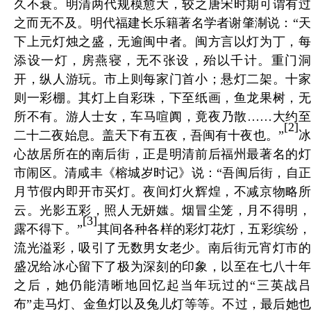
久不衰。明清两代规模愈大，较之唐宋时期可谓有过
之而无不及。明代福建长乐籍著名学者谢肇淛说：“天
下上元灯烛之盛，无逾闽中者。闽方言以灯为丁，每
添设一灯，房燕寝，无不张设，殆以千计。重门洞
开，纵人游玩。市上则每家门首小；悬灯二架。十家
则一彩棚。其灯上自彩珠，下至纸画，鱼龙果树，无
所不有。游人士女，车马喧阗，竟夜乃散……大约至
[2]
二十二夜始息。盖天下有五夜，吾闽有十夜也。”
心故居所在的南后街，正是明清前后福州最著名的灯
市闹区。清咸丰《榕城岁时记》说：“吾闽后街，自正
月节假内即开市买灯。夜间灯火辉煌，不减京物略所
云。光影五彩，照人无妍媸。烟冒尘笼，月不得明，
[3]
露不得下。”
其间各种各样的彩灯花灯，五彩缤纷
流光溢彩，吸引了无数男女老少。南后街元宵灯市的
盛况给冰心留下了极为深刻的印象，以至在七八十年
之后，她仍能清晰地回忆起当年玩过的“三英战吕
布”走马灯、金鱼灯以及兔儿灯等等。不过，最后她也