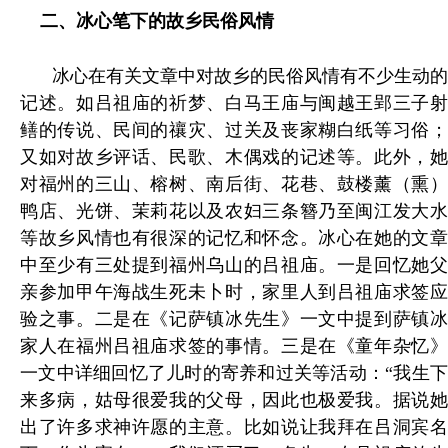
二
、
冰心笔下的故乡民俗风情
冰心在有关文章中对故乡的民俗风情有不少生动的
记述。如吕祖庙的祈梦、白马王庙与闽越王郢三子射
鳝的传说、民间的禳灾、过关及丧家糊白纸等习俗；
又如对故乡评话、民歌、木偶戏的记述等。此外，她
对福州的三山、榕树、南后街、花巷、鼓楼薰（熏）
鸭店、光饼、茉莉花以及农妇三条簪乃至闽江发大水
等故乡风情也有很深的记忆和怀念。冰心在她的文章
中至少有三处提到福州乌山的吕祖庙。一是回忆她父
亲参加甲午海战生死未卜时，家里人到吕祖庙求签应
验之事。二是在《记萨镇冰先生》一文中提到萨镇冰
家人在福州吕祖庙求签的事情。三是在《童年杂忆》
一文中详细回忆了儿时的寄养和过关等活动：“我生下
来多病，姑母很爱我的父母，因此也极爱我。据说她
出了许多求神许愿的主意。比如说让我拜在吕洞宾名