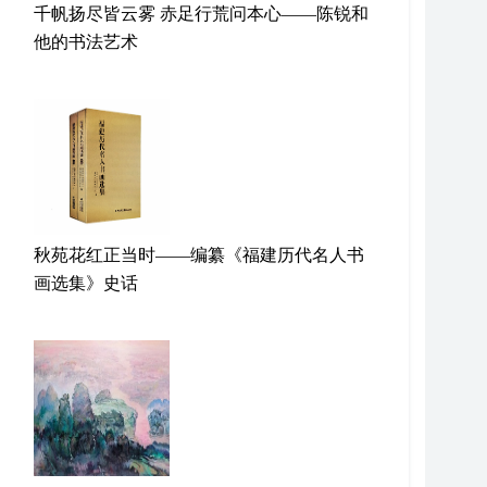
千帆扬尽皆云雾 赤足行荒问本心——陈锐和
他的书法艺术
秋苑花红正当时——编纂《福建历代名人书
画选集》史话