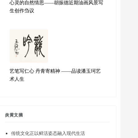
心灵的自然情思——胡振德近期油画风景写
生创作刍议
艺笔写仁心 丹青寄精神 ——品读潘玉珂艺
术人生
炎黄文摘
传统文化正以鲜活姿态融入现代生活