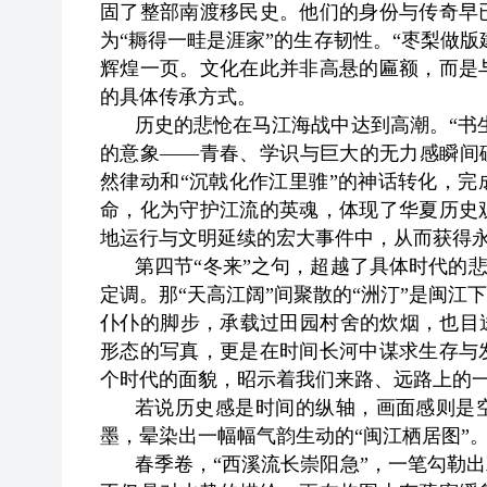
固了整部南渡移民史。他们的身份与传奇早
为“耨得一畦是涯家”的生存韧性。“枣梨做版
辉煌一页。文化在此并非高悬的匾额，而是
的具体传承方式。
历史的悲怆在马江海战中达到高潮。“书
的意象——青春、学识与巨大的无力感瞬间
然律动和“沉戟化作江里骓”的神话转化，
命，化为守护江流的英魂，体现了华夏历史
地运行与文明延续的宏大事件中，从而获得
第四节“冬来”之句，超越了具体时代的悲
定调。那“天高江阔”间聚散的“洲汀”是闽
仆仆的脚步，承载过田园村舍的炊烟，也目
形态的写真，更是在时间长河中谋求生存与
个时代的面貌，昭示着我们来路、远路上的
若说历史感是时间的纵轴，画面感则是
墨，晕染出一幅幅气韵生动的“闽江栖居图”
春季卷，“西溪流长崇阳急”，一笔勾勒