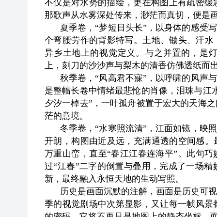
不仅是对水势的描绘，更在构图上有疏密缓
那歌声从水雾深处传来，渺茫而真切，便是画
夏季卷，“梦短日头长”，以身体的感受
个弯腰劳作的背影特写。土地、锄头、汗水
异乡土地上的视觉定义。与之并置的，是灯
上，刻刀的沙沙声与梨木的清香仿佛透纸而
秋季卷，“风高君不寐”，以呼啸的风声
是整幅长卷中情绪最悲怆的肖像，泪珠与江
夕汐一棹去”，一叶孤舟被置于宏大的天海
茫的意境。
冬季卷，“水寒照流清”，江面如镜，映
开朗，构图由近及远，充满通透的空间感。
万重山峦，直至“春江江春连海平”。此句巧
过“江春”二字的倒置与叠用，完成了一场
新，最终融入永恒天地的生动写照。
历史是画面沉默的注解，画面是历史可视
季的视觉剧场中次第显影，又让每一帧风景
的密码，它将不再只是地图上的静态坐标，