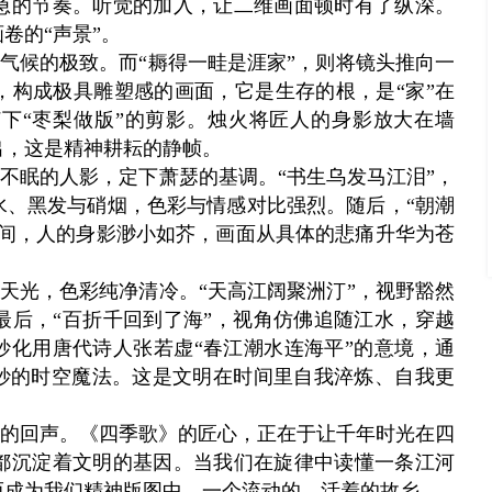
急的节奏。听觉的加入，让二维画面顿时有了纵深。
卷的“声景”。
写气候的极致。而“耨得一畦是涯家”，则将镜头推向一
，构成极具雕塑感的画面，它是生存的根，是“家”在
下“枣梨做版”的剪影。烛火将匠人的身影放大在墙
出，这是精神耕耘的静帧。
与不眠的人影，定下萧瑟的基调。“书生乌发马江泪”，
水、黑发与硝烟，色彩与情感对比强烈。随后，“朝潮
之间，人的身影渺小如芥，画面从具体的悲痛升华为苍
照天光，色彩纯净清冷。“天高江阔聚洲汀”，视野豁然
最后，“百折千回到了海”，视角仿佛追随江水，穿越
妙化用唐代诗人张若虚“春江潮水连海平”的意境，通
精妙的时空魔法。这是文明在时间里自我淬炼、自我更
的回声。《四季歌》的匠心，正在于让千年时光在四
都沉淀着文明的基因。当我们在旋律中读懂一条江河
而成为我们精神版图中，一个流动的、活着的故乡。