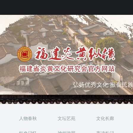
弘扬优秀文化 振奋民族
突出海西特色 报道台港
人物春秋
文坛艺苑
文化长廊