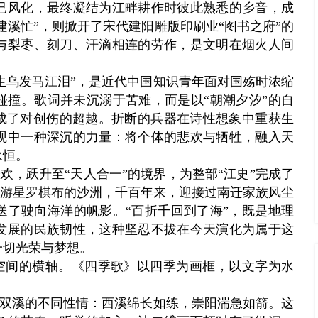
已风化，最终凝结为江畔耕作时彼此熟悉的乡音，成
建溪忙”，则掀开了宋代建阳雕版印刷业“图书之府”的
与梨枣、刻刀、汗滴相连的劳作，是文明在烟火人间
生乌发马江泪”，是近代中国知识青年面对国殇时浓缩
碰撞。歌词并未沉溺于苦难，而是以“朝潮夕汐”的自
完成了对创伤的超越。折断的兵器在诗性想象中重获生
观中一种深沉的力量：将个体的悲欢与牺牲，融入天
永恒。
欢，跃升至“天人合一”的境界，为整部“江史”完成了
江下游星罗棋布的沙洲，千百年来，迎接过南迁家族风尘
送了驶向海洋的帆影。“百折千回到了海”，既是地理
发展的民族韧性，这种坚忍不拔在今天演化为属于这
一切光荣与梦想。
空间的横轴。《四季歌》以四季为画框，以文字为水
。
出双溪的不同性情：西溪绵长如练，崇阳湍急如箭。这