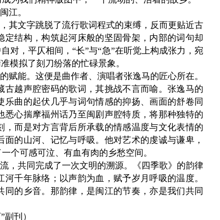
闽江。
，其文字跳脱了流行歌词程式的束缚，反而更贴近古
稳定结构，构筑起河床般的坚固骨架，内部的词句却
自对，平仄相间，“长”与“急”在听觉上构成张力，宛
精准模拟了刻刀纷落的忙碌景象。
的赋能。这便是曲作者、演唱者张逸马的匠心所在。
藏古越声腔密码的歌词，其挑战不言而喻。张逸马的
使乐曲的起伏几乎与词句情感的抑扬、画面的舒卷同
他悉心揣摩福州话乃至闽剧声腔特质，将那种独特的
刻，而是对方言背后所承载的情感温度与文化表情的
后面的山河、记忆与呼吸。他对艺术的虔诚与谦卑，
了一个可感可泣、有血有肉的乡愁空间。
流，共同完成了一次文明的溯源。《四季歌》的韵律
江河千年脉络；以声韵为血，赋予岁月呼吸的温度。
共同的乡音。那韵律，是闽江的节奏，亦是我们共同
下”副刊）