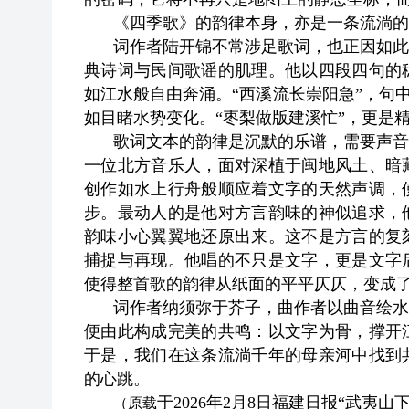
《四季歌》的韵律本身，亦是一条流淌的
词作者陆开锦不常涉足歌词，也正因如此
典诗词与民间歌谣的肌理。他以四段四句的
如江水般自由奔涌。“西溪流长崇阳急”，句中
如目睹水势变化。“枣梨做版建溪忙”，更是
歌词文本的韵律是沉默的乐谱，需要声音
一位北方音乐人，面对深植于闽地风土、暗
创作如水上行舟般顺应着文字的天然声调，
步。最动人的是他对方言韵味的神似追求，
韵味小心翼翼地还原出来。这不是方言的复
捕捉与再现。他唱的不只是文字，更是文字
使得整首歌的韵律从纸面的平平仄仄，变成
词作者纳须弥于芥子，曲作者以曲音绘水
便由此构成完美的共鸣：以文字为骨，撑开
于是，我们在这条流淌千年的母亲河中找到
的心跳。
于2026年2月8日福建日报“武夷山
（原载