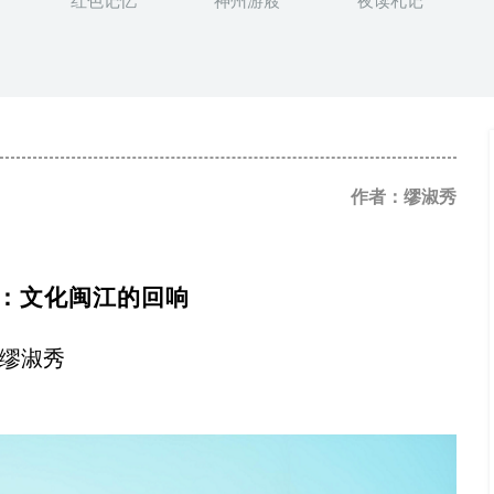
红色记忆
神州游屐
夜读札记
作者：缪淑秀
：文化闽江的回响
缪淑秀