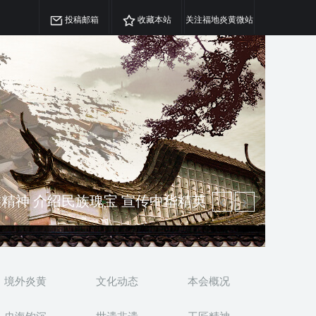
投稿邮箱
收藏本站
关注福地炎黄微站
精神 介绍民族瑰宝 宣传中华精英
澳侨 坚持古为今用 力求雅俗共赏
境外炎黄
文化动态
本会概况