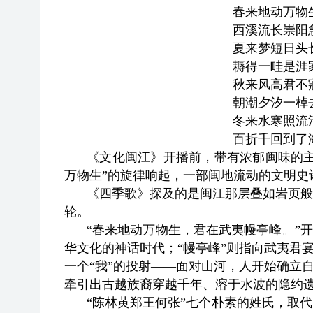
春来地动万物
西溪流长崇阳
夏来梦短日头
耨得一畦是涯
秋来风高君不
朝潮夕汐一棹
冬来水寒照流
百折千回到了
《文化闽江》开播前，带有浓郁闽味的主
万物生”的旋律响起，一部闽地流动的文明史
《四季歌》探及的是闽江那层叠如岩页般
轮。
“春来地动万物生，君在武夷幔亭峰。”
华文化的神话时代；“幔亭峰”则指向武夷君
一个“我”的投射——面对山河，人开始确立
牵引出古越族裔穿越千年、溶于水波的隐约
“陈林黄郑王何张”七个朴素的姓氏，取