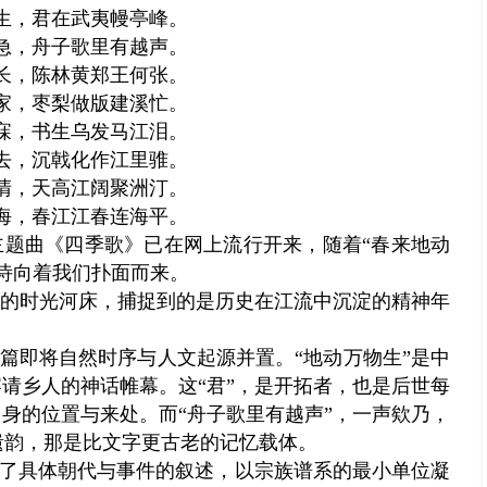
生，君在武夷幔亭峰。
急，舟子歌里有越声。
长，陈林黄郑王何张。
家，枣梨做版建溪忙。
寐，书生乌发马江泪。
去，沉戟化作江里骓。
清，天高江阔聚洲汀。
海，春江江春连海平。
题曲《四季歌》已在网上流行开来，随着“春来地动
诗向着我们扑面而来。
的时光河床，捕捉到的是历史在江流中沉淀的精神年
开篇即将自然时序与人文起源并置。“地动万物生”是中
宴请乡人的神话帷幕。这“君”，是开拓者，也是后世每
自身的位置与来处。而“舟子歌里有越声”，一声欸乃，
遗韵，那是比文字更古老的记忆载体。
代了具体朝代与事件的叙述，以宗族谱系的最小单位凝