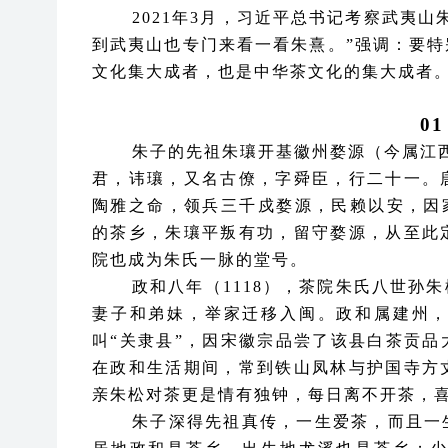
2021年3月，习近平总书记考察武夷
到武夷山也专门来看一看朱熹。”强调：要
文化集大成者，也是中华茶文化的集大成者
0
朱子的先祖朱瓖开基徽州婺源（今属江
君，讳瓖，又名古僚，字舜臣，行二十一。
陶雅之命，领兵三千戍婺源，民赖以安，因
的茶乡，朱瓖平叛有功，留守婺源，从至此
院也成为朱氏一脉的堂号。
政和八年（
1118），茶院朱氏八世孙
妻子和弟妹，举家迁移入闽。政和属建州
叫“关隶县”，因宋徽宗品尝了该县白茶贡
在政和生活期间，常到铁山凤林与护国寺方
亲朱松对茶更是情有独钟，每日离不开茶，
朱子深得先祖真传，一生爱茶，而且一