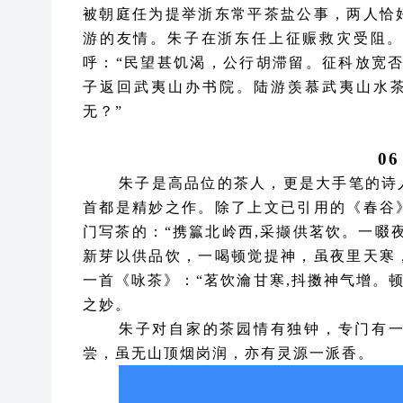
被朝庭任为提举浙东常平茶盐公事，两人恰
游的友情。朱子在浙东任上征赈救灾受阻
呼：
“民望甚饥渴，公行胡滞留。征科放宽
子返回武夷山办书院。陆游羡慕武夷山水
无？”
0
朱子是高品位的茶人，更是大手笔的诗
首都是精妙之作。除了上文已引用的《春谷
门写茶的：
“携籯北岭西,采撷供茗饮。一啜
新芽以供品饮，一喝顿觉提神，虽夜里天寒
一首《咏茶》：“茗饮瀹甘寒,抖擞神气增。
之妙。
朱子对自家的茶园情有独钟，专门有
尝，虽无山顶烟岗润，亦有灵源一派香。