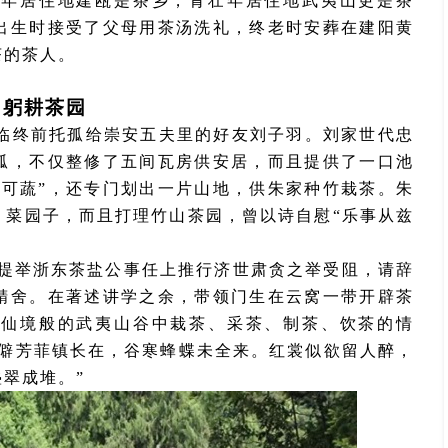
少年居住地建瓯是茶乡，青壮年居住地武夷山更是茶
出生时接受了父母用茶汤洗礼，终老时安葬在建阳黄
茶的茶人。
2 躬耕茶园
临终前托孤给崇安五夫里的好友刘子羽。刘家世代忠
孤，不仅整修了五间瓦房供安居，而且提供了一口池
圃可蔬”，还专门划出一片山地，供朱家种竹栽茶。朱
、菜园子，而且打理竹山茶园，曾以诗自慰“乐事从兹
在提举浙东茶盐公事任上推行济世肃贪之举受阻，请辞
精舍。在著述讲学之余，带领门生在云窝一带开辟茶
在仙境般的武夷山谷中栽茶、采茶、制茶、饮茶的情
地僻芳菲镇长在，谷寒蜂蝶未全来。红裳似欲留人醉，
翠成堆。”