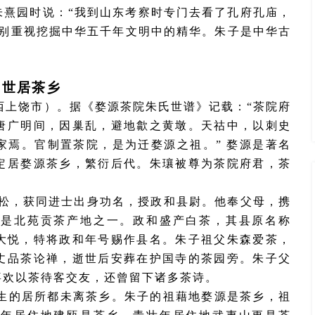
山朱熹园时说：“我到山东考察时专门去看了孔府孔庙，
特别重视挖掘中华五千年文明中的精华。朱子是中华古
。
1 世居茶乡
西上饶市）。据《婺源茶院朱氏世谱》记载：
“茶院府
唐广明间，因巢乱，避地歙之黄墩。天祜中，以刺史
家焉。官制置茶院，是为迁婺源之祖。” 婺源是著名
定居婺源茶乡，繁衍后代。朱瓖被尊为茶院府君，茶
朱松，获同进士出身功名，授政和县尉。他奉父母，携
，是北苑贡茶产地之一。政和盛产白茶，其县原名称
品大悦，特将政和年号赐作县名。朱子祖父朱森爱茶，
丈品茶论禅，逝世后安葬在护国寺的茶园旁。朱子父
喜欢以茶待客交友，还曾留下诸多茶诗。
生的居所都未离茶乡。朱子的祖藉地婺源是茶乡，祖