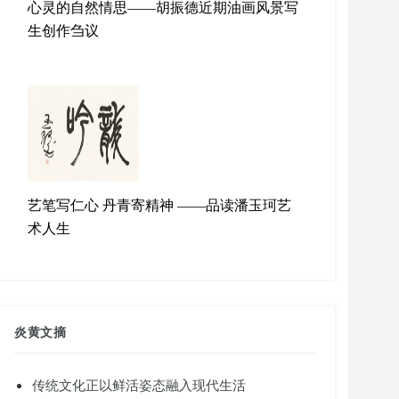
心灵的自然情思——胡振德近期油画风景写
生创作刍议
艺笔写仁心 丹青寄精神 ——品读潘玉珂艺
术人生
炎黄文摘
传统文化正以鲜活姿态融入现代生活