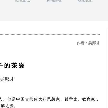
红色记忆
神州游屐
夜读札记
作者：吴邦才
子
的
茶
缘
吴邦才
人。他是中国古代伟大的思想家、哲学家、教育家，
不解之缘。