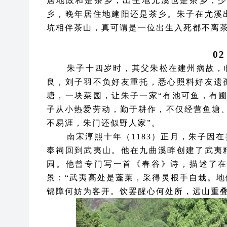
居地政和是茶乡，出生地尤溪也是茶乡；
乡，晚年居住地建阳还是茶乡。朱子在尤溪
坑相伴茶山，真可谓是一位出生入死都不离
0
朱子十四岁时，其父朱松在建州病故，
良，刘子羽不负好友重托，悉心照料好友遗
塘，一块菜园，让朱子一家“有池可鱼，有
子从小热爱劳动，勤于耕作，不仅经营鱼塘
不易涯，朱门还似野人家”。
南宋淳熙十年（1183）正月，朱子因
奉祠回到武夷山。他在九曲溪畔创建了武夷
园。他曾专门写一首《春谷》诗，描述了
景：“武夷高处是蓬莱，采得灵根手自栽。
锦障何妨为客开。饮罢醒心何处所，远山重叠