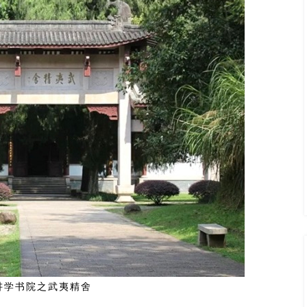
讲学书院之武夷精舍