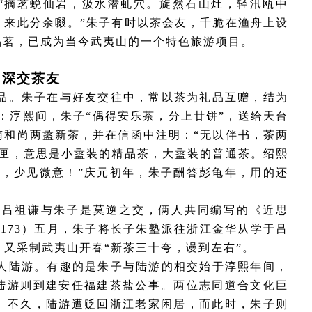
“摘茗蜕仙岩，汲水潜虬穴。旋然石山灶，轻汛瓯中
，来此分余啜。”朱子有时以茶会友，千脆在渔舟上设
品茗，已成为当今武夷山的一个特色旅游项目。
5 深交茶友
品。朱子在与好友交往中，常以茶为礼品互赠，结为
载：淳熙间，朱子“偶得安乐茶，分上廿饼”，送给天台
南和尚两盝新茶，并在信函中注明：“无以伴书，茶两
竹匣，意思是小盝装的精品茶，大盝装的普通茶。绍熙
瓶，少见微意！”庆元初年，朱子酬答彭龟年，用的还
。吕祖谦与朱子是莫逆之交，俩人共同编写的《近思
1173）五月，朱子将长子朱塾派往浙江金华从学于吕
，又采制武夷山开春“新茶三十夸，谩到左右”。
人陆游。有趣的是朱子与陆游的相交始于淳熙年间，
陆游则到建安任福建茶盐公事。两位志同道合文化巨
。不久，陆游遭贬回浙江老家闲居，而此时，朱子则