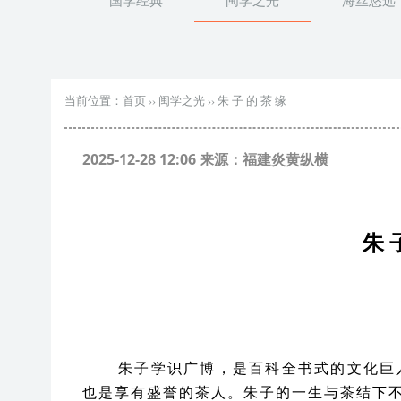
国学经典
闽学之光
海丝悠远
当前位置：
首页
››
闽学之光
››
朱 子 的 茶 缘
2025-12-28 12:06 来源：福建炎黄纵横
朱
朱子学识广博，是百科全书式的文化巨
也是享有盛誉的茶人。朱子的一生与茶结下