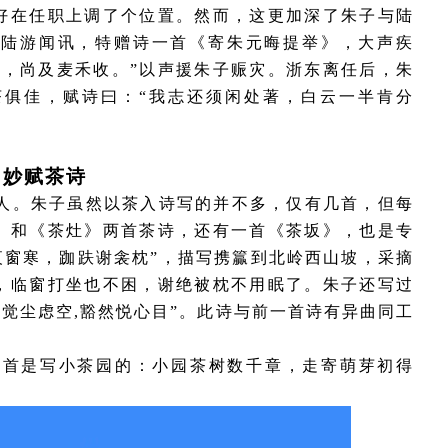
好在任职上调了个位置。然而，这更加深了朱子与陆
。陆游闻讯，特赠诗一首《寄朱元晦提举》，大声疾
否，尚及麦禾收。”以声援朱子赈灾。浙东离任后，朱
茶俱佳，赋诗曰：“我志还须闲处著，白云一半肯分
6 妙赋茶诗
人。朱子虽然以茶入诗写的并不多，仅有几首，但每
》和《茶灶》两首茶诗，还有一首《茶坂》，也是专
夜窗寒，跏趺谢衾枕”，描写携籯到北岭西山坡，采摘
，临窗打坐也不困，谢绝被枕不用眠了。朱子还写过
顿觉尘虑空,豁然悦心目”。此诗与前一首诗有异曲同工
一首是写小茶园的：小园茶树数千章，走寄萌芽初得