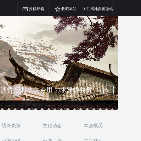
投稿邮箱
收藏本站
关注福地炎黄微站
精神 介绍民族瑰宝 宣传中华精英
澳侨 坚持古为今用 力求雅俗共赏
境外炎黄
文化动态
本会概况