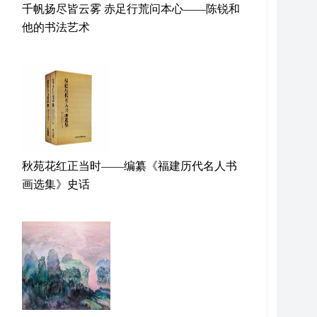
千帆扬尽皆云雾 赤足行荒问本心——陈锐和
他的书法艺术
秋苑花红正当时——编纂《福建历代名人书
画选集》史话