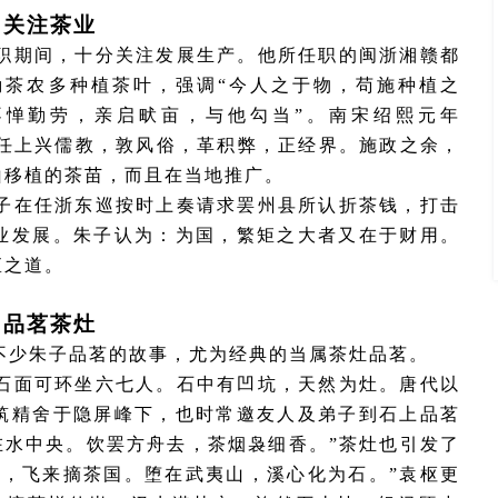
3 关注茶业
职期间，十分关注发展生产。他所任职的闽浙湘赣都
励茶农多种植茶叶，强调
“今人之于物，苟施种植之
不惮勤劳，亲启畎亩，与他勾当”。南宋绍熙元年
他任上兴儒教，敦风俗，革积弊，正经界。施政之余，
山移植的茶苗，而且在当地推广
。
子在任浙东巡按时上奏请求罢州县所认折茶钱，打击
业发展。朱子认为：为国，繁矩之大者又在于财用。
矩之道。
4 品茗茶灶
不少朱子品茗的故事，尤为经典的当属茶灶品茗。
石面可环坐六七人。石中有凹坑，天然为灶。唐代以
筑精舍于隐屏峰下，也时常邀友人及弟子到石上品茗
宛在水中央。饮罢方舟去，茶烟袅细香。”茶灶也引发了
泽，飞来摘茶国。堕在武夷山，溪心化为石。”袁枢更