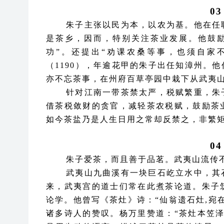
0
朱子主张以民为本，以农为基。他在任
是茶乡，因而，特别关注茶业发展。他鼓
功”。还提出“劝课农桑等事，也须自家
（1190），年逾花甲的朱子出任知漳州。
亦不忘茶事，在州府百草亭园中栽下从武夷
针对江南一带茶禁太严，税赋繁重，朱
借茶税敛财的贪官，减轻茶农税赋，鼓励茶
如今茶盐乃是人生日用之常却反禁之，非繁
0
朱子爱茶，而且善于品茗。武夷山流传
武夷山九曲溪有一块巨石屹立水中，其
来，武夷宫的道士们常在此煮茶论道。朱子
论学。他曾写《茶灶》诗：
“仙翁遗石灶,
诸多诗人的赞叹。杨万里赞道：“茶灶本笠