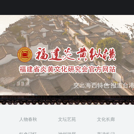
弘扬优秀文化 振奋民族
突出海西特色 报道台港
人物春秋
文坛艺苑
文化长廊