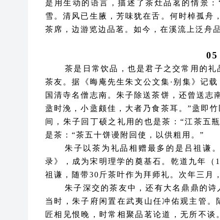
是用生动的语言，描述了茶灶品茗的情景：
雪。清风已生腋，芳味犹在舌。何时棹孤舟
茶席，边游览边品茗。如今，在溪流上泛舟
0
茶是日常饮品，也是君子之交常用的礼
茶友。据《晦庵先生朱文公文集
·别集》记
国清寺名僧志南。朱子除送茶饼，还曾送志
盝时浼，小盝颇佳，大者乃食茶耳。”盝即
间，朱子回丁硕之礼用的也是茶：“江茶五
是茶：“茶五十饼谩附回使，以供粗用。”
朱子以茶为礼品相赠最多的是吕祖谦
录》，成为宋明理学的奠基石。乾道九年（
祖谦，随带30斤茶叶作为拜师礼。次年三月
朱子深交的茶友中，还有大名鼎鼎的诗
当时，朱子府闲置在武夷山任冲佑观主管。
匠相见恨晚，时常相聚品茗论道，无所不谈