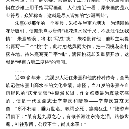
悄在沙滩上用手指写写画画，人们走近一看，原来画的是八
卦符号，众皆称奇，这就是尽人皆知的
“沙洲画卦”。
朱熹
6岁那年的一个春晨，朱松在半亩方塘边，为满园
花所吸引，便瞩朱熹抄唐诗“桃花潭水深千尺，不及汪伦送我
情”，朱熹笔误，将“桃”写成“挑”，朱松批评他，他即主动提
出再写一千个“桃”字，此时忽然风雨大作，把一园桃花全打
落在地。待朱熹写完千字“桃”，满园桃花却又重新开放，这
就是“半亩方塘二度桃”的奇闻。
……
近
800多年来，尤溪乡人记住朱熹和他的种种传奇，全
族记住朱熹山高水长的文化业绩。难怪，当71岁的朱熹在血
雨腥风的“庆元党禁”中黯然长逝，作文祭奠最为真挚沉痛
的，便是一代文豪志士辛弃疾和陆游——辛弃疾哀哀哭
奠：“所不朽者，垂万世名。孰谓公死，凛凛犹生！”陆游声
泪俱下：“某有起九原之心，有倾长河注东海之泪。路修齿
耄，神往形留，公殁不亡，尚其来享！”