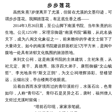
步
步
莲
花
虽然朱熹
7岁便离开了尤溪，但留在尤溪的文墨印迹，
谓步步莲花。我脚踏莲花，有足底生香之感——
2014年3月26日晨，至公山脚下南溪书院、当年朱熹的出
生地。公元1253年，宋理宗御题“南溪书院”匾额，从此名扬
天下，成为八闽文化象征之一，前来瞻仰的学者文士留下了
大量诗文。如今的南溪书院建设群面积近5万平方米，是闽中
腹地一处具有浓郁文化氛围的旅游胜地。
来到文公祠，这是南溪书院的主体建筑，主祀朱熹，从
祀元定、黄干、真德秀、陈淳四大弟子。康熙御赐
“文山
哲”、李光地亲书“斯文正鹄”，为文公祠增辉添彩。登楼望
远，云烟出没，亭台楼阁尽收眼底。
沿着自西而东穿境而过的青印溪前行，水落石出，色青
如印，人称
“青印石”。青印石是灵异之石，唐时，福州僧
文炬过尤溪时留偈：
“塔前石印现，家家亲笔砚。