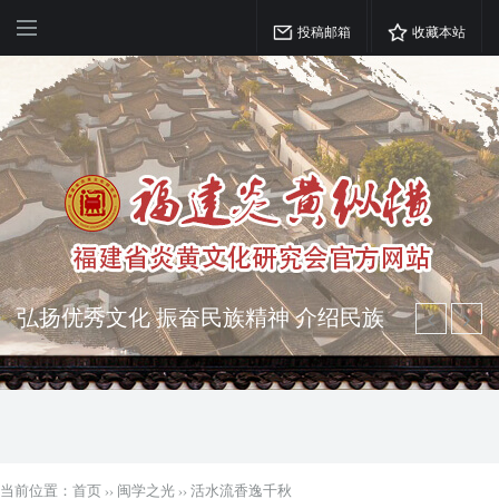
投稿邮箱
收藏本站
弘扬优秀文化 振奋民族精神 介绍民族
瑰宝 宣传中华精英
突出海西特色 报道台港澳侨 坚持古为
今用 力求雅俗共赏
当前位置：
首页
››
闽学之光
››
活水流香逸千秋