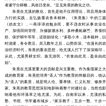
者遂守分耕樵，风俗日变矣。”足见朱熹的教化之功。
朱熹在尤溪的教化，首先是他不仅用理论，而且用身体
力行的实践，去弘扬重农务本精神。《朱熹集》中的三篇
《劝农文》，一再谆谆劝勉乡民，要不违农时从事农业生
产、加强田间管理、兴修陂塘水利、多种桑柘麻苎、养蚕织
纺、保护耕牛等等，还鼓励绿化：
“多取小木，连本栽种，
时浇灌，务令青活。庶几数年之后，山势崇深。”在漫长的农
业经济时代，朱熹的重农思想，给尤溪人打下了深深烙印，
从此，尤溪男耕女织、族无游民，“衣食由此充，盈余由此
始”。
朱熹在尤溪更重大的贡献是兴文重教。作为集儒家之大
成的教育家，朱熹把培养
“圣人”作为教育的终极目的，他
为“圣人”的素质，就是明人伦、重孝悌、仁义礼智、修身齐
家。朱熹的教育思想深刻地影响着整个封建社会，当然也影
响着他衔环落草之地尤溪。为此，自南宋以来，尤溪的私
塾、书馆、书学遍布城乡，“家乐教子，五步一塾、十步一