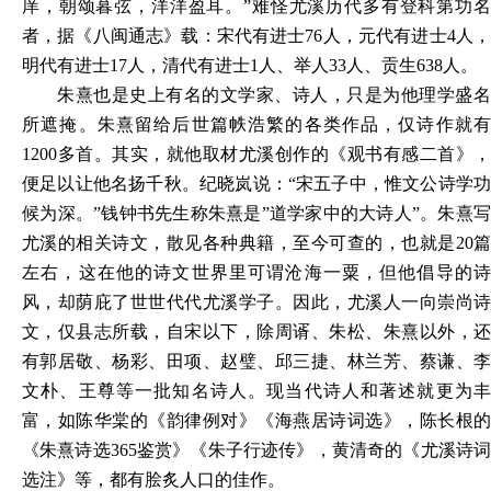
庠，朝颂暮弦，洋洋盈耳。”难怪尤溪历代多有登科第功名
者，据《八闽通志》载：宋代有进士76人，元代有进士4人，
明代有进士17人，清代有进士1人、举人33人、贡生638人。
朱熹也是史上有名的文学家、诗人，只是为他理学盛名
所遮掩。朱熹留给后世篇帙浩繁的各类作品，仅诗作就有
1200多首。其实，就他取材尤溪创作的《观书有感二首》，
便足以让他名扬千秋。纪晓岚说：“宋五子中，惟文公诗学功
候为深。”钱钟书先生称朱熹是”道学家中的大诗人”。朱熹写
尤溪的相关诗文，散见各种典籍，至今可查的，也就是20篇
左右，这在他的诗文世界里可谓沧海一粟，但他倡导的诗
风，却荫庇了世世代代尤溪学子。因此，尤溪人一向崇尚诗
文，仅县志所载，自宋以下，除周谞、朱松、朱熹以外，还
有郭居敬、杨彩、田项、赵璧、邱三捷、林兰芳、蔡谦、李
文朴、王尊等一批知名诗人。现当代诗人和著述就更为丰
富，如陈华棠的《韵律例对》《海燕居诗词选》，陈长根的
《朱熹诗选365鉴赏》《朱子行迹传》，黄清奇的《尤溪诗词
选注》等，都有脍炙人口的佳作。