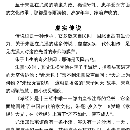
至于朱熹在尤溪的清廉为政、循理守礼、忠孝爱亲方面
的文化传承，那都是春雨润物、岁岁年年、家喻户晓的。
虚
实
传
说
传说也是一种传承，它多数来自民间，因此更富有生命
力。关于朱熹在尤溪的诸多传说，虚虚实实，代代相传，足
见尤溪人对这位先哲的崇仰与膜拜。
朱子出生的奇火轶闻，那确是天降吉兆。
朱熹
4岁时，其父朱松带他在院子里游玩，指着头顶湛
的天空告诉他：“此天也！”想不到朱熹应声而问：“天之上为
何物？”朱松无言以对。这就是著名的“朱子问天”故事。朱熹
的聪颖智慧，自小便见端倪。
《孝经》是十三经中唯一一部由皇帝注释的经书，它全
面地阐述了中国古代的孝文化。朱熹
5岁入学，8岁通《
经》大义，在《孝经》上写下“若不如此，便不成人”。
尤溪郑氏宅馆前有一条小溪，溪边有一片沙洲，一天，
朱熹与孩子们一起玩耍。其他孩子正打打闹闹，小朱熹却悄