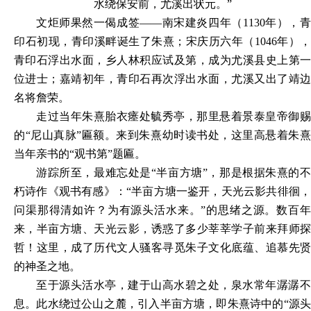
水绕保安前，尤溪出状元。
”
文炬师果然一偈成签
——南宋建炎四年（1130年），
印石初现，青印溪畔诞生了朱熹；宋庆历六年（1046年），
青印石浮出水面，乡人林积应试及第，成为尤溪县史上第一
位进士；嘉靖初年，青印石再次浮出水面，尤溪又出了靖边
名将詹荣。
走过当年朱熹胎衣瘗处毓秀亭，那里悬着景泰皇帝御赐
的
“尼山真脉”匾额
。
来到朱熹幼时读书处，这里高悬着朱
当年亲书的
“观书第”题匾。
游踪所至，最难忘处是
“半亩方塘”，那是根据朱熹的
朽诗作《观书有感》：“半亩方塘一鉴开，天光云影共徘徊，
问渠那得清如许？为有源头活水来。”的思绪之源。数百年
来，半亩方塘、天光云影，诱惑了多少莘莘学子前来拜师探
哲！这里，成了历代文人骚客寻觅朱子文化底蕴、追慕先贤
的神圣之地。
至于源头活水亭，建于山高水碧之处，泉水常年潺潺不
息。此水绕过公山之麓，引入半亩方塘，即朱熹诗中的
“源