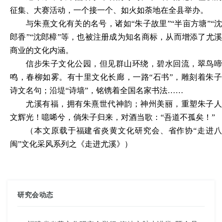
征集、大赛活动，一个接一个、如火如荼地在全县举办。
与朱熹文化有关的名号，诸如
“朱子故里”“半亩方塘”“沈
郎香”“沈郎樟”等，也被注册成为知名商标，从而增添了尤溪
商业的文化内涵。
信步朱子文化公园，但见群山环绕，碧水回流，翠鸟啼
鸣，春柳如雾。有十里文化长廊，一路
“石书”，雕刻着朱
诗文名句；沿堤“诗墙”，铭镌着全国名家书法……
尤溪有福，拥有朱熹世代神韵；神州美丽，重塑朱子人
文辉光！噫唏兮，倘朱子归来，对酒当歌：
“吾道不孤矣！”
（
本文原载于
福建省炎黄文化研究会、省作协
“走进
闽”文化采风系列之
《走进尤溪》
）
研究会动态