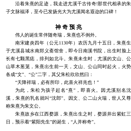
沿着朱熹的足迹，我走进尤溪千古传奇
!那世代相承的
子文脉福泽，至今已发扬光大为尤溪闻名遐迩的口碑！
神
奇
预
兆
伟人的诞生常伴随奇瑞，朱熹也不例外。
南宋建炎四年（公元
1130年）农历九月十五日，朱熹
于尤溪县城水南郑义斋馆舍，即今日南溪书院，出生时脸上
长有七颗黑痣，排列如北斗。朱熹未生时，尤溪的文山、公
山草木葱茏，朱熹出生前一天，文山、公山同时起火，火势
各成“文”、“公”二字，其父朱松欣欣然曰：
“天降祥瑞，必有所印，此喜火祥兆也！”
为此，朱松为孩子起名
“熹”，即喜火。因尤溪别名
溪，朱熹的乳名就叫“沈郎”。因文、公二山火瑞，世人又尊
称朱熹为朱文公。
朱熹故乡在江西婺源，朱熹出生之时，婺源井出紫虹三
日，预示着
“紫阳先生”的诞生，“人并称奇”。