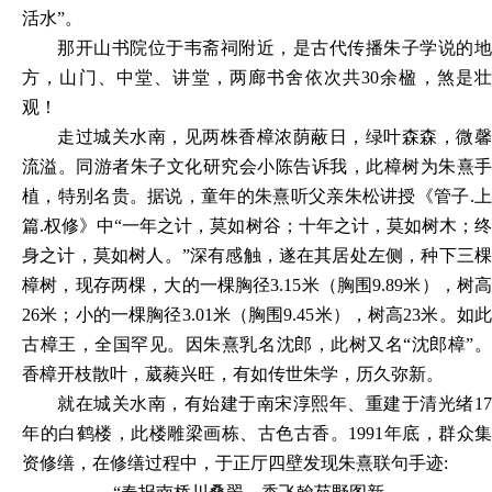
活水”。
那开山书院位于韦斋祠附近，是古代传播朱子学说的地
方，山门、中堂、讲堂，两廊书舍依次共
30余楹，煞是
观！
走过城关水南，见两株香樟浓荫蔽日，绿叶森森，微馨
流溢。同游者朱子文化研究会小陈告诉我，此樟树为朱熹手
植，特别名贵。据说，童年的朱熹听父亲朱松讲授《管子
.
篇.权修》中“一年之计，莫如树谷；十年之计，莫如树木；终
身之计，莫如树人。”深有感触，遂在其居处左侧，种下三棵
樟树，现存两棵，大的一棵胸径3.15米（胸围9.89米），树高
26米；小的一棵胸径3.01米（胸围9.45米），树高23米。如此
古樟王，全国罕见。因朱熹乳名沈郎，此树又名“沈郎樟”。
香樟开枝散叶，葳蕤兴旺，有如传世朱学，历久弥新。
就在城关水南，有始建于南宋淳熙年、重建于清光绪
17
年的白鹤楼，此楼雕梁画栋、古色古香。1991年底，群众集
资修缮，在修缮过程中，于正厅四壁发现朱熹联句手迹: