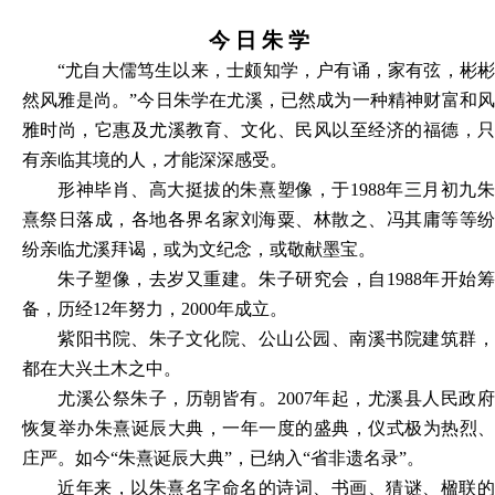
今
日
朱
学
“尤自大儒笃生以来，士颇知学，户有诵，家有弦，彬彬
然风雅是尚。”今日朱学在尤溪，已然成为一种精神财富和风
雅时尚，它惠及尤溪教育、文化、民风以至经济的福德，只
有亲临其境的人，才能深深感受。
形神毕肖、高大挺拔的朱熹塑像，于
1988年三月初九
熹祭日落成，各地各界名家刘海粟、林散之、冯其庸等等纷
纷亲临尤溪拜谒，或为文纪念，或敬献墨宝。
朱子塑像，去岁又重建。朱子研究会，自
1988年开始
备，历经12年努力，2000年成立。
紫阳书院、朱子文化院、公山公园、南溪书院建筑群，
都在大兴土木之中。
尤溪公祭朱子，历朝皆有。
2007年起，尤溪县人民政
恢复举办朱熹诞辰大典，一年一度的盛典，仪式极为热烈、
庄严。如今“朱熹诞辰大典”，已纳入“省非遗名录”。
近年来，以朱熹名字命名的诗词、书画、猜谜、楹联的