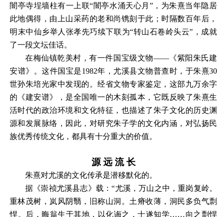
闇亭寺埕墙柱有一上联“闇亭水涌天心月”，为朱熹当年隐居
此地偶得，由上山采药的老和尚镌刻于此；时隔数百年后，
明末中仙乡举人张孝先巧续下联为“转山石卷岭头云”，成就
了一段文坛佳话。
在梅仙镇乾美村，有一件国宝级文物
——《紫阳朱氏
安谱》。这件国宝是1982年，尤溪县文物普查时，于朱熹30
世孙朱培光家中发现的。经省文物专家鉴定，这部九万余字
的《建安谱》，是全国唯一的木刻孤本，它既反映了朱熹生
活时代的政治环境和文化特征，也描述了朱子文化的历史渊
源和发展脉络，因此，对研究朱子学的文化内涵，对弘扬民
族优秀传统文化，都具有十分重大的价值。
源
远
流
长
朱熹对尤溪的文化传承是潜移默化的。
据《崇祯尤溪县志》载：
“尤溪，万山之中，重岗复岭
重林茂树，岚风阴翳，旧称山洞。土瘠收薄，洞民多负气剽
悍。后，晦翁生于其地，以化诲之，士遂知学……向之剽悍