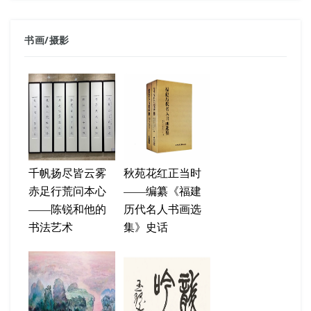
书画
/
摄影
千帆扬尽皆云雾
秋苑花红正当时
赤足行荒问本心
——编纂《福建
——陈锐和他的
历代名人书画选
书法艺术
集》史话