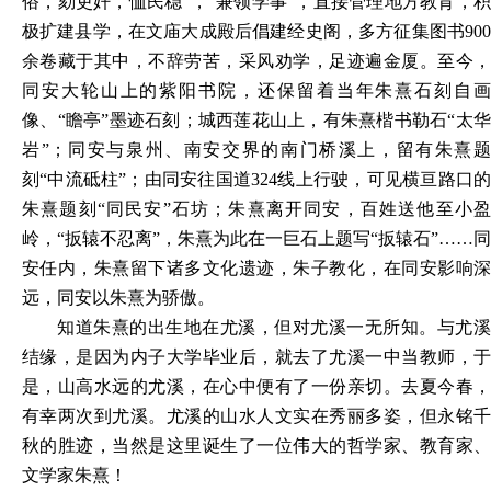
俗，劾吏奸，恤民稳”，“兼领学事”，直接管理地方教育，积
极扩建县学，在文庙大成殿后倡建经史阁，多方征集图书900
余卷藏于其中，不辞劳苦，采风劝学，足迹遍金厦。至今，
同安大轮山上的紫阳书院，还保留着当年朱熹石刻自画
像、“瞻亭”墨迹石刻；城西莲花山上，有朱熹楷书勒石“太华
岩”；同安与泉州、南安交界的南门桥溪上，留有朱熹题
刻“中流砥柱”；由同安往国道324线上行驶，可见横亘路口的
朱熹题刻“同民安”石坊；朱熹离开同安，百姓送他至小盈
岭，“扳辕不忍离”，朱熹为此在一巨石上题写“扳辕石”……同
安任内，朱熹留下诸多文化遗迹，朱子教化，在同安影响深
远，同安以朱熹为骄傲。
知道朱熹的出生地在尤溪，但对尤溪一无所知。与尤溪
结缘，是因为内子大学毕业后，就去了尤溪一中当教师，于
是，山高水远的尤溪，在心中便有了一份亲切。去夏今春，
有幸两次到尤溪。尤溪的山水人文实在秀丽多姿，但永铭千
秋的胜迹，当然是这里诞生了一位伟大的哲学家、教育家、
文学家朱熹！