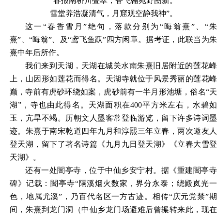
“春报南桥川叠翠，香飞翰苑野图新。
雪堂养浩凝清气，月窟观空静我神
”。
这一
“春香雪月”绝句，落款分别为“晦翁熹”、“
熹”、“晦翁”、及“鸢飞鱼跃”四方闲章。据考证，此联当为朱
熹中年后所作。
我们来到天湖，天湖在城关水南朱熹旧居附近的莲花峰
上，山因形如莲花而得名。天湖寺就位于风景秀丽的莲花峰
巅，寺前有虎砂环绕如案，虎砂前有一半月形池塘，俗名
“
湖”，寺也由此得名。天湖面积在400平方米左右，水碧如
玉，亢旱不竭。历朝文人墨客常登临游览，留下许多诗词墨
迹。朱熹于南宋乾道四年九月和淳熙三年立春，两次邀友人
登天湖，留下了著名诗篇《九月九日登天湖》《立春大雪登
天湖》。
还有一处闇亭寺，位于中仙乡安宁村。据《重建闇亭寺
碑》记载：闇亭寺
“隔溪烟火数家，界分永泰；绕殿岚光
色，地属尤溪”，乃百代名区一方古迹。相传“庆元党禁”期
间，朱熹到龙门洞（中仙乡龙门场避难后曾辗转来此，现在