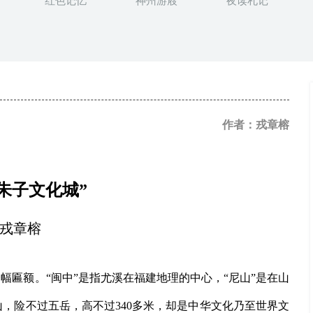
红色记忆
神州游屐
夜读札记
作者：戎章榕
朱子文化城”
戎章榕
幅匾额。“闽中”是指尤溪在福建地理的中心，“尼山”是在山
山，险不过五岳，高不过340多米，却是中华文化乃至世界文