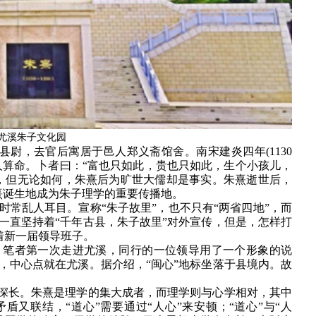
尤溪朱子文化园
溪县尉，去官后寓居于邑人郑义斋馆舍。南宋建炎四年(1130
人算命。卜者曰：“富也只如此，贵也只如此，生个小孩儿，
，但无论如何，朱熹后为旷世大儒却是事实。朱熹逝世后，
此朱熹诞生地成为朱子理学的重要传播地。
常乱人耳目。宣称“朱子故里”，也不只有“两省四地”，而
一直坚持着“千年古县，朱子故里”对外宣传，但是，怎样打
验着新一届领导班子。
，笔者第一次走进尤溪，同行的一位领导用了一个形象的说
，中心点就在尤溪。据介绍，“闽心”地标坐落于县境内。故
味深长。朱熹是理学的集大成者，而理学则与心学相对，其中
盾又联结，“道心”需要通过“人心”来安顿；“道心”与“人