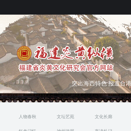
弘扬优秀文化 振奋民族
突出海西特色 报道台港
人物春秋
文坛艺苑
文化长廊