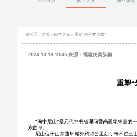
国学经典
闽学之光
海丝悠远
当前位置：
首页
››
闽学之光
››
重塑“朱子文化城”
2024-10-18 10:45 来源：福建炎黄纵横
重塑“
“闽中尼山”是元代中书省理问爱卨题颂朱熹的一
东曲阜。
尼山位于山东曲阜城外约30公里处，奇不过三