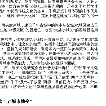
学是国学的瑰宝、儒学的精髓。日本思想史学会会长、大阪大
能够与西方在体系与规模上等量齐观的，只有朱子的哲学体
足中华优秀传统文化的当今，朱熹思想中所体现的中华优秀
”。建设“朱子文化城”，实质上也是建设“八闽心都”的另一
、两头建新城，建设千年古城中的闽中新都城;把城区建成景
地5A级景区”的新定位，改变“大县小城关”的发展新格局
总体布局，依规划按步骤拉开城市框架。以“朱子文化城”载
规划之中，让文化的继承、传播和创造共同凝结为城市的文
中，坚持先规划后建设，邀请国内一流团队参与策划并具体
、紫阳公园等独特资源优势，把朱子文化内涵融入、嵌入到
观、雕琢建筑景观、重塑河滨景观和构建道路(街区)景观等
升城市承载能力，又力争短期内改观城市面貌。
主席、朱子文化研究会会长纪优梓告诉我，打造“朱子文化
力要培植。当地编撰出版了《朱熹大辞典》、《朱熹在尤
一项工作成绩是抢注“朱子”及“朱子故里”两个全类商标，
企业使用“朱子”及“朱子故里”商标，目前已有2个产品冠以“朱
里”的商标；将朱子文化品牌与尤溪县特色资源融合起来，不断
。
念”与“城市嬗变”