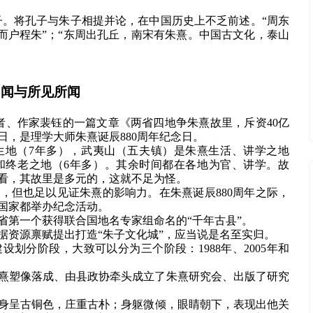
子。将孔子与朱子相提并论，在中国历史上不乏前述。“周东
孟而户程朱”；“东周出孔丘，南宋有朱熹。中国古文化，泰山
旧闻与所见所闻
学者、作家裴钰的一篇文章《两省四地争朱熹故里，斥资40亿
日，是理学大师朱熹诞辰880周年纪念日。
生地（7年多），武夷山（五夫镇）是朱熹生活、讲学之地
学和终老之地（6年多）。其余时间都在各地为官、讲学。故
看，其故里是多元的，这就不足为怪。
，但也足以见证朱熹的影响力。在朱熹诞辰880周年之际，
国家都举办纪念活动。
省第一个获得联合国地名专家组命名的“千年古县”。
据资源禀赋提出打造“朱子文化城”，应当说是名至实归。
划分阶段，大致可以分为三个阶段：1988年、2005年和
熹塑像落成、由县政协牵头成立了朱熹研究会、出版了研究
身呈古铜色，庄重古朴；身躯微倾，眼睛朝下，表现出他关