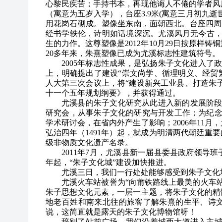
心黎民疾苦；手持书本，再现他诲人不倦的学者风度。
（寓意为五岁入学），台座3.9米(寓意三月初九逝世)
用花岗石砌成。塑像坐东南，面朝西北。台座四周
经书学轶伦，诗明如话境深沉。尤溪风月无今古，
生的力作。这尊塑像是2012年10月29日按原样
20多年来，朱熹塑像已成为尤溪标志性建筑符号。
2005
年标志性成果，是弘扬朱子文化进入了政府
上，明确提出了建设“崇文尚学、循理明义、经贸繁
人大第三次会议上，将“建设新兴工业县、打造朱
十一个五年规划纲要》，并获得通过。
尤溪县的朱子文化研究从此进入新的发展阶段，
研究会，从事朱子文化的研究与开发工作；为纪念朱熹
学术研讨会，在省内外产生了影响；2006年11
弘治四年（1491年）起，就成为明清两代朝廷重
级非物质文化遗产名录。
2011
年7月，尤溪县新一届县委县政府领导班子
年起，“朱子文化城”建设加快推进。
尤溪三日，我们一行处处能够感受到朱子文化
尤溪火车站被誉为“向莆铁路线上最美的火车
朱子思想文化元素，一层一主题，将朱子文化的精
地老百姓和南来北往的旅客了解朱熹的生平、诗
说，这简直就是露天的朱子文化博物馆呀！
辞别了站前广场，我们沿着城西大道进入主城