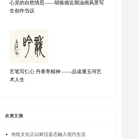
心灵的自然情思——胡振德近期油画风景写
生创作刍议
艺笔写仁心 丹青寄精神 ——品读潘玉珂艺
术人生
炎黄文摘
传统文化正以鲜活姿态融入现代生活