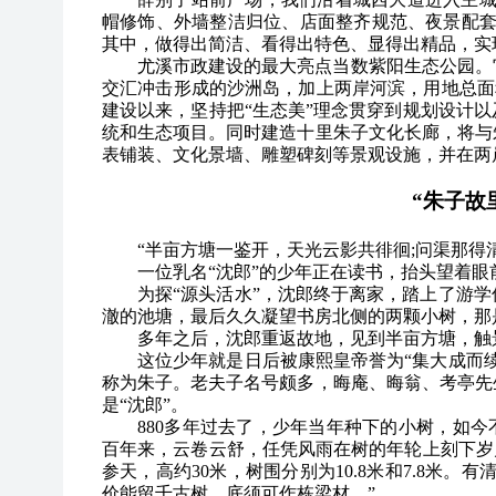
帽修饰、外墙整洁归位、店面整齐规范、夜景配套
其中，做得出简洁、看得出特色、显得出精品，实
尤溪市政建设的最大亮点当数紫阳生态公园。
交汇冲击形成的沙洲岛，加上两岸河滨，用地总面积1
建设以来，坚持把“生态美”理念贯穿到规划设计
统和生态项目。同时建造十里朱子文化长廊，将与
表铺装、文化景墙、雕塑碑刻等景观设施，并在两
“朱子故
“半亩方塘一鉴开，天光云影共徘徊;问渠那得
一位乳名“沈郎”的少年正在读书，抬头望着
为探“源头活水”，沈郎终于离家，踏上了游
澈的池塘，最后久久凝望书房北侧的两颗小树，那是父
多年之后，沈郎重返故地，见到半亩方塘，触
这位少年就是日后被康熙皇帝誉为“集大成而
称为朱子。老夫子名号颇多，晦庵、晦翁、考亭先
是“沈郎”。
880
多年过去了，少年当年种下的小树，如今
百年来，云卷云舒，任凭风雨在树的年轮上刻下岁月的
参天，高约30米，树围分别为10.8米和7.8米
价能留千古树，底须可作栋梁材。”