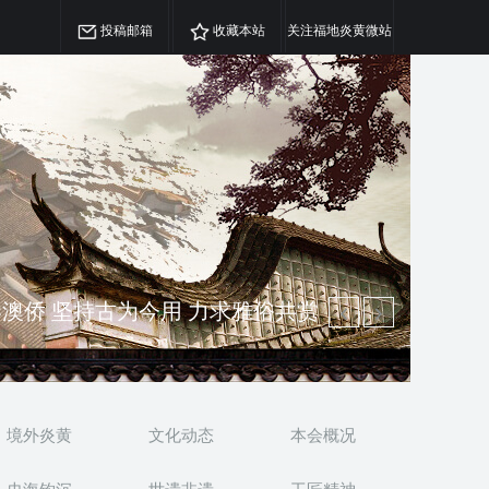
投稿邮箱
收藏本站
关注福地炎黄微站
精神 介绍民族瑰宝 宣传中华精英
澳侨 坚持古为今用 力求雅俗共赏
境外炎黄
文化动态
本会概况