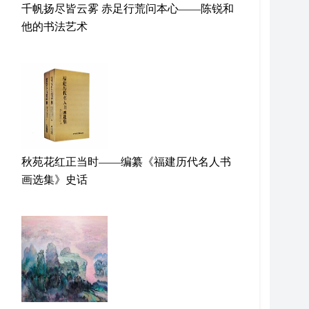
千帆扬尽皆云雾 赤足行荒问本心——陈锐和
他的书法艺术
秋苑花红正当时——编纂《福建历代名人书
画选集》史话