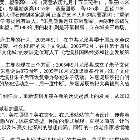
塑像高9.15米（寓意农历九月十五日诞生），像座0.5米
，整座塑像高13.55米，基座圆形，高0.85米，直径21米，
以大理石雕刻名家题词,正面是艺术大师刘海粟题词：“重解
学海扬帆有后人。”朱熹塑像是江苏雕塑家、画家叶宗镐先
铸铜重塑，而1988年用的材料则是环氧树脂，立在城关三角场。
主导的行为。2005年9月，在中共尤溪县委十届五次会议
荣、社会和谐”的朱子文化城。2006年2月，在县第十四届
子文化城”的发展定位写入了《尤溪县国民经济和社会发展第
主要表现在三个方面：2005年9月尤溪县成立了朱子文化
诞辰875周年，2005年10月尤溪隆重举行首届朱子文化
月，尤溪县朱子后裔恢复举办祭祀朱子活动。朱熹诞辰祭祀自明
要的祭祀活动之一，后一度中断。朱熹诞辰祭祀大典被列入省
到任后，重新谋划尤溪在新的历史起点上的发展，从2012
城新的呈现。
站”。美在哪里？美在文化。在尤溪站站前广场设计，传递着
髓内容，以建筑造型、图案的形式展现，直观又简洁，让当
文以及朱熹文化深刻的思想内涵。同行的一位老作家感慨地
区，这是一条经过环境整治后的主干道，是采取了“屋顶带