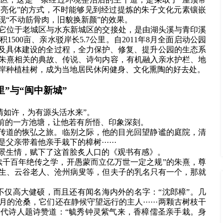
亮化”的方式，不时能够见到经过提炼的朱子文化元素镶嵌
现“不动筋骨肉，旧貌换新颜”的效果。
它位于老城区与水东新城区的交接处，是由湖头溪与青印溪
500亩、亲水驳岸长5.7公里。自2011年8月全面启动公园
以及具体建设的全过程，全力保护、修复、提升公园的生态系
朱熹相关的典故、传说、诗句内容，有机融入亲水护栏、地
岸种植桂树，成为当地居民休闲健身、文化熏陶的好去处。
里”与“闽中新城”
清如许，为有源头活水来”。
眼前的一方池塘，让他若有所悟、印象深刻。
学传道的恢弘之旅。临别之际，他的目光回望静谧的庭院，清
亲带着他亲手栽下的樟树······
景生情，赋下了这首脍炙人口的《观书有感》。
续千百年绝传之学，开愚蒙而立亿万世一定之规”的朱熹，尊
生、云谷老人、沧州病叟等，但夫子的乳名只有一个，那就
不仅高大健硕，而且还有闻名海内外的名字：“沈郎樟”。几
沧桑，它们还在静候守望远行的主人······两颗古树枝干
。有清代诗人题诗赞道：“毓秀钟灵紫气来，香樟儒圣亲手栽。身