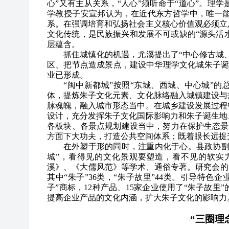
心”又有主从关系，“人心”须听命于“道心”。理
学教授子安宣邦认为，在近代东方哲学中，唯一
系。在强调培育和弘扬社会主义核心价值观必须立
文化传统，是民族振兴和发展不可或缺的“源头活水
层蕴含。
抓住城镇化的机遇，尤溪提出了“中心修古城
区、把节点造成景点，建设中华理学文化城朱子诞生
业已形成。
“闽中新都城”按照“东城、西城、中心城”的
体，提炼朱子文化元素、文化脉络融入城镇建设与
脉魂魄，融入城市形态当中。在城乡建设发展过程
设计，充分发挥朱子文化国际影响力和朱子诞生地
各板块、各景点规划建设当中，努力在保护生态景
方面下大功夫，打造公共空间体系；既着眼长远提
在外塑于形的同时，注重内化于心。县政协副
城”，看得见的文化景观要塑造，看不见的软实
溪》、《大儒风范》等学术、通俗专著。研究会的另
其中“朱子”36类，“朱子故里”44类。引导特色
子”商标，12种产品、15家企业使用了“朱子故
提高企业产品的文化内涵，扩大朱子文化的影响力
“三圈理