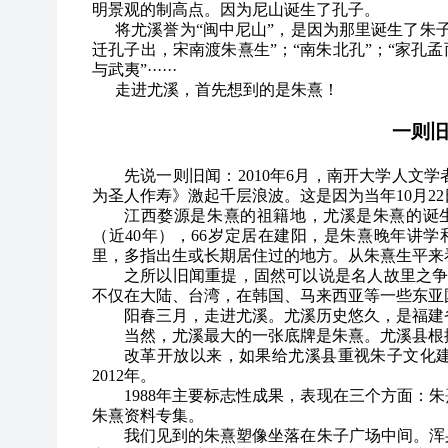
明景观的制高点。因为尼山诞生了孔子。
将尤溪誉为“闽中尼山”，是因为那里诞生了朱
迁孔子出，宋南渡朱熹生”；“南朱北孔”；“家孔
与武夷”······
走进尤溪，首先想到的是朱熹！
一则
先说一则旧闻：2010年6月，南开大学人文
为圣人作寿》激起千层浪波。这是因为当年10月22
江西婺源是朱熹的祖籍地，尤溪是朱熹的诞
（近40年），66岁定居在建阳，是朱熹晚年讲
里，多指出生或长期居住过的地方。从朱熹生平来
之所以旧闻重提，固然可以说是名人故里之争
不仅在大陆、台湾，在韩国、马来西亚等一些东亚
阳春三月，走进尤溪。尤溪历史悠久，是福建
当然，尤溪最大的一张底牌是朱熹。尤溪县根
改革开放以来，如果给尤溪县重视朱子文化建设
2012年。
1988
年主要标志性成果，表现在三个方面：朱
朱熹资料专集。
我们见到的朱熹塑像坐落在朱子广场中间。浑