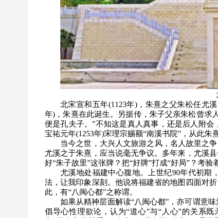
北宋宣和五年(1123年)，朱熹之父朱松任尤
年)，朱熹在此诞生。另据传，朱子父亲朱松曾求
便是孔夫子。”不知这是真人真事，还是后人附会
宝祐元年(1253年)宋理宗赐额“南溪书院”，从
当今之世，大兴人文旅游之风，名人故里之争时
尤溪之于朱熹，应当说毫无争议。多年来，尤溪县
好“朱子故里”这张牌？把“好牌”打成“好局”？考
尤溪地处福建中心腹地。上世纪90年代初期
法，让我印象深刻。他说将福建省的地图四面对折
此，有“八闽心都”之称谓。
如果从精神层面解读“八闽心都”，亦可谓意
倡导心性理欲论，认为“道心”与“人心”的关系既矛