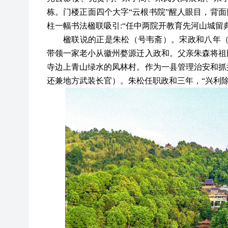
栋。门楼正面四个大字“云根书院”醒人眼目，背面
柱一幅书法楹联吸引:“任中两院开教育先河山城留
楹联说的正是朱松（号韦斋）。宋政和八年
带领一家老小从徽州婺源迁入政和。父亲朱森将祖
寺边上青山绿水的凤林村。作为一县管理治安和抓
还兼地方武装长官）。朱松任职政和三年，“兴利除