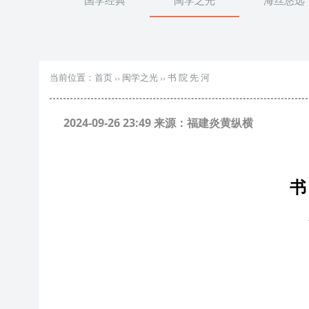
国学经典
闽学之光
海丝悠远
当前位置：
首页
››
闽学之光
››
书 院 先 河
2024-09-26 23:49 来源：福建炎黄纵横
书