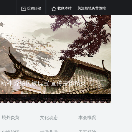
投稿邮箱
收藏本站
关注福地炎黄微站
澳侨 坚持古为今用 力求雅俗共赏
精神 介绍民族瑰宝 宣传中华精英
境外炎黄
文化动态
本会概况