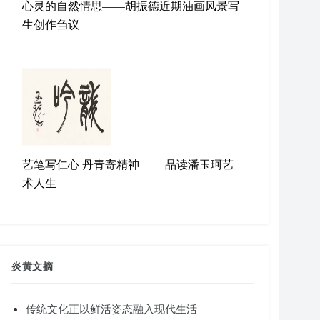
心灵的自然情思——胡振德近期油画风景写
生创作刍议
艺笔写仁心 丹青寄精神 ——品读潘玉珂艺
术人生
炎黄文摘
传统文化正以鲜活姿态融入现代生活