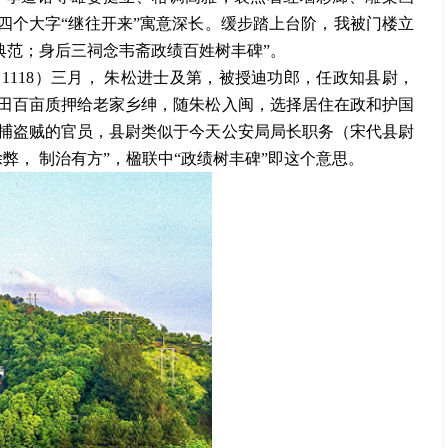
四个大字“继往开来”寓意深长。缓步踏上台阶，我被门楼立
典范；身后三祠念韦斋政绩百姓树丰碑”。
（
1118）三月， 朱松进士及第，被授迪功郎，任政知县尉，
田百亩质押给老家乡绅，随朱松入闽，选择居住在政和护国
捕盗贼的官员，县尉类似于今天公安局局长职务（宋代县尉
弊， 制治有方”，楹联中“政绩树丰碑”即这个意思。