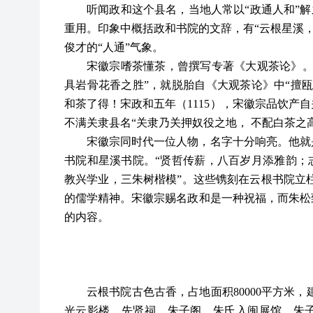
听闻政和这个县名，当地人常以
“政通人和”
重用。印象中概括政和书院的文辞，有“云根星溪，
俊才的“人通”气象。
宋徽宗嗜茶懂茶，曾撰写专著《大观茶论》
具岩骨花香之胜”，就脱胎自《大观茶论》中“擅
和茶了得！宋政和五年（1115），宋徽宗品饮产
不满关隶县名“关隶乃关押奴役之地， 不配白茶之
宋徽宗同时代一位人物，名字十分响亮。他就
书院和星溪书院。“贤哲传薪，八百岁月添雅韵；
教兴学业，三朱树楷模”。这些镌刻在云根书院立
的儒学精神。宋徽宗赐名政和是一种祝福，而朱松
的内容。
云根书院古色古香，占地面积
80000平方米
光云影楼、先贤祠、朱子阁、朱氏入闽展馆、朱