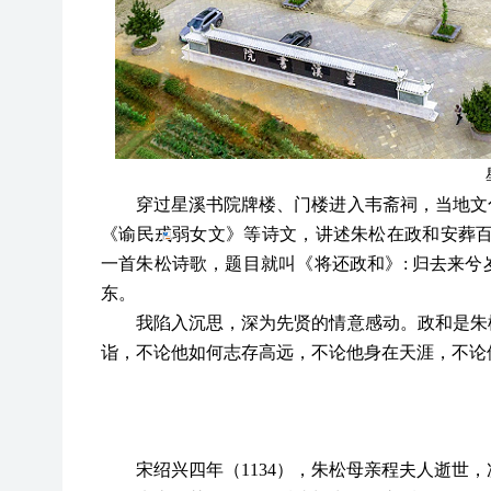
穿过星溪书院牌楼、门楼进入韦斋祠，当地文
《谕民戎弱女文》等诗文，讲述朱松在政和安葬
一首朱松诗歌，题目就叫《将还政和》
: 归去来
东。
我陷入沉思，深为先贤的情意感动。政和是朱
诣，不论他如何志存高远，不论他身在天涯，不论
宋绍兴四年（
1134），朱松母亲程夫人逝世