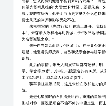
管辖，怎么轮得到他这个县尉来鸠占鹊巢？二则他
仰望先贤祠悬挂的
“大儒世泽”牌匾，凝视朱森、
续，我若有所悟，似乎明白历史文献为什么忽略朱
儒士风范的渊源和影响无处不在。
朱松撰写的《先君行状》在墙上展开。我找
本”。朱森踏入政和地界时告诫儿子:“政邑地域僻
为名贤诞酼之乡。”
朱松自当闻风而动，伺机而为。在呈县令陈正
建起，他邀请良师授课，自己和父亲也参与讲学督
蔚然。
此后的事情，朱氏入闽展馆里都有记载。明
学、学舍等
29 所，其中以书院冠名的有16所。从
出了9名进士、23名举人和65 名贡生。
驱车前往星溪书院，这是朱松在政和创办的
院。
走进七星溪畔的石圳湾景区内，重建的星溪书
形成对称，据说是顺合不偏不倚的中庸之道，而