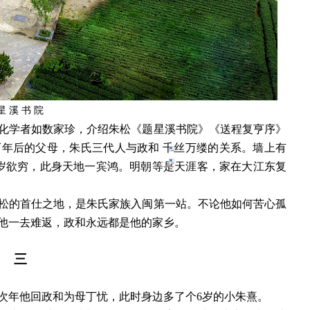
星
溪
书
院
化学者如数家珍，介绍朱松《题星溪书院》《送程复亨序》
百年后的父母，朱氏三代人与政和
千丝万缕的关系。墙上有
兮岁欲穷，此身天地一宾鸿。明朝等是天涯客，家在大江东复
松的首仕之地，是朱氏家族入闽第一站。不论他如何苦心孤
他一去难返，政和永远都是他的家乡。
三
，次年他回政和为母丁忧，此时身边多了个6岁的小朱熹。