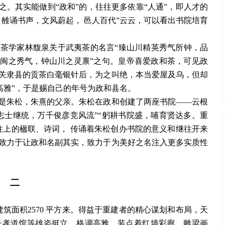
解之。其实能做到“政和”的，往往更多依靠“人通”，即人才的
雒诵书声，文风蔚起， 邑人百代”云云，可以看出书院培育
。茶学家林馥泉关于武夷茶的名言
“臻山川精英秀气所钟，品
瓯闽之秀气，钟山川之灵禀”之句。皇帝喜爱政和茶，可见政
自关隶县的贡茶白毫银针后，为之叫绝，本当爱屋及乌，但却
高雅”，于是赐自己的年号为政和县名。
是朱松，朱熹的父亲。朱松在政和创建了两座书院
——云根
志士继统，万千俊彦竞风流”“躬耕书院盛，哺育贤达多。重
柱上的楹联、诗词， 传诵着朱松创办书院的意义和继往开来
致力于让政和名副其实，致力于为美好之名注入更多实质性
二
，建筑面积2570 平方来。得益于重建者的精心谋划和布局，天
子孝道馆等雄姿挺立、格调高雅，装点着红墙彩廊、雕梁画