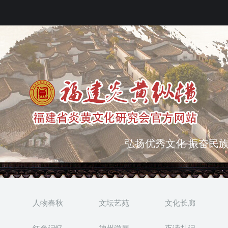
突出海西特色 报道台港
弘扬优秀文化 振奋民族
人物春秋
文坛艺苑
文化长廊