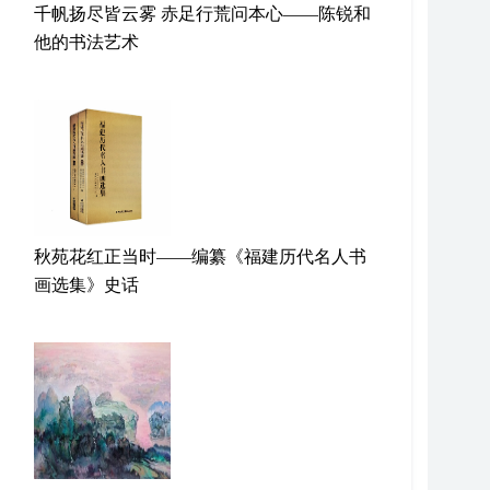
千帆扬尽皆云雾 赤足行荒问本心——陈锐和
他的书法艺术
秋苑花红正当时——编纂《福建历代名人书
画选集》史话