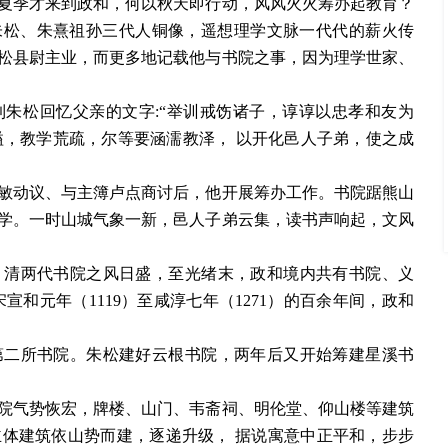
夏季才来到政和，何以秋天即行动，风风火火筹办起教育？
朱松、朱熹祖孙三代人铜像，遥想理学文脉一代代的薪火传
松县尉主业，而更多地记载他与书院之事，因为理学世家、
到朱松回忆父亲的文字
:“举训戒饬诸子，谆谆以忠孝和友为
隘，教学荒疏，尔等要涵濡教泽， 以开化邑人子弟，使之成
敏动议、与主簿卢点商讨后，他开展筹办工作。书院踞熊山
学。一时山城气象一新，邑人子弟云集，读书声响起，文风
、清两代书院之风日盛，至光绪末，政和境内共有书院、义
宋宣和元年（1119）至咸淳七年（1271）的百余年间，政和
第二所书院。朱松建好云根书院，两年后又开始筹建星溪书
院气势恢宏，牌楼、山门、韦斋祠、明伦堂、仰山楼等建筑
主体建筑依山势而建，逐递升级，
据说寓意中正平和，步步