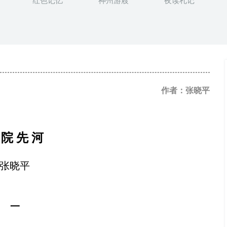
红色记忆
神州游屐
夜读札记
作者：张晓平
院
先
河
张晓平
一