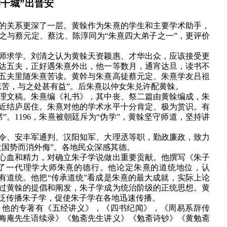
学干城”出晋安
的关系更深了一层。黄榦作为朱熹的学生和主要学术助手，
之与蔡元定、蔡沈、陈淳同为“朱熹四大弟子之一”，更评价
师求学。刘清之认为黄榦天资颖惠、才华出众，应该接受更
达五夫，正好遇朱熹外出，他一等数月，通宵达旦，读书不
五夫里随朱熹苦读。黄幹与朱熹高徒蔡元定、朱熹学友吕祖
思苦，与之处甚有益”。后朱熹以仲女朱兑许配黄榦。
理文稿。朱熹编《礼书》，其中丧、祭二篇由黄榦编成，朱
近结庐居住。朱熹对他的学术水平十分肯定、极为赏识。有
。1196，朱熹被朝廷斥为“伪学”，黄榦坚守师道，坚持讲
令、安丰军通判、汉阳知军、大理丞等职，勤政廉政，致力
壮国势而消外侮”。各地民众深感其德。
心血和精力，对确立朱子学说做出重要贡献。他撰写《朱子
价了一代理学大师朱熹的德行。他论定朱熹的道统地位，认
有道统。他把“传承道统”看成是朱熹的最大成就，实际上论
过黄榦的提倡和阐发，朱子学成为统治阶级的正统思想。黄
泛传播朱子学，促使朱子学在各地迅速传播。
。他的专著有《五经讲义》，《四书纪闻》，《周易系辞传
晦庵先生语续录》《勉斋先生讲义》《勉斋诗钞》《黄勉斋