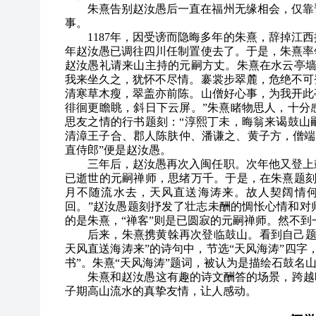
朱熹告别赵汝愚后一直在福州无缘相会，仅靠
事。
1187
年，因受谤而隐晦多年的朱熹，辞掉江西
年赵汝愚已调往四川任制置使去了。于是，朱熹率
赵汝愚礼请来山主持的元嗣方丈。朱熹在水云亭墙
我来坐久之，犹怀不尽情。褰裳步翠麓，危绝不可
清寒草木瘦，翠盖亦前陈。山僧好心事，为我开此
徘徊更瞻眺，斜日下云屏。”朱熹睹物思人，十分
思友之情的行书题刻：“淳熙丁未，晦翁来谒鼓山
清漳王子合、郡人陈肤仲、潘谦之、黄子方，僧端友
直侍郎”便是赵汝愚。
三年后，赵汝愚再次入闽任职。次年他又登上
已逝世的元嗣禅师，思绪万千。于是，在朱熹题刻
月不随流水去，天风直送海涛来。故人契阔情
回。”赵汝愚题刻抒发了壮志未酬的惆怅心情和对
的是朱熹，“禅客”则是已圆寂的元嗣禅师。然不
后来，朱熹携黄榦再次登临鼓山。看到自己题
天风直送海涛来”的诗句中，节选“天风海涛”四字
书”。朱熹“天风海涛”题词，被认为是描绘石鼓名
朱熹和赵汝愚这有趣的诗文酬答的场景，跨越
子期高山流水的真挚友情，让人感动。