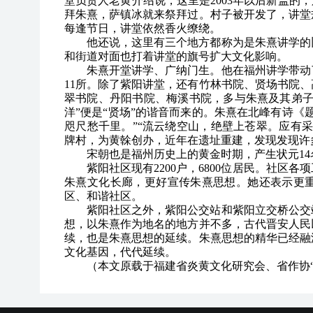
堂负责人老黄介绍说，这里是2003年以后新盖的
拜朱熹，萨镇冰就来祭拜过。村子被开发了，讲堂
每逢节日，讲堂依然香火缭绕。
他还说，这里有三个地方都称为是朱熹讲学的
和街道对面也打着讲堂的旗号扩大文化影响。
朱熹开堂讲学、广纳门生。他在福州讲学带动
11所。除了紫阳讲堂，还有竹林书院、贤场书院
翠书院、丹阳书院、梅溪书院，多与朱熹及其弟子
洋”便是“贤场”的谐音而来的。朱熹在北峰有诗《
咫尺愁千里。”“流云绕空山，绝壁上苍翠。应有
牌村，为黄榦创办，近年在遗址重建，发现发现许
宋朝也是福州历史上的黄金时期，产生状元14名
紫阳社区现有2200户，6800位居民。社
朱熹文化长廊，更好宣传朱熹思想。她还表示更
区、和谐社区。
紫阳社区之外，紫阳公交站和紫阳立交桥公交
想，以朱熹作为地名的地方并不多，古代晋安人民
续，也是朱熹思想的延续。朱熹思想的精华已经融
文化基因，代代延续。
（本文原载于
福建省炎黄文化研究会、省作协