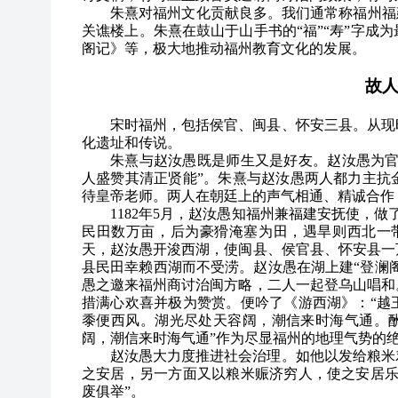
朱熹对福州文化贡献良多。我们通常称福州福
关谯楼上。朱熹在鼓山于山手书的“福”“寿”字成
阁记》等，极大地推动福州教育文化的发展。
故
宋时福州，包括侯官、闽县、怀安三县。从现
化遗址和传说。
朱熹与赵汝愚既是师生又是好友。赵汝愚为官
人盛赞其清正贤能”。朱熹与赵汝愚两人都力主抗
待皇帝老师。两人在朝廷上的声气相通、精诚合作
1182
年5月，赵汝愚知福州兼福建安抚使，做
民田数万亩，后为豪猾淹塞为田，遇旱则西北一
天，赵汝愚开浚西湖，使闽县、侯官县、怀安县一
县民田幸赖西湖而不受涝。赵汝愚在湖上建“登澜阁
愚之邀来福州商讨治闽方略，二人一起登乌山唱和
措满心欢喜并极为赞赏。便吟了《游西湖》：“越
黍便西风。湖光尽处天容阔，潮信来时海气通。酬
阔，潮信来时海气通”作为尽显福州的地理气势的
赵汝愚大力度推进社会治理。如他以发给粮米
之安居，另一方面又以粮米赈济穷人，使之安居乐
废俱举”。