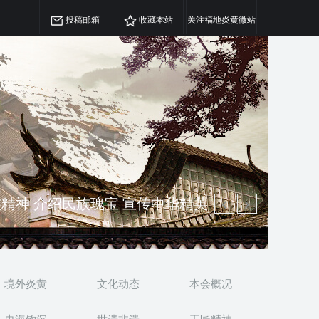
投稿邮箱
收藏本站
关注福地炎黄微站
精神 介绍民族瑰宝 宣传中华精英
澳侨 坚持古为今用 力求雅俗共赏
境外炎黄
文化动态
本会概况