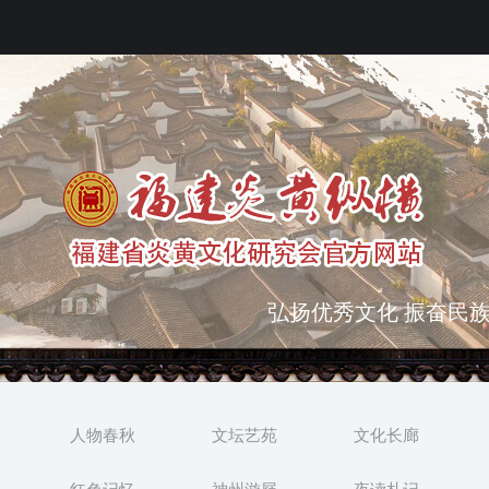
弘扬优秀文化 振奋民族
突出海西特色 报道台港
人物春秋
文坛艺苑
文化长廊