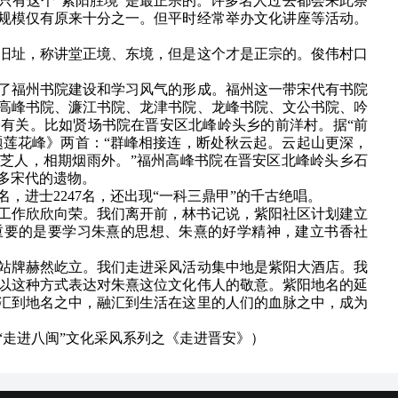
，只有这个“紫阳胜境”是最正宗的。许多名人过去都会来此祭
规模仅有原来十分之一。但平时经常举办文化讲座等活动。
旧址，称讲堂正境、东境，但是这个才是正宗的。俊伟村口
了福州书院建设和学习风气的形成。福州这一带宋代有书院
、高峰书院、濂江书院、龙津书院、龙峰书院、文公书院、吟
有关。比如贤场书院在晋安区北峰岭头乡的前洋村。据“前
题莲花峰》两首：“群峰相接连，断处秋云起。云起山更深，
采芝人，相期烟雨外。”福州高峰书院在晋安区北峰岭头乡石
多宋代的遗物。
，进士2247名，还出现“一科三鼎甲”的千古绝唱。
区各项工作欣欣向荣。我们离开前，林书记说，紫阳社区计划建立
重要的是要学习朱熹的思想、朱熹的好学精神，建立书香社
站牌赫然屹立。我们走进采风活动集中地是紫阳大酒店。我
以这种方式表达对朱熹这位文化伟人的敬意。紫阳地名的延
汇到地名之中，融汇到生活在这里的人们的血脉之中，成为
“走进八闽”文化采风系列之
《走进晋安》）