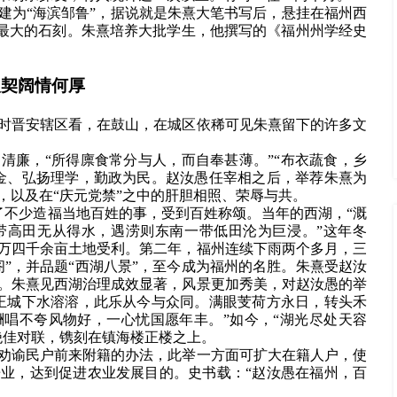
建为“海滨邹鲁”，据说就是朱熹大笔书写后，悬挂在福州西
为最大的石刻。朱熹培养大批学生，他撰写的《福州州学经史
人契阔情何厚
时晋安辖区看，在鼓山，在城区依稀可见朱熹留下的许多文
清廉，“所得廪食常分与人，而自奉甚薄。”“布衣蔬食，乡
金、弘扬理学，勤政为民。赵汝愚任宰相之后，举荐朱熹为
，以及在“庆元党禁”之中的肝胆相照、荣辱与共。
了不少造福当地百姓的事，受到百姓称颂。当年的西湖，“溉
带高田无从得水，遇涝则东南一带低田沦为巨浸。”这年冬
万四千余亩土地受利。第二年，福州连续下雨两个多月，三
”，并品题“西湖八景”，至今成为福州的名胜。朱熹受赵汝
。朱熹见西湖治理成效显著，风景更加秀美，对赵汝愚的举
王城下水溶溶，此乐从今与众同。满眼芰荷方永日，转头禾
唱不夸风物好，一心忧国愿年丰。”如今，“湖光尽处天容
绝佳对联，镌刻在镇海楼正楼之上。
劝谕民户前来附籍的办法，此举一方面可扩大在籍人户，使
业，达到促进农业发展目的。史书载：“赵汝愚在福州，百