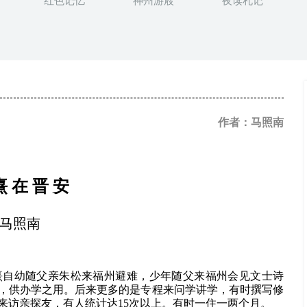
红色记忆
神州游屐
夜读札记
作者：马照南
熹 在 晋 安
马照南
熹自幼随父亲朱松来福州避难，少年随父来福州会见文士诗
籍，供办学之用。后来更多的是专程来问学讲学，有时撰写修
来访亲探友，有人统计达15次以上。有时一住一两个月。