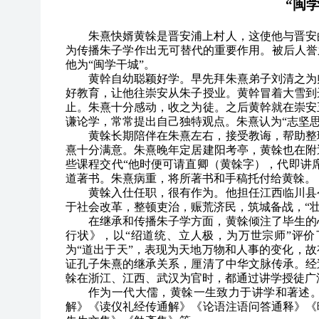
“闽
朱熹快婿黄榦是晋安浦上村人，这使他与晋安
为传播朱子学作出无可替代的重要作用。被后人誉
他为“闽学干城”。
黄幹自幼聪颖好学。早先拜朱熹弟子刘清之为
好教育，让他往崇安从朱子授业。黄幹冒着大雪到
止。朱熹十分感动，收之为徒。之后黄幹就在崇安
谦论学，常常提出自己独特观点。朱熹认为“志坚
黄榦长期陪伴在朱熹左右，接受教诲，帮助整
熹十分满意。朱熹晚年定居建阳考亭，黄榦也在附
些课程交代“他时便可请直卿（黄榦字），代即讲席”
道著书。朱熹病重，将所著书和手稿托付给黄榦。
黄榦入仕任职，很有作为。他担任江西临川县
于社会改革，整顿吏治，赈荒济民，筑城备战，“
在继承和传播朱子学方面，黄榦倾注了毕生的
行状》，以“绍道统、立人极，为万世宗师”评
为“道出于天”，表现为天地万物和人事的变化，故
证孔子朱熹的继承关系，厘清了中华文脉传承。经
榦在浙江、江西、武汉为官时，都通过讲学授徒广
作为一代大儒，黄榦一生致力于讲学和著述
解》《读仪礼经传通解》《论语注语问答通释》《