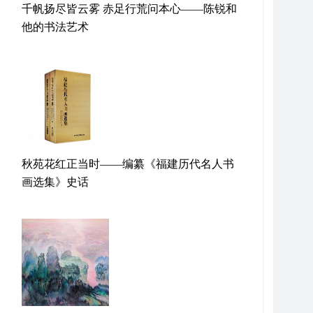
千帆扬尽皆云雾 赤足行荒问本心——陈锐和
他的书法艺术
秋苑花红正当时——编纂《福建历代名人书
画选集》史话