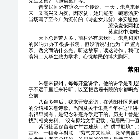
先生文集》《勉斋集》等。
晋安民间还有这么一个传说。一天，朱熹来
来，又高兴又内疚。因家贫，她只能煮一碗葱汤麦
当场写了至今广为流传的《诗慰女儿贫》来安慰她
葱汤麦饭两相
莫道此中滋味
天下总是苦人多，前村还有未炊时。朱熹和黄
的影响力办了很多书院，但没听说过他为自己置
亲、岳父而沾什么光。听这故事，读这诗作，我们
翁婿二人毕生致力学术、心忧黎民的博大胸怀。
紫
朱熹来福州，每每开堂讲学。他的讲学是引起
子不远千里赶来聆听，以至把岳麓书院的水都喝光
空前。
八百多年后，我来晋安采访，在紫阳社区见到
的介绍和朱熹诗歌。当问及关于朱熹当年在这里讲学
名很早就有，是纪念朱熹办学定下的。历史上曾是
找到相关史料。”没有原始文字记载，但居民们一
紫阳社区保留着讲堂古建筑，称“讲堂胜境”，
古朴，一幅金字对联：“紫气东来胜境，阳光普照