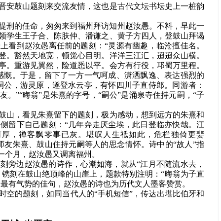
晋安鼓山题刻来交流友情，这也是古代文坛书坛史上一桩韵
提刑的任命，匆匆来到福州拜访知州赵汝愚。不料，早此一
领学生王子合、陈肤仲、潘谦之、黄子方四人，登鼓山拜谒
上看到赵汝愚离任前的题刻：“灵源有幽趣，临沧擅佳名。
登。豁然天地宽，顿觉心目明。洋洋三江汇，迢迢众山横。
亭。重游见翼然，险道悉以平。会方有行役，邛蜀万里程。
感慨。于是，留下了一方一气呵成、潇洒飘逸、表达强烈的
嗣公，游灵原，遂登水云亭，有怀四川子直侍郎。同游者：
。”“晦翁”是朱熹的字号，“嗣公”是涌泉寺住持元嗣，“子
鼓山，看见朱熹留下的题刻，极为感动，想到远方的朱熹和
侧留下自己题刻：“几年奔走厌尘埃，此日登临亦快哉。江
何厚，禅客飘零事已灰。堪叹人生祗如此，危栏独倚更婓
师友朱熹、鼓山住持元嗣等人的思念情怀。诗中的“故人”指
到一个月，赵汝愚又调离福州。
刻旁边赵汝愚的诗作，心潮如海，就从“江月不随流水去，
，镌刻在鼓山绝顶峰的山崖上，题款特别注明：“晦翁为子直
山最有气势的佳句，赵汝愚的诗也为历代文人墨客赞赏。
时空的题刻，如同当代人的“手机短信”，传达出堪比伯牙和