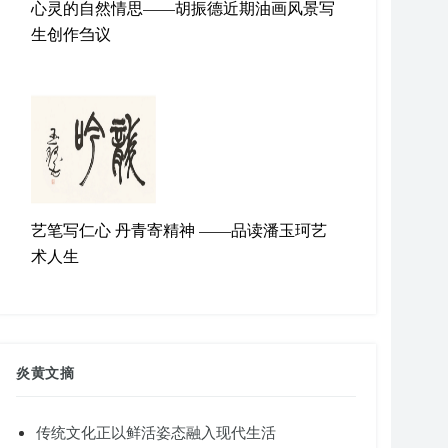
心灵的自然情思——胡振德近期油画风景写
生创作刍议
艺笔写仁心 丹青寄精神 ——品读潘玉珂艺
术人生
炎黄文摘
传统文化正以鲜活姿态融入现代生活