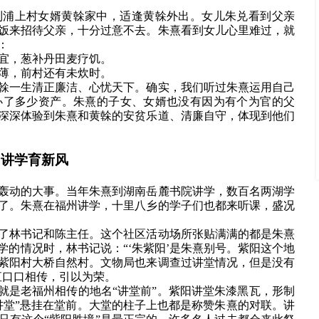
到浦上村女婿黄榦家中，适逢黄榦外出。女儿朱兑看到父亲
饭来招待父亲，十分过意不去。朱熹看到女儿心里难过，就
：
宜，葱补丹田麦疗饥。
薄，前村还有未炊时。
榦一生清正廉洁、心忧天下。确实，我们听过朱熹运用自己
办了多少资产。朱熹的子女、女婿也没有因为有个为官的父
深深体验到朱熹和黄榦的安贫乐道、清廉自守，体现到他们
阳讲学育新风
轰动的大事。当年朱熹到湖南岳麓书院讲学，数百名两湖学
了。朱熹在福州讲学，十里八乡的学子们也都来听课，盛况
了林书记和陈主任。这个社区活动场所张贴满满的都是朱熹
的情况时，林书记说：“‘朱紫阳’是朱熹别号。紫阳这个地
紫阳村大桥自然村。文物局也来调查过讲堂情况，但是没有
直口口相传，引以为荣。
就是老福州相传的地名“讲堂前”。紫阳讲堂朱漆黑瓦，形制
讲堂”悬挂在堂前。大堂的柱子上也都是称赞朱熹的对联。讲