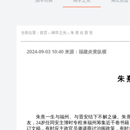
国学经典
闽学之光
海丝悠远
当前位置：
首页
››
闽学之光
››
朱 熹 在 晋 安
2024-09-03 10:40 来源：福建炎黄纵横
朱 
朱熹一生与福州、与晋安结下不解之缘。朱
友，24岁任同安主簿时专程来福州筹集近千卷书
订文稿，有时应主政官员邀请商讨治闽政策，有时