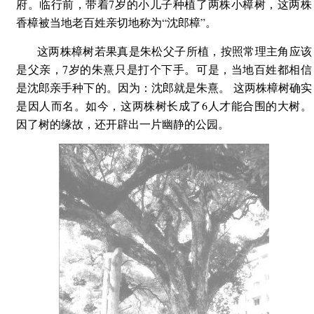
府。临行前，带着7岁的小儿子种植了两株小樟树，这两株
香樟被当地老百姓亲切地称为“沈郎樟”。
这两株樟树若果真是朱松父子所植，按照常理主角应该
是父亲，7岁的朱熹只是打个下手。可是，当地百姓都相信
是沈郎亲手种下的。因为：沈郎就是朱熹。 这两株樟树确实
是因人而名。如今，这两株树长成了6人才能合围的大树。
因了树的缘故，还开辟出一片幽静的公园。