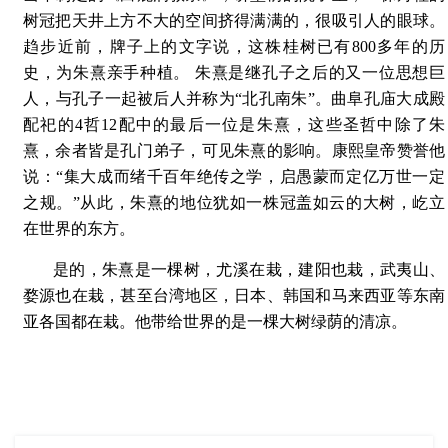
树冠把天井上方不大的空间挤得满满的，很吸引人的眼球。
趋步近前，牌子上的文字说，这株桂树已有800多年的历
史，为朱熹亲手种植。 朱熹是继孔子之后的又一位思想巨
人，与孔子一起被后人并称为“北孔南朱”。曲阜孔庙大成殿
配祀的4哲12配中的最后一位是朱熹，这些圣哲中除了朱
熹，余者皆是孔门弟子，可见朱熹的影响。康熙皇帝赞誉他
说：“集大成而绪千百年绝传之学，启愚蒙而定亿万世一定
之规。”从此，朱熹的地位犹如一株冠盖如云的大树，屹立
在世界的东方。
是的，朱熹是一棵树，尤溪在栽，建阳也栽，武夷山、
婺源也在栽，甚至台湾地区，日本、韩国和马来西亚等东南
亚各国都在栽。他带给世界的是一棵大树绿荫的清凉。