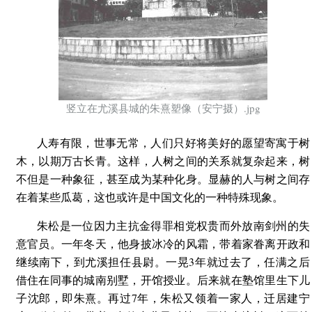
竖立在尤溪县城的朱熹塑像（安宁摄）.jpg
人寿有限，世事无常，人们只好将美好的愿望寄寓于树
木，以期万古长青。这样，人树之间的关系就复杂起来，树
不但是一种象征，甚至成为某种化身。显赫的人与树之间存
在着某些瓜葛，这也或许是中国文化的一种特殊现象。
朱松是一位因力主抗金得罪相党权贵而外放南剑州的失
意官员。一年冬天，他身披冰冷的风霜，带着家眷离开政和
继续南下，到尤溪担任县尉。一晃3年就过去了，任满之后
借住在同事的城南别墅，开馆授业。后来就在塾馆里生下儿
子沈郎，即朱熹。再过7年，朱松又领着一家人，迁居建宁