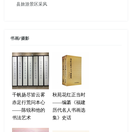
县旅游景区采风
书画
/
摄影
千帆扬尽皆云雾
秋苑花红正当时
赤足行荒问本心
——编纂《福建
——陈锐和他的
历代名人书画选
书法艺术
集》史话