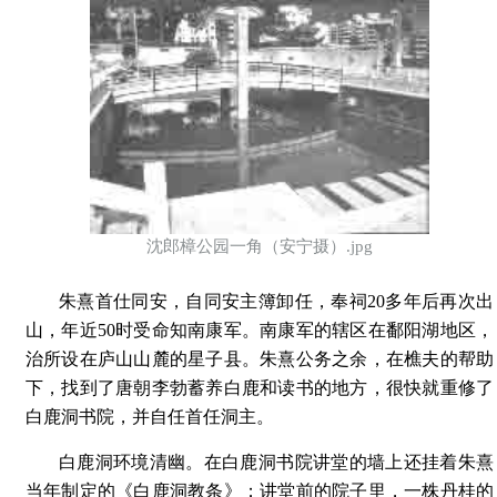
沈郎樟公园一角（安宁摄）.jpg
朱熹首仕同安，自同安主簿卸任，奉祠20多年后再次出
山，年近50时受命知南康军。南康军的辖区在鄱阳湖地区，
治所设在庐山山麓的星子县。朱熹公务之余，在樵夫的帮助
下，找到了唐朝李勃蓄养白鹿和读书的地方，很快就重修了
白鹿洞书院，并自任首任洞主。
白鹿洞环境清幽。在白鹿洞书院讲堂的墙上还挂着朱熹
当年制定的《白鹿洞教条》；讲堂前的院子里，一株丹桂的