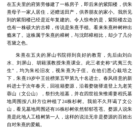
在五夫里的府第旁修建了一栋房子，即后来的紫阳楼，供朱
熹母子一家人居住，还赠送田产，供养朋友的家小。我所见
到的紫阳楼已经是近年复建的。令人惊奇的是，紫阳楼左边
也有一株硕大的古樟，传说是朱熹手植。看来朱熹种树种出
瘾来了。这株属于朱熹的樟树，与沈郎樟相比，却少了几分
苍黛之色。
朱熹在五夫的屏山书院得到良好的教育，先后由刘白
水、刘屏山、胡籍溪教授朱熹课业。此三者史称“武夷三先
生”，均为朱松旧友，视朱熹为子侄。在他们悉心栽培之
下，朱熹19岁中王佐榜第五甲第九十名进士。春风得意的新
科进士于次年春天，回祖籍婺源，沿着婺饶驿道登上九老芙
蓉山（文公山），祭扫先祖墓，并在四世祖朱惟甫妻程氏墓
地周围按八卦方位种植了24株杉树。我前不久拜谒了文公
山，看见墓地周围还有16株杉树依然郁郁苍苍。婺源人说朱
熹是此地人工植树第一人，这样的说法无非是婺源的百姓出
自对朱熹的爱戴。