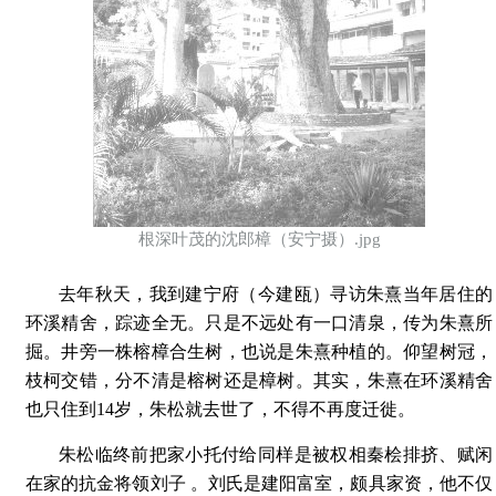
根深叶茂的沈郎樟（安宁摄）.jpg
去年秋天，我到建宁府（今建瓯）寻访朱熹当年居住的
环溪精舍，踪迹全无。只是不远处有一口清泉，传为朱熹所
掘。井旁一株榕樟合生树，也说是朱熹种植的。仰望树冠，
枝柯交错，分不清是榕树还是樟树。其实，朱熹在环溪精舍
也只住到14岁，朱松就去世了，不得不再度迁徙。
朱松临终前把家小托付给同样是被权相秦桧排挤、赋闲
在家的抗金将领刘子 。刘氏是建阳富室，颇具家资，他不仅