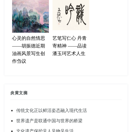
心灵的自然情思
艺笔写仁心 丹青
——胡振德近期
寄精神 ——品读
油画风景写生创
潘玉珂艺术人生
作刍议
炎黄文摘
传统文化正以鲜活姿态融入现代生活
世界遗产是联通中国与世界的桥梁
文化遗产保护见人见物见生活