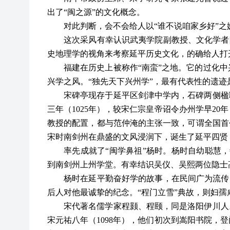
出了
“闽之源”的文化概念。
对此判断，会不会给人以
“谁不说咱家乡好”之
这次采风有幸认识武夷学院副教授、文化学者
史地理学的视角来考察延平历史文化，的确给人打
福建在历史上被称作
“南蛮”之地。它的过化
兴学之风。“独先天下兴州学”，最有代表性的遗迹
宋碑亭现存于延平区剑津中学内，石碑两侧楹
三年（1025年），较宋仁宗皇帝诏令办州学早2
教授的配置，都与范仲淹的主张一致，可谓全国首
宋时南剑州在鼎盛的文风浸润下，诞生了延平四贤
率先成就了
“闽学鼻祖”杨时。杨时自幼聪慧
到南剑州上州学堂。有幸结识吴仪、吴熙两位隐士
杨时在延平勤奋好学的故事，在民间广为流传
后人对他最诚挚的纪念。“程门立雪”典故，则妇孺
宋代著名儒学家程颢、程颐，同是洛阳伊川人
宋元祐八年（1098年），他们初次到嵩阳书院，