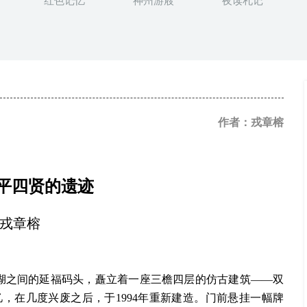
红色记忆
神州游屐
夜读札记
作者：戎章榕
平四贤的遗迹
戎章榕
湖之间的延福码头，矗立着一座三檐四层的仿古建筑——双
，在几度兴废之后，于1994年重新建造。门前悬挂一幅牌