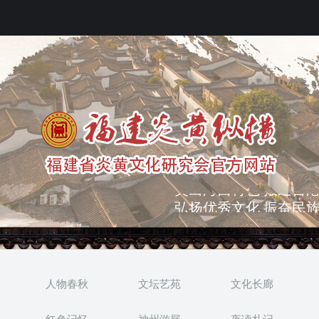
弘扬优秀文化 振奋民族
突出海西特色 报道台港
人物春秋
文坛艺苑
文化长廊