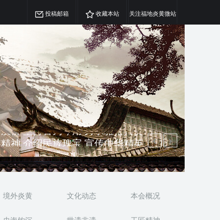
投稿邮箱
收藏本站
关注福地炎黄微站
精神 介绍民族瑰宝 宣传中华精英
澳侨 坚持古为今用 力求雅俗共赏
境外炎黄
文化动态
本会概况