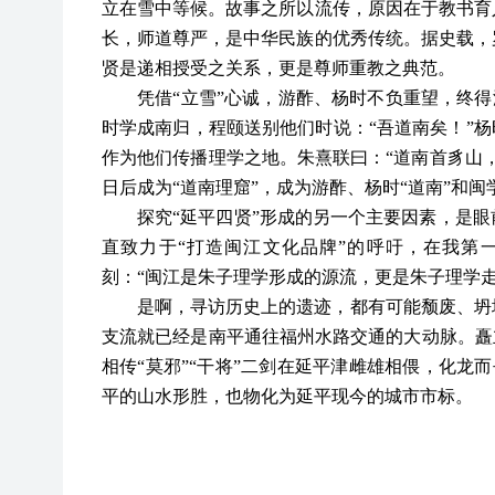
立在雪中等候。故事之所以流传，原因在于教书育
长，师道尊严，是中华民族的优秀传统。据史载，
贤是递相授受之关系，更是尊师重教之典范。
凭借
“立雪”心诚，游酢、杨时不负重望，终得
时学成南归，程颐送别他们时说：“吾道南矣！”杨
作为他们传播理学之地。朱熹联曰：“道南首豸山
日后成为“道南理窟”，成为游酢、杨时“道南”和
探究
“延平四贤”形成的另一个主要因素，是
直致力于“打造闽江文化品牌”的呼吁，在我第
刻：“闽江是朱子理学形成的源流，更是朱子理学
是啊，寻访历史上的遗迹，都有可能颓废、坍
支流就已经是南平通往福州水路交通的大动脉。矗
相传“莫邪”“干将”二剑在延平津雌雄相偎，化龙而
平的山水形胜，也物化为延平现今的城市市标。