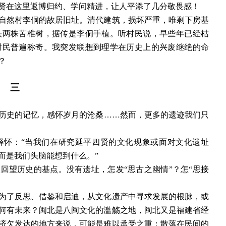
贤在这里返博归约、学问精进，让人平添了几分敬畏感！
自然村李侗的故居旧址。清代建筑，损坏严重，唯剩下房基
头两株苦椎树，据传是李侗手植。听村民说，早些年已经枯
村民普遍称奇。我突发联想到理学在历史上的兴废继绝的命
？
三
历史的记忆，感怀岁月的沧桑
……然而，更多的遗迹我们只
释怀：
“当我们在研究延平四贤的文化现象或面对文化遗址
而是我们头脑能想到什么。”
人回望历史的基点。没有遗址，怎发
“思古之幽情”？怎“思接
为了反思、借鉴和启迪，从文化遗产中寻求发展的根脉，或
何有未来？闽北是八闽文化的滥觞之地，闽北又是福建省经
济欠发达的地方来说，可能是难以承受之重；散落在民间的