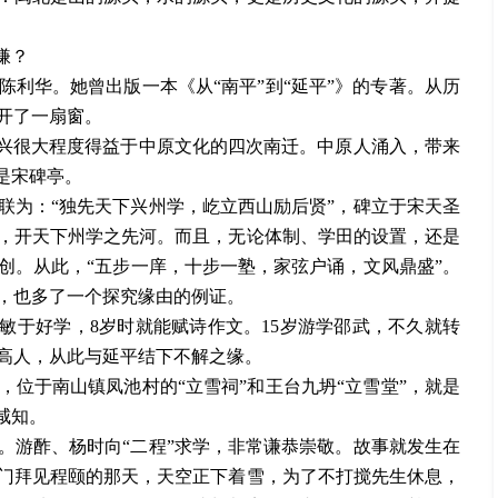
嫌？
陈利华。她曾出版一本《从
“南平”到“延平”》的专著。从历
开了一扇窗。
中兴很大程度得益于中原文化的四次南迁。中原人涌入，带来
是宋碑亭。
联为：
“独先天下兴州学，屹立西山励后贤”，碑立于宋天圣
0年，开天下州学之先河。而且，无论体制、学田的设置，还是
创。从此，“五步一庠，十步一塾，家弦户诵，文风鼎盛”。
，也多了一个探究缘由的例证。
，敏于好学，8岁时就能赋诗作文。15岁游学邵武，不久就转
高人，从此与延平结下不解之缘。
，位于南山镇凤池村的
“立雪祠”和王台九坍“立雪堂”，就是
咸知。
。游酢、杨时向
“二程”求学，非常谦恭崇敬。故事就发生在
登门拜见程颐的那天，天空正下着雪，为了不打搅先生休息，