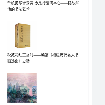
千帆扬尽皆云雾 赤足行荒问本心——陈锐和
他的书法艺术
秋苑花红正当时——编纂《福建历代名人书
画选集》史话