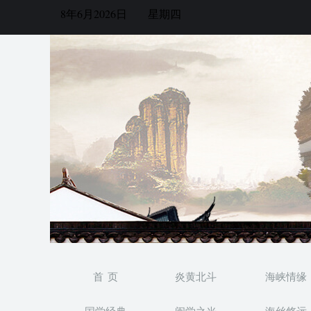
8年6月2026日
星期四
首 页
炎黄北斗
海峡情缘