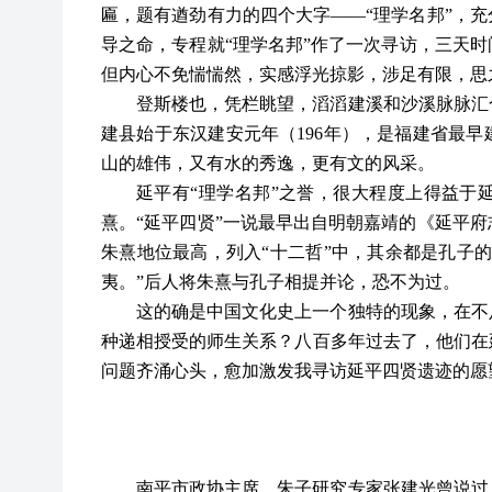
匾，题有遒劲有力的四个大字——“理学名邦”，充分
导之命，专程就“理学名邦”作了一次寻访，三天
但内心不免惴惴然，实感浮光掠影，涉足有限，思
登斯楼也，凭栏眺望，滔滔建溪和沙溪脉脉汇
建县始于东汉建安元年（
196年），是福建省最
山的雄伟，又有水的秀逸，更有文的风采。
延平有
“理学名邦”之誉，很大程度上得益于
熹。“延平四贤”一说最早出自明朝嘉靖的《延平
朱熹地位最高，列入“十二哲”中，其余都是孔子
夷。”后人将朱熹与孔子相提并论，恐不为过。
这的确是中国文化史上一个独特的现象，在不
种递相授受的师生关系？八百多年过去了，他们在
问题齐涌心头，愈加激发我寻访延平四贤遗迹的愿
南平市政协主席、朱子研究专家张建光曾说过