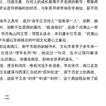
人，功德无量，任何人的成长都离不开老师的教导；尊敬师
罗从彦拜师杨时的经历，与朱熹拜师李侗非常相似。延平四
洛学之真传，成为“洛学正宗传人”“道南第一人”。游酢、杨
时、游酢不负恩师的重托，“载道南归”，选择了武夷山一带
，学共龟山同立雪；理窟从洛水，本归濂水引导源。”武夷山
闽学兴盛以至南移后的中国文化重心之象征。
眼前这条闽江。南平市政协副秘书长、文化学者李子多年来一
一次造访“理学名邦”时，他说过一句话，迄今让我印象深
走出武夷山、传播东南亚、影响全世界的源头。”
塌、湮没和消弭，惟有河流不舍昼夜。早在宋代，闽江及其
立在建溪与西溪汇合处的
“双剑化龙”，源于历史上的典故。
去，故延平又名“剑津”“剑浦”“剑州”。这个典故既反映了延
二