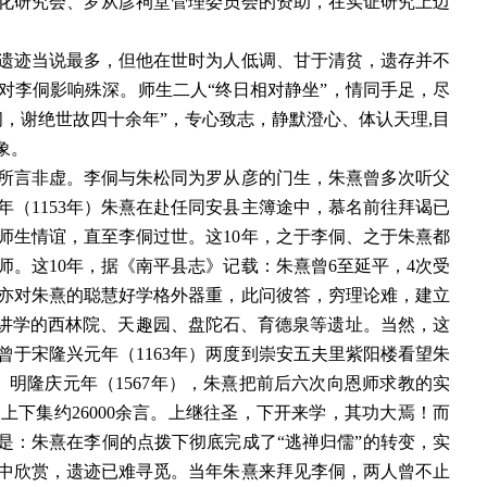
化研究会、罗从彦祠堂管理委员会的资助，在实证研究上迈
遗迹当说最多，但他在世时为人低调、甘于清贫，遗存并不
对李侗影响殊深。师生二人“终日相对静坐”，情同手足，尽
，谢绝世故四十余年”，专心致志，静默澄心、体认天理,目
象。
所言非虚。李侗与朱松同为罗从彦的门生，朱熹曾多次听父
年（
1153年）朱熹在赴任同安县主簿途中，慕名前往拜谒已
的师生情谊，直至李侗过世。这10年，之于李侗、之于朱熹都
。这10年，据《南平县志》记载：朱熹曾6至延平，4次受
亦对朱熹的聪慧好学格外器重，此问彼答，穷理论难，建立
朱熹讲学的西林院、天趣园、盘陀石、育德泉等遗址。当然，这
于宋隆兴元年（1163年）两度到崇安五夫里紫阳楼看望朱
明隆庆元年（1567年），朱熹把前后六次向恩师求教的实
下集约26000余言。上继往圣，下开来学，其功大焉！而
是：朱熹在李侗的点拨下彻底完成了“逃禅归儒”的转变，实
中欣赏，遗迹已难寻觅。当年朱熹来拜见李侗，两人曾不止