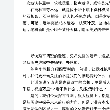
一次造访林重寺，求教授道，指点迷津。或许是先
在离林重寺不远，就是位于炉下镇下岚村樟岚
的石板条、石马槽等，给人以苍凉之感。倒是村
萎，可是，近年突然枯木逢春，枝繁叶茂。当地
运，老树新叶是否暗合某种天机，喻示美好的未来
寻访延平四贤的遗迹，凭吊先哲的遗产，追思
能从历史典籍中去徜徉、去感知。
陈利华教授介绍四贤时的一句话，让我难以
时，我们更应当关注的不是我们的眼睛看到什么，
此话怎讲？遗迹是先贤遗世的念想，更是后
千载，视通万里”？看不到什么，又能想到什么？
是的，我们今天探古寻幽，很大程度上，都是
是从历史中探寻未来前行的方向。但是，没有本来
济欠发达的区域之一，厚重的文化遗产对于一个经