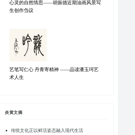
心灵的自然情思——胡振德近期油画风景写
生创作刍议
艺笔写仁心 丹青寄精神 ——品读潘玉珂艺
术人生
炎黄文摘
传统文化正以鲜活姿态融入现代生活