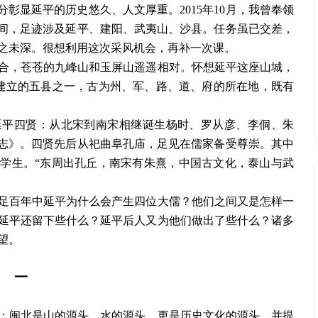
彰显延平的历史悠久、人文厚重。2015年10月，我曾奉领
时间，足迹涉及延平、建阳、武夷山、沙县。任务虽已交差，
之未深。很想利用这次采风机会，再补一次课。
合，苍苍的九峰山和玉屏山遥遥相对。怀想延平这座山城，
早建立的五县之一，古为州、军、路、道、府的所在地，既有
延平四贤：从北宋到南宋相继诞生杨时、罗从彦、李侗、朱
府志》。四贤先后从祀曲阜孔庙，足见在儒家备受尊崇。其中
的学生。“东周出孔丘，南宋有朱熹，中国古文化，泰山与武
足百年中延平为什么会产生四位大儒？他们之间又是怎样一
延平还留下些什么？延平后人又为他们做出了些什么？诸多
望。
一
：闽北是山的源头，水的源头，更是历史文化的源头，并提