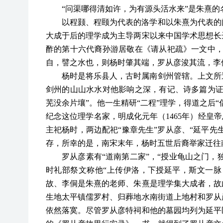
“问渠哪得清如许，为有源头活水来”是朱熹的
以程颢、程颐为代表的洛学和以朱熹为代表的
大成于后的理学成为主导两宋以来中国学术思想长
酢的第十六代裔孙游居敬在《请从祀疏》一文中
自，譬之水也，则杨时肇其端，罗从彦浚其流，李
杨时是将乐县人，古时属南剑州管辖。上文所
剑州的山山水水对他影响之深，有记、诗多篇为
芜没余片壤”。他一生精研“二程”理学，得道之后“
纪念这位理学名家，明成化元年（1465年）经皇
主祀杨时，两边配祀“豫章先生”罗从彦、“延平先
存，所幸的是，南宋末年，杨时五世后裔举家迁往
罗从彦素有
“道南第二家”，“授业龟山之门，
时礼部祭文称他“上传伊洛，下授延平，斯文一脉
故、李侗是朱熹的老师、朱熹是理学集大成者，故
生地太平镇儒罗村、归葬地水南街道上地村和罗从
依然落寞。尽管罗从彦特祠和他的墓园均列为延平