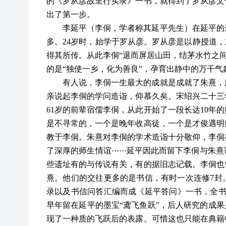
的《罗从彦故里行实录》一书，就得到了罗从彦文
出了第一步。
李延平（李侗，学者称其延平先生）在延平的
多。
24岁时，始学于罗从彦。罗从彦是以静授道，
得其所传。从此李侗“退而屏居山田，结茅水竹之间
的是“独使一乡，化为善良”，孕育出静中的万千气
有人说，李侗一生最大的成就是成就了朱熹，
亲说起李侗的学问造诣，仰慕久矣。宋绍兴二十三
61岁的前辈宿儒李侗，从此开始了一段长达10年
是不寻常的，一个是晚年收高徒，一个是才俊遇明师
教于李侗。朱熹对李侗的学术造诣十分敬仰，李侗
了深厚的师生情谊······延平因此而留下李侗与
些遗址有的与传说有关，有的据旧志记载。李侗也曾
熹。他们的交往更多的是书信，有时一次连修7封。
录以及书信问答汇编而成《延平答问》一书，全书上
早年留在延平的墨宝“鸢飞鱼跃”，后人研究的成果
现了一种质的飞跃后的表露。可惜这也只能在典籍