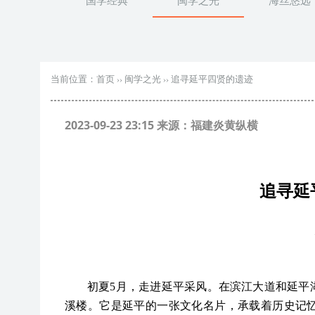
国学经典
闽学之光
海丝悠远
当前位置：
首页
››
闽学之光
››
追寻延平四贤的遗迹
2023-09-23 23:15 来源：福建炎黄纵横
追寻延
初夏
5月，走进延平采风。在滨江大道和延平
溪楼。它是延平的一张文化名片，承载着历史记忆