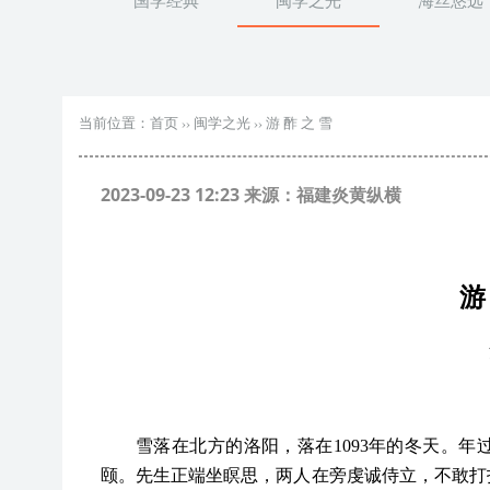
国学经典
闽学之光
海丝悠远
当前位置：
首页
››
闽学之光
››
游 酢 之 雪
2023-09-23 12:23 来源：福建炎黄纵横
游
雪落在北方的洛阳，落在
1093年的冬天。
颐。先生正端坐瞑思，两人在旁虔诚侍立，不敢打