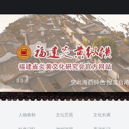
弘扬优秀文化 振奋民族
突出海西特色 报道台港
人物春秋
文坛艺苑
文化长廊