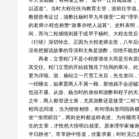
年天资聪颖，有神童之称，
“读书一过目辄成诵”
以适道”。当时大程任扶沟教育主管，游前往学道
教授曾考证过，游酢比杨时早九年接受“二程”理学
的老师小程也称赞“政事亦绝人远甚”。史料表明
间，而与二程感情则甚于或早于杨时。大程去世后
《行状》深切悼念。正因为大程老师去世，八年后
没有把握说故事的导演和主角是游酢，但绝不能忽
再者，立雪程门不是小程摆谱坐大而是另有原
其交往。程门立雪的开始就预兆了结局的寒冷。此
更为详细。游、杨站立一尺雪工夫后，先生发问，
一经睡去，如果置两人不屑一顾，那他就不会还嘘
也说不通。从游、杨当时的身份和游酢和程子的关
之年，两人都登进士第，尤其游酢还是接受“二程
程同志同道，当为惺惺相惜，有何理由形同陌路横
坐”“坐而瞑目”，两则史料都这样表述。为何睡
生的文章，才恍然大悟明白就里。原来理学家修身
半日静坐”。常常静中悟道，伏案求索；时时克己