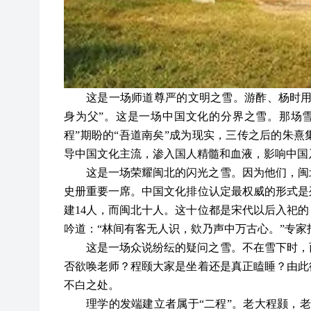
这是一场师道尊严的文明之雪。游酢、杨时
身为父”。这是一场中国文化的分界之雪。那场
程”期盼的“吾道南矣”成为现实，三传之后的朱
导中国文化主流，渗入国人精髓和血液，影响中国
这是一场荣耀闽北的闪光之雪。因为他们，闽
史册重要一席。中国文化排位认定最权威的形式是
建
14人，而闽北十人。这十位都是宋代以后入祀
吟道：“林间有客无人识，欸乃声中万古心。”专
这是一场众说纷纭的疑问之雪。不在雪下时，
否欲唤老师？程颐大家是坐着还是真正瞌睡？由此
不白之处。
理学的发端建立者属于
“二程”。老大程颢，