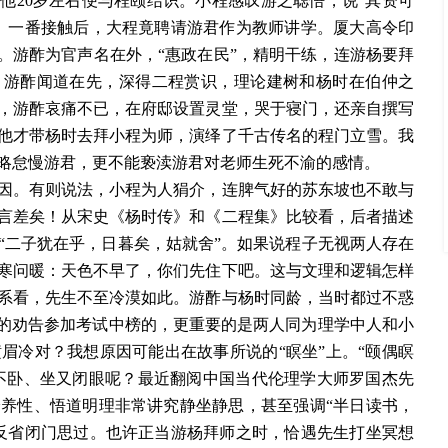
。他20岁左右便与程颐结识。小程感叹游之聪悟，说“其资可
。一番接触后，大程竟聘请游君作为教师讲学。厦大高令印
。游酢为官声名在外，“惠政在民”，精明干练，连游杨要拜
，游酢闻道在先，深得二程赏识，理论建树和杨时在伯仲之
，游酢哀痛不已，在府邸设置灵堂，哭于寝门，还亲自撰写
他才带杨时去拜小程为师，演绎了千古传名的程门立雪。我
略怠慢游君，更不能亵渎游君对老师生死不渝的感情。
因。有则说法，小程为人狷介，连脾气好的苏东坡也不敢与
言差矣！从宋史《杨时传》和《二程集》比较看，后者描述
“二子犹在乎，日暮矣，姑就舍”。如果说程子无视两人存在
寒问暖：天色不早了，你们先住下吧。这与文理和逻辑怎样
系看，先生不至冷漠如此。游酢与杨时同龄，当时都过不惑
”的劝告参加考试中榜的，更重要的是两人同为理学中人和小
眉冷对？我想原因可能出在故事所说的“瞑坐”上。“颐偶瞑
而不卧、坐又闭眼呢？最近翻阅中国当代伦理学大师罗国杰先
养性、悟道明理非常讲究静坐静思，甚至强调“半日读书，
反省闭门思过。也许正当游杨拜师之时，恰遇先生打坐冥想