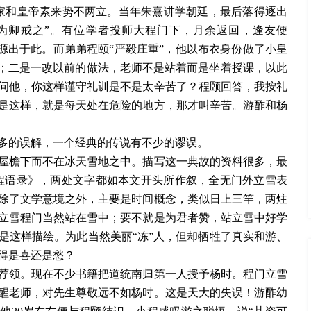
家和皇帝素来势不两立。当年朱熹讲学朝廷，最后落得逐出
为卿戒之”。有位学者投师大程门下，月余返回，逢友便
说源出于此。而弟弟程颐“严毅庄重”，他以布衣身份做了小皇
”；二是一改以前的做法，老师不是站着而是坐着授课，以此
问他，你这样谨守礼训是不是太辛苦了？程颐回答，我按礼
是这样，就是每天处在危险的地方，那才叫辛苦。游酢和杨
多的误解，一个经典的传说有不少的谬误。
屋檐下而不在冰天雪地之中。描写这一典故的资料很多，最
程语录》，两处文字都如本文开头所作叙，全无门外立雪表
除了文学意境之外，主要是时间概念，类似日上三竿，两炷
立雪程门当然站在雪中；要不就是为君者赞，站立雪中好学
是这样描绘。为此当然美丽“冻”人，但却牺牲了真实和游、
得是喜还是愁？
荐领。现在不少书籍把道统南归第一人授予杨时。程门立雪
醒老师，对先生尊敬远不如杨时。这是天大的失误！游酢幼