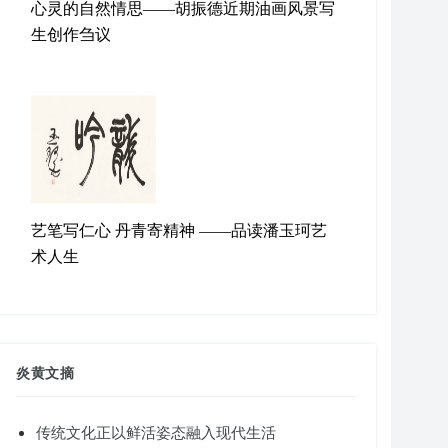
心灵的自然情思——胡振德近期油画风景写
生创作刍议
艺笔写仁心 丹青寄精神 ——品读潘玉珂艺
术人生
炎黄文摘
传统文化正以鲜活姿态融入现代生活