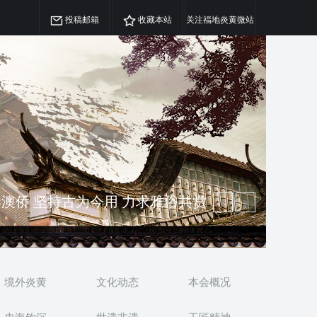
投稿邮箱
收藏本站
关注福地炎黄微站
精神 介绍民族瑰宝 宣传中华精英
澳侨 坚持古为今用 力求雅俗共赏
境外炎黄
文化动态
本会概况