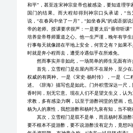
和平”，甚至连宋神宗皇帝也被感染，要知道理学
国门的结果。而大程却得到神宗口头承诺，“当
说，“在春风中坐了一月”，“如坐春风”的成语据
帝的老师。授课要求很严：一是要太后“垂帘听课
培养皇帝尊师重道之心。他一生严谨，晚年有学生
行事每天就像踏在平地上安全，何苦之有？如果不
时就是奔小程而去，遭受冷遇似乎在所难免。
然而事实并非如此，一场简单的师生见面有许
首先，立雪程门是在屋内而不在屋外，至少在
权威的有两种。一是《宋史
·杨时传》，一是《二
述。《辞海》描写也是如此。门外积雪深达一尺，
香时间，别无它意。现在人们不是望文生义，认为
求教，多有感染力啊，以至于游酢祠堂的壁画，也
杨为人的禀性，我想游酢和杨时九泉有知，当不晓
其次，立雪程门是双不是单，而且杨时系游酢
要不根本不提游酢，要不说游酢没有定力，竟想叫