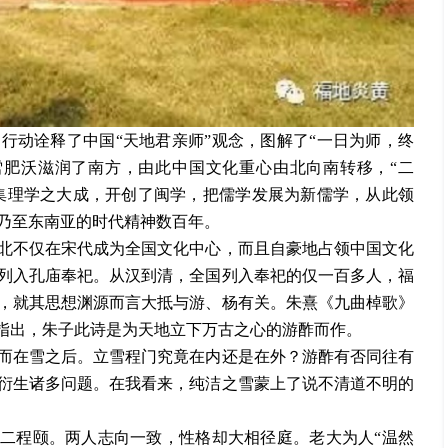
用行动诠释了中国
“天地君亲师”观念，图解了“一日为师，终
雪肥沃滋润了南方，由此中国文化重心由北向南转移，“二
熹集理学之大成，开创了闽学，把儒学发展为新儒学，从此领
乃至东南亚的时代精神数百年。
北不仅在宋代成为全国文化中心，而且自豪地占领中国文化
列入孔庙奉祀。从汉到清，全国列入奉祀的仅一百多人，福
的，就其思想渊源而言大抵与游、杨有关。朱熹《九曲棹歌》
家指出，朱子此诗是为天地立下万古之心的游酢而作。
而在雪之后。立雪程门究竟在内还是在外？游酢有否同往有
衍生诸多问题。在我看来，纯洁之雪蒙上了说不清道不明的
老二程颐。两人志向一致，性格却大相径庭。老大为人“温然