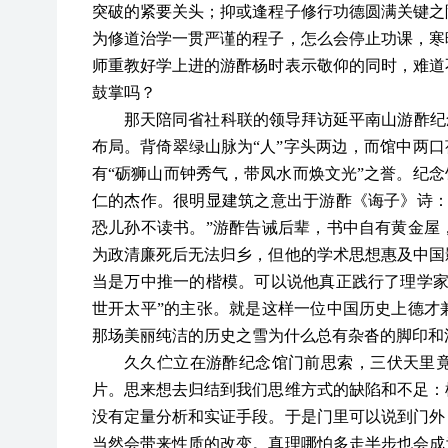
突破的紧要关头；抑或逢程子修行功德圆满关键之
为修道治学一贯严谨的程子，怎么会停止功课，寒
师重教好学上进的游酢杨时表示敬仰的同时，难道
鼓掌吗？
那天陪同省社科联的领导拜访延平南山游酢纪
布局。背倚翠绿山脉为“人”字头两边，而馆中两口
有“砺狮山而钟秀气，带凤水而焕文光”之誉。纪念
仁的杰作。很明显建筑之意出于游酢《诲子》诗：
恐儿孙不读书。”游酢告诫后辈，书中自有黄金屋
为政清廉死后无法归乡，但他的学术思想惠及中国
当是万中推一的楷模。可以说他真正践行了理学家
世开太平”的主张。就是这样一位中国历史上德才
那场美丽纯洁的历史之雪为什么总有杂沓的脚印和
久久伫立在游酢纪念馆门前思索，三伏天里
片。思来想去归结到我们思维方式的缺陷和不足：
没有定量分析和实证手段。于是门里可以说到门外
当然会带来性质的改变。真理哪怕多走半步也会成