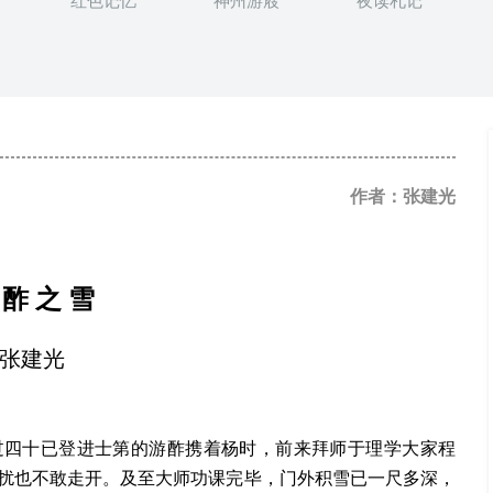
红色记忆
神州游屐
夜读札记
作者：张建光
酢
之
雪
张建光
年过四十已登进士第的游酢携着杨时，前来拜师于理学大家程
扰也不敢走开。及至大师功课完毕，门外积雪已一尺多深，