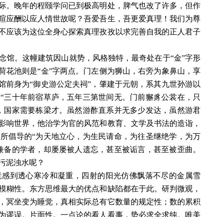
际。晚年的程颐学问已到极高明处，脾气也改了许多，但作
暄应酬以应人情世故呢？吾爱吾生，吾更爱真理！我们为尊
不应该为这位全身心探索真理孜孜以求完善自我的正人君子
念馆。这幢建筑因山就势，风格独特，最奇处在于
“金”字形
荷花池则是“金”字两点。门左侧为狮山，右旁为象鼻山，享
馆前身为“御史游公定夫祠”，肇建于元朝，系其九世孙游以
“三十年前宿草庐，五年三第世间无。门前獬豸公裳在，只
，国家需要栋梁才。虽然游酢直系并无多少发达，虽然游君
影响世界，他治学为官的风范和教育、文学及书法的造诣，
所倡导的“为天地立心，为生民请命，为往圣继绝学，为万
兼备的学者，却屡屡被人遗忘，甚至被诟言，甚至被歪曲。
污泥浊水呢？
竟感到透心寒冷和凝重，四射的阳光仿佛飘落不尽的金属雪
模糊性。东方思维最大的优点和缺陷都在于此。研判微观，
，冥坐变为睡觉，真相实际总有它数量的规定性；数的累积
为谬误。片面性。一点论的看人看事，势必求全求纯。唯美