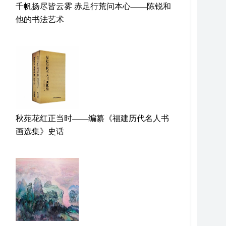
千帆扬尽皆云雾 赤足行荒问本心——陈锐和
他的书法艺术
秋苑花红正当时——编纂《福建历代名人书
画选集》史话