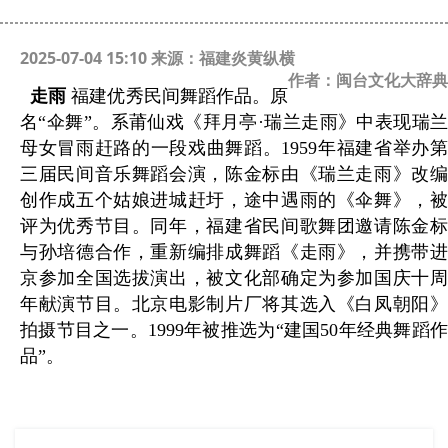
2025-07-04 15:10 来源：福建炎黄纵横
作者：闽台文化大辞典
走雨
福建优秀民间舞蹈作品。原
名“伞舞”。系莆仙戏《拜月亭·瑞兰走雨》中表现瑞兰
母女冒雨赶路的一段戏曲舞蹈。
1959
年福建省举办
三届民间音乐舞蹈会演，陈金标由《瑞兰走雨》改编
创作成五个姑娘进城赶圩，途中遇雨的《伞舞》，被
评为优秀节目。同年，福建省民间歌舞团邀请陈金标
与孙培德合作，重新编排成舞蹈《走雨》，并携带进
京参加全国选拔演出，被文化部确定为参加国庆十周
年献演节目。北京电影制片厂将其选入《白凤朝阳》
拍摄节目之一。
1999
年被推选为“建国
50
年经典舞蹈
品”。