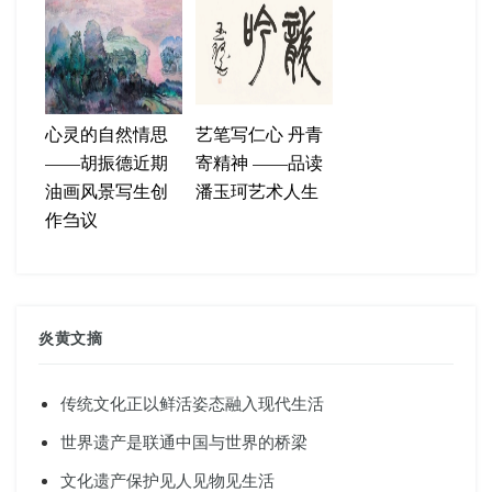
心灵的自然情思
艺笔写仁心 丹青
——胡振德近期
寄精神 ——品读
油画风景写生创
潘玉珂艺术人生
作刍议
炎黄文摘
传统文化正以鲜活姿态融入现代生活
世界遗产是联通中国与世界的桥梁
文化遗产保护见人见物见生活