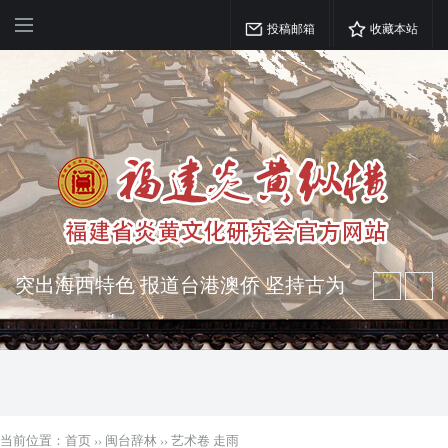
投稿邮箱
收藏本站
突出海西特色 报道台港澳侨 坚持古为
今用 力求雅俗共赏
弘扬优秀文化 振奋民族精神 介绍民族
瑰宝 宣传中华精英
当前位置：
首页
››
闽台辞林
››
艺术卷 走雨