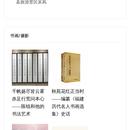
县旅游景区采风
书画
/
摄影
千帆扬尽皆云雾
秋苑花红正当时
赤足行荒问本心
——编纂《福建
——陈锐和他的
历代名人书画选
书法艺术
集》史话