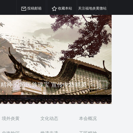
投稿邮箱
收藏本站
关注福地炎黄微站
精神 介绍民族瑰宝 宣传中华精英
澳侨 坚持古为今用 力求雅俗共赏
境外炎黄
文化动态
本会概况