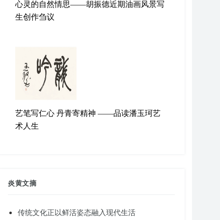
心灵的自然情思——胡振德近期油画风景写
生创作刍议
艺笔写仁心 丹青寄精神 ——品读潘玉珂艺
术人生
炎黄文摘
传统文化正以鲜活姿态融入现代生活