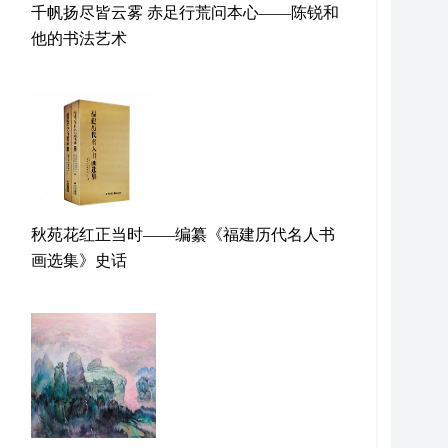
千帆扬尽皆云雾 赤足行荒问本心——陈锐和
他的书法艺术
秋苑花红正当时——编纂《福建历代名人书
画选集》史话