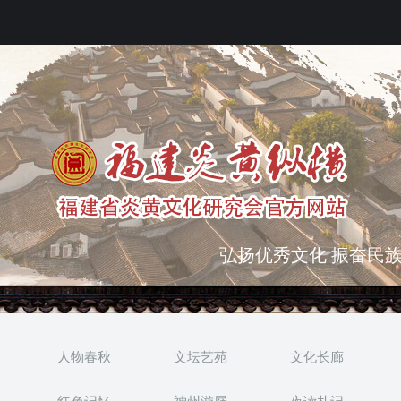
弘扬优秀文化 振奋民族
突出海西特色 报道台港
人物春秋
文坛艺苑
文化长廊