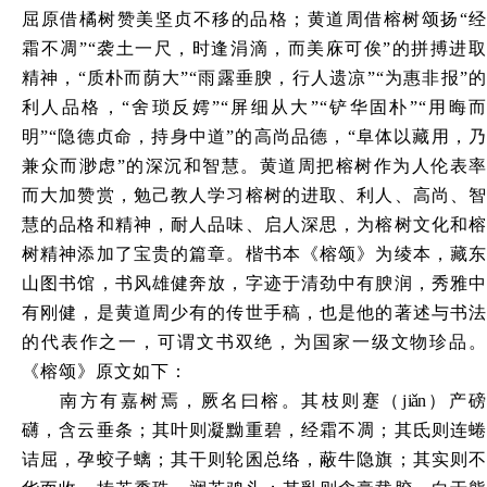
屈原借橘树赞美坚贞不移的品格；黄道周借榕树颂扬
“经
霜不凋”“袭土一尺，时逢涓滴，而美庥可俟”的拼搏进取
精神，“质朴而荫大”“雨露垂腴，行人遗凉”“为惠非报”的
利人品格，“舍琐反嫮”“屏细从大”“铲华固朴”“用晦而
明”“隐德贞命，持身中道”的高尚品德，“阜体以藏用，乃
兼众而渺虑”的深沉和智慧。黄道周把榕树作为人伦表率
而大加赞赏，勉己教人学习榕树的进取、利人、高尚、智
慧的品格和精神，耐人品味、启人深思，为榕树文化和榕
树精神添加了宝贵的篇章。楷书本《榕颂》为绫本，藏东
山图书馆，书风雄健奔放，字迹于清劲中有腴润，秀雅中
有刚健，是黄道周少有的传世手稿，也是他的著述与书法
的代表作之一，可谓文书双绝，为国家一级文物珍品。
《榕颂》原文如下：
南方有嘉树焉，厥名曰榕。其枝则蹇（
j
iǎ
n）产磅
礴，含云垂条；其叶则凝黝重碧，经霜不凋；其氐则连蜷
诘屈，孕蛟子螭；其干则轮囷总络，蔽牛隐旗；其实则不