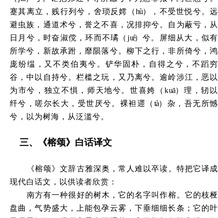
蹇其离立，贱行列兮，舍琐反嫮（
hù
），不受世悦兮。远
避虫族，通道术兮，誉之不喜，况排抑兮。自为蔽亏，从
日月兮，时奋淑傥，环而不璚（
j
ué
）兮。屏细从大，似有
所学兮，新故承跗，靡陨落兮。柳下之行，非所倚兮，鸿
庞纷缊，又不类伯夷兮。铲华固朴，自得之兮，不蹈穷
谷，中以自持兮。栏槛之玩，又乃离兮。逾岭涉江，恶以
为市兮，独立不惧，师天地兮。世喜姱（
k
uā
）理，轫
纤兮，嗟尔长大，受世厌兮。裸袒遝（
tà
）杂，吾无所
兮，以为树海，从泛滥兮。
三
、
《榕颂》白话译文
《榕颂》文辞古雅深奥，常人难以卒读。特把它译成
现代白话文，以供读者欣赏：
南方有一种很好的树木，它的名字叫作榕。它的枝桠
盘曲，气势盛大，上能包孕云雾，下垂细细长条；它的叶