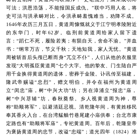
可法；洪恩浩荡，不能报国反成仇。”联中巧用人名，将
史可法与洪承畴对比，令洪承畴羞愧难当，劝降不成。
1646年农历三月五日，黄道周慷慨就义于江宁明孝陵附近
的东华门，时年62岁。临刑前黄道周给家人留下遗
言：“蹈仁不死，履险若夷；有陨自天，舍命不渝。”并血
书：“纲常万古，节义千秋；天地知我，家人无忧。”黄道
周被斩首后头颅已断而身“兀立不仆”，人们从他的衣服里
发现“大明孤臣黄道周”七个大字。他的挚友、门生陆自严
用千金换得黄道周的遗体，密葬于金陵。讣讯传至福建，
隆武帝赐谥“忠烈”，赠文明伯，并令在福州为黄道周
立“闵忠”庙，树“中兴大功”坊；另在漳浦立“报忠”庙，
树“中兴荩辅”坊，春秋奠祭。乡人视黄道周为神，尊
称“助顺将军”，以避清廷忌视。清乾隆年间，有黄姓移民
奉其香火入台，在台湾艋舳竹巷尾建小庙供奉；台北市康
定路也有“助顺将军庙”，专祀黄道周。百年后，乾隆皇帝
为褒扬黄道周的忠节，改谥“忠端”；道光四年（1824）准