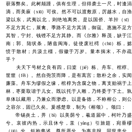
获落弊矣。此树颠踵，俱有生理，但得袭土一尺，时逢涓
滴，而美庥（x
iū
）可俟。然不可以渡敷原，厉越水，自渔
梁以东，武夷以北，则绝地离类。是以国侨、羊肸（
xī
不足方其仁，展禽、季路不足方其清，御寇、惠施不足方
其智，宁封、钱铿不足方其静。而《尔雅》释茂，缺于江
南；郭、陆状条，陋兹闽海。徒使废社樗（
c
hū
）栎，
愤于散材；共汲土橿，假徽于万岁。量本揣末，不亦疏
乎？
夫天下号材之良有四，曰楶（
j
ié
）栋、舟车、棺椁
筐篚（
f
ě
i）。然自尧茨而降，是有蒿宫；散朴之余，实闻
廉藻。舟车为缪假之缘，棺椁为含腐之物，离支贻祸于上
林，枣栗取谐于儿女。既以托于人雕，乃终委于下土。孰
阜体以藏用，乃兼众而渺虑。以是备德，不称榕公，则公
之容尔，固已久矣。爰感楚章，制为《榕颂》。颂曰：
帝锡炎土，畀（
bì
）以美荫兮，羲道届中，柯叶乃
兮。哀彼内热，示且休兮，羕（
yà
ng）引旅筵，宛垂
（j
iū
）兮。钜抱弗述，尊所愿兮，为惠非报，同世患兮