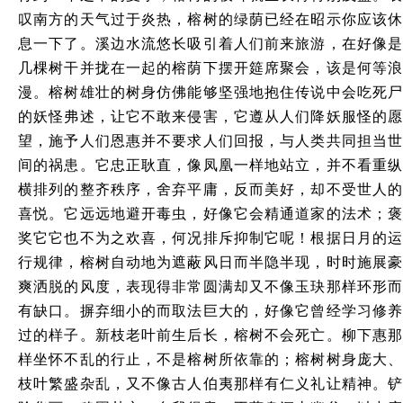
叹南方的天气过于炎热，榕树的绿荫已经在昭示你应该休
息一下了。溪边水流悠长吸引着人们前来旅游，在好像是
几棵树干并拢在一起的榕荫下摆开筵席聚会，该是何等浪
漫。榕树雄壮的树身仿佛能够坚强地抱住传说中会吃死尸
的妖怪弗述，让它不敢来侵害，它遵从人们降妖服怪的愿
望，施予人们恩惠并不要求人们回报，与人类共同担当世
间的祸患。它忠正耿直，像凤凰一样地站立，并不看重纵
横排列的整齐秩序，舍弃平庸，反而美好，却不受世人的
喜悦。它远远地避开毒虫，好像它会精通道家的法术；褒
奖它它也不为之欢喜，何况排斥抑制它呢！根据日月的运
行规律，榕树自动地为遮蔽风日而半隐半现，时时施展豪
爽洒脱的风度，表现得非常圆满却又不像玉玦那样环形而
有缺口。摒弃细小的而取法巨大的，好像它曾经学习修养
过的样子。新枝老叶前生后长，榕树不会死亡。柳下惠那
样坐怀不乱的行止，不是榕树所依靠的；榕树树身庞大、
枝叶繁盛杂乱，又不像古人伯夷那样有仁义礼让精神。铲