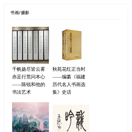
书画
/
摄影
千帆扬尽皆云雾
秋苑花红正当时
赤足行荒问本心
——编纂《福建
——陈锐和他的
历代名人书画选
书法艺术
集》史话