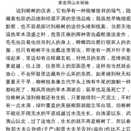
黄道周山水画轴
说到榕树的仪表，它包孕有一种能够致祥的瑞气，隐
藏着包容的品德和经霜不凋的坚强品格；我虽然早晚细观
默察，也不容易探讨到榕树的这些头绪和线索。当那天地
温热草木茂盛之时，危害庄稼的两种害虫蟊螟接连发作，
毛毛虫沿着虫丝吊到人的身上，蟑螂四出爬行咬坏人的衣
服，但只有榕树不生虫蠡这类害虫，即使有一两片叶子卷
缩起来，里边却有点暗藏玄机，对绝丑的东西，思维倒是
要超越，往上游、往形而上的层面思考，这样你当然就会
放心，不会怀疑里边藏有什么坏的东西。如果碰到秋天枯
萎夏天干旱，柳树枝条像古代竿头上饰有牛尾的旗帜一样
都枯死了，顺风而倒的草木凋谢后，荻草也花落死亡了，
但榕树从顶到根都还有生机，只要能得到一尺泥土，不时
有一点水滴，绿叶覆盖的美丽榕荫就能立等出现。但榕树
不能在开阔无水的平原或越过水流生长。自渔梁以东、武
夷山以北，过了这地方，生长的就不再是榕树了。所以春
秋郑大夫公孙侨
(子产)和晋大夫羊舌肸(叔向)也比不上它