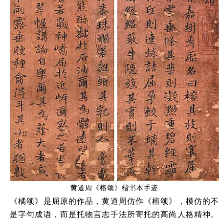
黄道周《榕颂》楷书本手迹
《橘颂》是屈原的作品，黄道周仿作《榕颂》，模仿的不
是字句成语，而是托物言志手法所寄托的高尚人格精神。