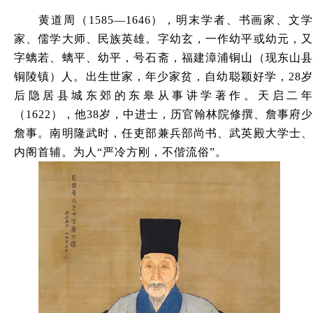
黄道周（
1585—1646），明末学者、书画家、文
家、儒学大师、民族英雄。字幼玄，一作幼平或幼元，又
字螭若、螭平、幼平，号石斋，福建漳浦铜山（现东山县
铜陵镇）人。出生世家，年少家贫，自幼聪颖好学，28岁
后隐居县城东郊的东皋从事讲学著作。天启二年
（1622），他38岁，中进士，历官翰林院修撰、詹事府少
詹事。南明隆武时，任吏部兼兵部尚书、武英殿大学士、
内阁首辅。为人“严冷方刚，不偕流俗”。