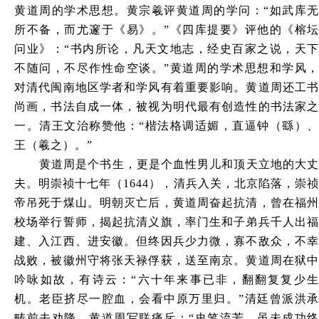
黄道周的学术思想。黄宗羲评黄道周的学问：“如武库无
所不备，而尤邃于《易》。”《四库提要》评他的《榕坛
问业》：“书内所论，凡天文地志，经史百家之说，天下
不随问，不尽作性命空谈。”黄道周的学术思想和学风，
对清代闽南地区学者和学风有着重要影响。黄道周还工书
尚画，书法自成一体，被视为明代最有创造性的书法家之
一。清王文治称赞他：“楷法格调适媚，直逼钟（繇）、
王（羲之）。”
黄道周是个书生，更是个血性男儿和顶天立地的大丈
夫。明崇祯十七年（
1644），清兵入关，北京陷落，崇
帝吊死于煤山。明朝灭亡后，黄道周奋起抗清，曾在福州
校场举行誓师，揭起抗清义旗，率门生和子弟兵千人出福
建、入江西、进安徽。但终因兵少力微，寡不敌众，不幸
战败，被徽州守将张天禄俘获，送至南京。黄道周在狱中
吟咏如故，有诗云：“六十年来事已非，翻翻复复少生
机。老臣挤尽一腔血，会看中原万里归。”清廷曾派洪承
畴前去劝降，黄道周写联痛斥：“史笔流芳，虽未成功终