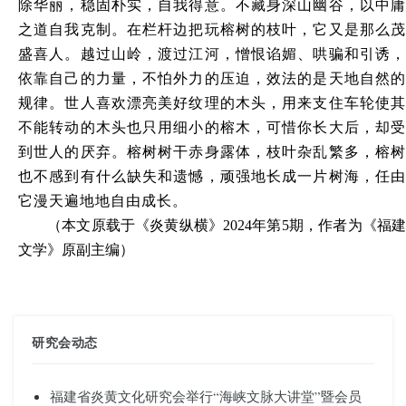
除华丽，稳固朴实，自我得意。不藏身深山幽谷，以中庸
之道自我克制。在栏杆边把玩榕树的枝叶，它又是那么茂
盛喜人。越过山岭，渡过江河，憎恨谄媚、哄骗和引诱，
依靠自己的力量，不怕外力的压迫，效法的是天地自然的
规律。世人喜欢漂亮美好纹理的木头，用来支住车轮使其
不能转动的木头也只用细小的榕木，可惜你长大后，却受
到世人的厌弃。榕树树干赤身露体，枝叶杂乱繁多，榕树
也不感到有什么缺失和遗憾，顽强地长成一片树海，任由
它漫天遍地地自由成长。
（
本文原载于《炎黄纵横》
2024年第5期，作者为《福
文学》原副主编
）
研究会动态
福建省炎黄文化研究会举行“海峡文脉大讲堂”暨会员