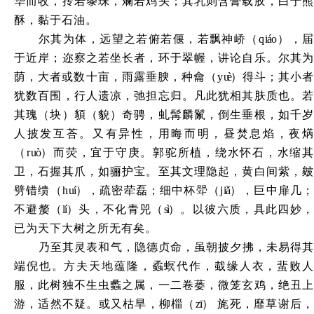
华而收，抟若黍珠，斓若鸡头；其乳则含膏载胶，白于熊
酥，黏于石油。
尔其为体，远望之若俯若偃，若飘神峤（
q
iá
o），
于近岸；迩察之若坐长者，环于翠幄，讲论自乐。尔其为
荫，大者或数十亩，雨露垂腴，种龠（y
uè
）得斗；其小
犹数百围，行人遗凉，弛担忘归。凡此犹相其肤质也。若
其瑰（块）䫉（貌）奇骋，虬髯麟鬣，倒生垂根，如千岁
人披发互荅。又有异性，用晦而明，昼焚息焰，夜焫
（
r
uò
）而荧，宜于守庚。郭驼所植，绕水怀石，水缩
卫，石握其爪，如骊护宝。至其文理隐起，黄白间紫，皴
劈错缋（
h
uí
），疏密荦磊；细中杯斝（
j
iǎ
），巨中扉几
不避嫠（
l
í
）头，不化青兕（
sì
）。以彼六质，具此四妙
已为天下大树之所无有矣。
乃至其灵表和气，隐德贞命，虽朝披夕拂，未易得其
端倪也。方夫天地蕴隆，蟊螟代作，蛓缘人衣，蜚败人
服，此树独不生虫蠡之属，一二卷蒌，微笼玄鸡，绝丑上
游，适然不疑。或又枯旱，柳椔（
zī
）
旄死，靡草谢后