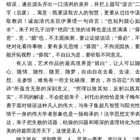
错误，遂在源头开出一口清冽的泉井，井拦上题写“汲古”二
字（后废），寓意：既要汲取古人的智慧，更要从过往中汲
取教训！诚如清代名臣伊秉绶一句诗言：“也知判牍心如
水”，朱子对孔子治学“绝四”主张的诠释也是法意满满：“毋
意”，意，“臆”也，不主观揣测，要让证据说话；“毋必”，不
绝对化看待事物，要有多元思维；“毋固”，不拘泥固执，要
能开拓视野；“毋我”，不自以为是，要听取不同意见。
有人说，艺术作品的最高境界是
“留白”，让人可以
心、随情、随性、随景、随梦，自由自在去看、去读、去
想、去参悟，难免有一些文化碰撞、磨合，亦当容忍“方塘
诗”所蕴含无形的深刻意义。“穷理以致其知，反躬以践其
实”，不同的解读，不会贬损朱子，衬托出的恰恰是朱子晚年
勇于面对错误这种凡人的伟大，与朱子集超凡智慧与阳光性
情于一身的伟大学者形象也是一脉相承的！法学思想文学表
达，朱子把失败的话题，枯燥的问题和艰深的道理转化为优
美的诗篇而流芳天下，这便是圣人！
物之所在，道则载焉，人，是第一要素，道以化人。
“