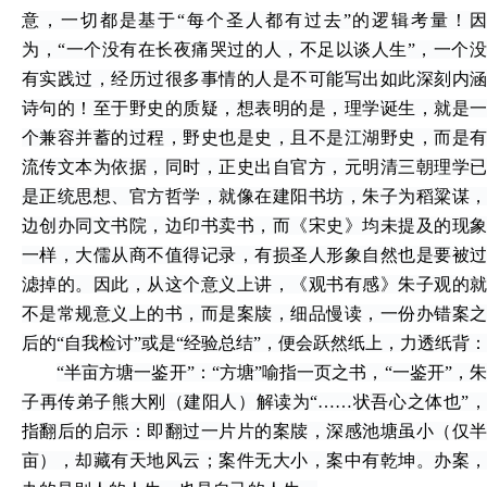
意，一切都是基于“每个圣人都有过去”的逻辑考量！因
为，“一个没有在长夜痛哭过的人，不足以谈人生”，一个没
有实践过，经历过很多事情的人是不可能写出如此深刻内涵
诗句的！至于野史的质疑，想表明的是，理学诞生，就是一
个兼容并蓄的过程，野史也是史，且不是江湖野史，而是有
流传文本为依据，同时，正史出自官方，元明清三朝理学已
是正统思想、官方哲学，就像在建阳书坊，朱子为稻粱谋，
边创办同文书院，边印书卖书，而《宋史》均未提及的现象
一样，大儒从商不值得记录，有损圣人形象自然也是要被过
滤掉的。因此，从这个意义上讲，《观书有感》朱子观的就
不是常规意义上的书，而是案牍，细品慢读，一份办错案之
后的“自我检讨”或是“经验总结”，便会跃然纸上，力透纸背：
“半亩方塘一鉴开”：“方塘”喻指一页之书，“一鉴开”，朱
子再传弟子熊大刚（建阳人）解读为“……状吾心之体也”，
指翻后的启示：即翻过一片片的案牍，深感池塘虽小（仅半
亩），却藏有天地风云；案件无大小，案中有乾坤。办案，