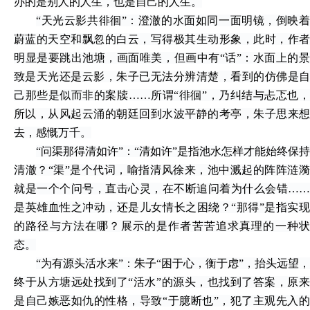
办的是别人的人生，也是自己的人生。
“天光云影共徘徊”：澄澈的水面如同一面明镜，倒映着
蔚蓝的天空和飘忽的白云，写得极其生动形象，此时，作者
明显是要跳出池塘，画面唯美，但画中有“话”：水面上的景
致是天光还是云影，朱子已无法分辨清楚，看到的仿佛是自
己那些是似而非的案牍……所谓“徘徊”，乃纠结与忐忑也，
所以，从风起云涌的朝廷回到水波平静的考亭，朱子思来想
去，感慨万千。
“问渠那得清如许”：“清如许”是指池水怎样才能始终保持
清澈？“渠”是个代词，喻指清风徐来，池中溅起的阵阵涟漪
就是一个个问号，直击心灵，在不断追问着为什么会错……
是英雄血性之冲动，还是儿女情长之困绕？“那得”是指实现
的路径与方法在哪？展示的是作者苦苦追求真理的一种状
态。
“为有源头活水来”：朱子“困于心，衡于虑”，抬头远望，
终于从方塘远处找到了“活水”的源头，也找到了答案，原来
是自己嫉恶如仇的性格，导致“于臆断也”，犯了主观先入的