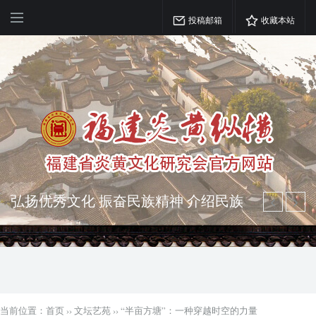
投稿邮箱
收藏本站
弘扬优秀文化 振奋民族精神 介绍民族
瑰宝 宣传中华精英
突出海西特色 报道台港澳侨 坚持古为
今用 力求雅俗共赏
当前位置：
首页
››
文坛艺苑
››
“半亩方塘”：一种穿越时空的力量