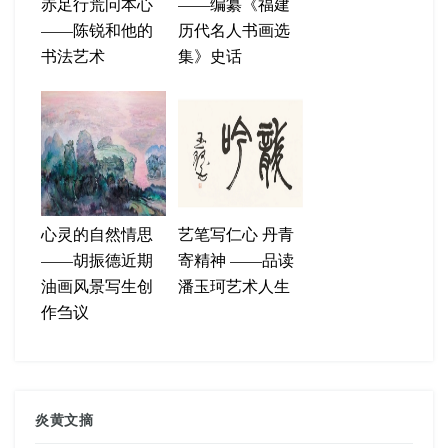
赤足行荒问本心
——编纂《福建
——陈锐和他的
历代名人书画选
书法艺术
集》史话
心灵的自然情思
艺笔写仁心 丹青
——胡振德近期
寄精神 ——品读
油画风景写生创
潘玉珂艺术人生
作刍议
炎黄文摘