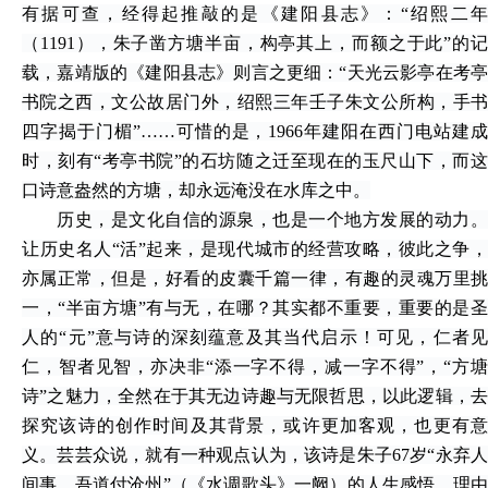
有据可查，经得起推敲的是《建阳县志》：“绍熙二年
（1191），朱子凿方塘半亩，构亭其上，而额之于此”的记
载，嘉靖版的《建阳县志》则言之更细：“天光云影亭在考亭
书院之西，文公故居门外，绍熙三年壬子朱文公所构，手书
四字揭于门楣”……可惜的是，1966年建阳在西门电站建成
时，刻有“考亭书院”的石坊随之迁至现在的玉尺山下，而这
口诗意盎然的方塘，却永远淹没在水库之中。
历史，是文化自信的源泉，也是一个地方发展的动力。
让历史名人
“活”起来，是现代城市的经营攻略，彼此之争
亦属正常，但是，好看的皮囊千篇一律，有趣的灵魂万里挑
一，“半亩方塘”有与无，在哪？其实都不重要，重要的是圣
人的“元”意与诗的深刻蕴意及其当代启示！可见，仁者见
仁，智者见智，亦决非“添一字不得，减一字不得”，“方塘
诗”之魅力，全然在于其无边诗趣与无限哲思，以此逻辑，去
探究该诗的创作时间及其背景，或许更加客观，也更有意
义。芸芸众说，就有一种观点认为，该诗是朱子67岁“永弃人
间事，吾道付沧州”（《水调歌头》一阙）的人生感悟，理由