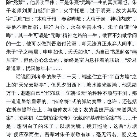
除“党禁”，他居功至伟；三是朱熹“元晦”一生的真实写照。朱
子老师刘屏山感到“熹”，火字托底，过于明亮，故为其取
字“元晦”曰：“木晦于根，春容晔敷；人晦于身，神明内腴”，
要他不断反躬，纯净内心，永葆至善本性。朱子自谦“仲
晦”，其一生可谓是“元晦”精神之路的一生，做官不如做学问
的一生，他可以做到吾道付沧洲，却无法真正永弃人间事。
朱子“子之燕居，申申如也，夭夭如也”，为自己书屋起名“燕
居室”，但他心心念念的，始终是室内悬挂着的联语：“爱君
希道泰，忧国愿年丰”……
话说回到考亭的朱子，一天，端坐伫立于
“半亩方塘”之
上的“天光云影亭”，但见夕阳西下，塘水波光潋滟，他思绪
万千，想想自己“仕宦9载，立朝46天”的种种不顺与不测，那
一道道呈给皇帝的、“催命符”式的弹劾奏章，也许，还包括
在浙东提举任上，与唐仲友斗法引发的营妓严蕊“未遂风流
案”，凌蒙初《二刻拍案惊奇》记载的“墓碑归宿案”等……于
是，想明白了的朱子，以塘为镜，镜开照物，这首“方塘
诗”便应孕而生。吾辈对朱子崇敬有加，毫无污名、贬义之