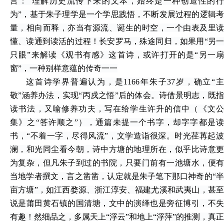
言：“理解历史流传下来的文本，始终是一种创造性的行
为”，基于朱子理学是一个学思践悟，不断发展过程的逻辑考
量，相向而释，亦当有源流、诞生的时空，一个由表及里读
懂、读通到读活的过程！长安罗马，殊途同归，如果用“另一
只眼”来解读《观书有感》这首诗，或许打开的是“另一扇
窗”，一种别样意蕴的传奇一一
这首诗学界普遍认为，是
1166年朱子37岁，确立“
敬”涵养办法，实现“丙戍之悟”后的体会。诗借景明志，既指
读书法，又喻修养功夫，写在给学生许升的信中（《文公
集》之“答许顺之”），通篇未提一个书字，却字字都是读
书，“不着一字，尽得风流”，文学造诣很深。时光荏苒起波
澜，和光同尘看今朝，诗中方塘的地理所在，似乎比诗意更
为复杂，但凡朱子到过的书院，只要门前有一池塘水，便有
当地学者撰文，言之凿凿，认定就是朱子笔下那口神奇的“半
亩方塘”，如江西婺源、浙江淳安、福建尤溪和武夷山，甚至
说是莆田黄石镇的国清塘，文中的演绎也是旁征博引，不失
有趣！然细品之，多属天上“浮云”和地上“浮萍”的推测，真正