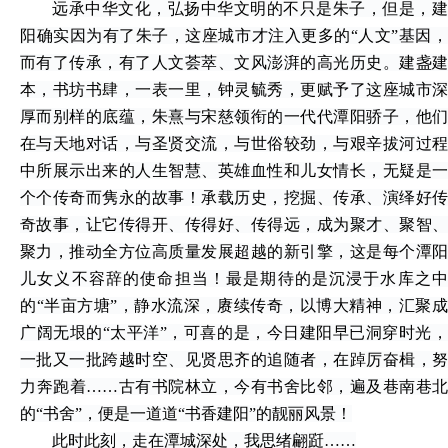
远承中华文化，弘扬中华文明的不只是朱子，但是，建
阳确实因为有了朱子，这座城市才注入更多的
“人文”基因
而有了传承，有了人文荟萃、文风澎湃的高光历史。建盏建
本，书坊书肆，一表一里，钟灵毓秀，更赋予了这座城市深
厚而别样的底蕴，朱熹与宋慈领衔的一代代潭阳骄子，他们
在与天地对话，与圣贤交流，与世俗较劲，与艰辛拔河过程
中所展示出来的人生智慧、英雄血性和儿女情长，无疑是一
个个传奇而隽永的故事！承载历史，挖掘、传承、演绎好传
奇故事，让它传得开、传得好、传得远，成为聚才、聚智、
聚力，推动全方位高质量发展超越的新引擎，这是每个潭阳
儿女义不容辞的使命担当！最是期待的是沉浸于水库之中
的“半亩方塘”，静水流深，赓续传奇，以博大精神，汇聚成
广阔无垠的“太平洋”，可喜的是，今日建阳早已洞穿时光，
一批又一批跨越时空、见贤思齐的追随者，在踔厉奋楫，努
力奔跑着……古有书院林立，今有书舍比邻，遍及巷南巷北
的“书舍”，便是一道道“书香建阳”的靓丽风景！
此时此刻，走在潭城深处，我思绪翩跹
……