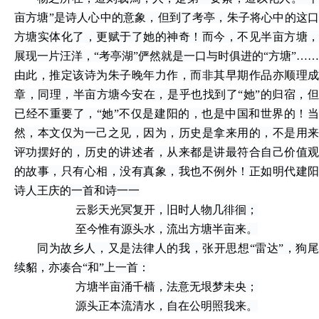
亩方塘”是诗人心中的意象，但到了考亭，朱子将心中的这口
方塘实体化了，更赋于了她的神奇！而今，不见半亩方塘，
展现一片汪洋，“考亭湖”俨然就是一口与时俱进的“方塘”……
由此，推定该诗为朱子晚年力作，而非其早期作品亦顺理成
章，同理，半亩方塘今安在，是乎也找到了“她”的归宿，但
已经不重要了，“她”不仅是建阳的，也是中国和世界的！当
然，本文仅为一己之见，因为，历史是拿来用的，不是用来
评功摆好的，历史的讲述者，从来都是讲最符合自己价值观
的故事，只有心相，没有真象，我也不例外！正如明代建阳
诗人王庆的一首和诗一一
云影天光冥复开，旧时人物几徘徊；
至今惟有源头水，流出方塘半亩来。
同为故乡人，又是法律人的我，张开思想
“雷达”，狗尾
续貂，亦凑合“和”上一首：
方塘半亩涌千樯，法意无垠梦未央；
源头正本流清水，自在公明照我来。