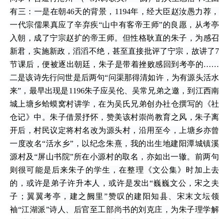
有三：一是在朝46天的背景，1194年，经大臣赵汝愚力荐，
一代宗儒果真应了辛弃疾“山中有客帝王师”的良愿，从考亭
入朝，成了宁宗赵扩的帝王师。但性格耿直的朱子，为感召
新君，实施新政，滔滔不绝，甚至直接批评了宁宗，故讲了7
节课后，便被逐出朝廷，朱子是带着挫败感回到考亭的……
二是该诗先行问世是后两句“问渠那得清如许，为有源头活水
来”，最早出现是1196朱子应吴伦、吴常兄弟之邀，到江西南
城上塘乡蛤蟆窝村讲学，在为吴氏兄弟创办社仓撰写的《社
仓记》中。朱子借景抒怀，赞美该村崇尚教育之风，朱子离
开后，村民议定将村名改为源头村，沿用至今，上塘乡亦曾
一度改名“活水乡”，以纪念朱熹，我的出生地建阳潭城镇溪
源村及“屏山书院”所在小源村的取名，亦如出一辙。前两句
则很可能是后来朱子的学生，在整理《文公集》时加上去
的，或许是弟子许升本人，或许是发出“巍巍文公，宋之夫
子；翼翼考亭，建之阙里”赞叹的建阳知县、宋末文坛领
袖“江湖派”诗人、后官至工部尚书的刘克庄，为朱子理学解