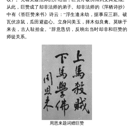
从此，巨赞成了却非法师的弟子。却非法师的《萍栖诗抄》
中有《答巨赞来书》诗云：“浮生逢未劫，据事应三斟。破
瓦伏凉鼠，瓜田避盗心。立身问美玉，择木似良禽。莫昧于
来去，古人耻拾金。”辞意恳切，反映出当时却非和巨赞的
师徒关系。
周恩来题词赠巨赞