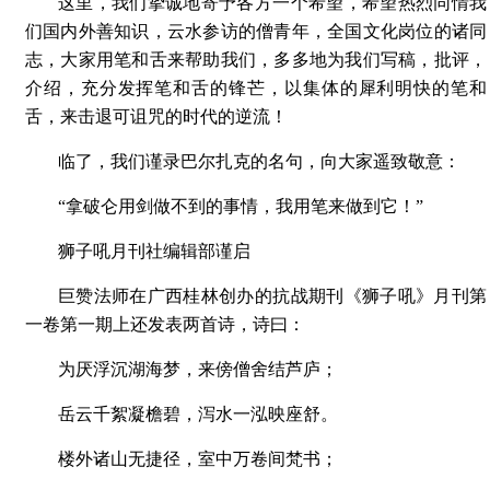
这里，我们挚诚地寄予各方一个希望，希望热烈同情我
们国内外善知识，云水参访的僧青年，全国文化岗位的诸同
志，大家用笔和舌来帮助我们，多多地为我们写稿，批评，
介绍，充分发挥笔和舌的锋芒，以集体的犀利明快的笔和
舌，来击退可诅咒的时代的逆流！
临了，我们谨录巴尔扎克的名句，向大家遥致敬意：
“拿破仑用剑做不到的事情，我用笔来做到它！”
狮子吼月刊社编辑部谨启
巨赞法师在广西桂林创办的抗战期刊《狮子吼》月刊第
一卷第一期上还发表两首诗，诗曰：
为厌浮沉湖海梦，来傍僧舍结芦庐；
岳云千絮凝檐碧，泻水一泓映座舒。
楼外诸山无捷径，室中万卷间梵书；