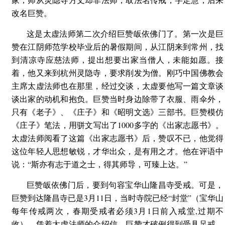
改名巨赞。
这是太虚法师第二次介绍巨赞皈依佛门了。第一次是巨
赞在江阴师范学校毕业后的暑假期间，从江阴来到常州，找
到清凉寺应慈法师，提出想要出家当僧人，未能如愿。接
着，他又来到杭州灵隐寺，要求削发为僧。刚巧中国佛教会
主席太虚法师也在那里，经过交谈，太虚要他写一篇文章谈
谈出家的动机和抱负。巨赞当时身边除带了衣服、雨伞外，
只有《老子》、《庄子》和《昭明文选》三部书。巨赞模仿
《庄子》笔法，用骈文写出了1000多字的《出家志愿书》。
太虚法师阅看了这篇《出家志愿书》后，赞叹不已，他觉得
这位年轻人思想敏锐，才华出众，是有用之才。他在评语中
说：“斯亦有志于道之士，得其师导，可臻上达。”
巨赞皈依佛门后，要到句容宝华山隆昌寺受戒。可是，
巨赞到达隆昌寺已是3月11日，当时寺院已经“封堂”（宝华山
每年传戒两次，春期受戒者必须3月1日前入戒堂,过期不
收）。凭着太虚法师的介绍信，巨赞才破例得到受具足戒。