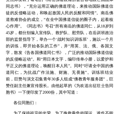
同志书》，“充分运用正确的佛道理论，来推动国际佛道信
徒的反侵略运动，和唤起敌国人民的反醒和同情”。南岳佛
道救难协会的成立，“在全中国佛道信徒的圈子内，起着核
心作用”。《同志书》号召“所有南岳的佛道同仁，从18岁到
45岁，都分别编入宣传队、救护队、慰劳队，在岳训班政治
部的监督指导下，举办一个‘战时知识训练班’，施以一个月
的训练，即开始各队的工作”，并“用英、法、俄、各国文
字，散发《告各国佛道同仁书》，广泛的推动国际佛道信徒
的反侵略运动”。和“用日本文字，编印传单小册，以爱护和
平正义的佛道理论，唤醒日本人民”。同时“吁请全中国的佛
道同仁，为抗战广作法施、财施、无畏施”。训练班结业
前，巨赞与演文召集青年30多人组成“佛教青年服务团”，巨
赞任副主任兼宣传股长。由他起草的《为欢送出征壮士告同
胞书》一下便印发了2000份，其中写道：
各位同胞们：
为了保持祖宗的光荣，为了挽救垂危的国运，谁也不能