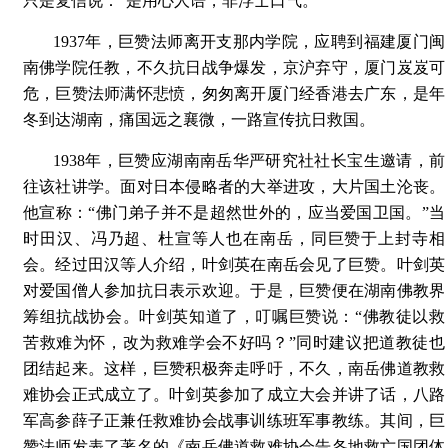
只是复信说：“是用心人语，非浮士口气。”
1937年，巨赞法师离开支那内学院，应聘到福建厦门闽
南佛学院任教，不久抗日战争爆发，京沪弃守，厦门岌岌可
危，巨赞法师满怀悲愤，匆匆离开厦门经香港去广东，是年
冬到达湖南，痛国远之襄微，一路宣传抗日救国。
1938年，巨赞应湖南南岳华严研究社社长宝生邀请，前
往该社讲学。面对日本侵略者的大举进攻，大片国土沦丧。
他宣称：“佛门弟子并不是超然世外的，应当爱国卫国。”当
时田汉、冯乃超、杜宣等人也在南岳，同巨赞于上封寺相
会。经过田汉等人介绍，叶剑英在南岳会见了巨赞。叶剑英
对爱国僧人参加抗日表示欢迎。于是，巨赞便在湖南佛教界
筹组抗战协会。叶剑英知道了，叮嘱巨赞说：“佛教徒以救
苦救难为怀，改为救难学会不好吗？”同时建议把道教徒也
团结起来。这样，巨赞积极奔走呼吁，不久，南岳佛道教救
难协会正式成立了。叶剑英参加了成立大会并讲了话，八路
军高参薛子正兼任救难协会战事训练班军事教练。其间，巨
赞法师发表了著名的《南岳佛道救难协会告各地救亡国团体