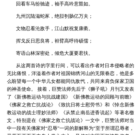
回看车马纷驰迹，袖手高吟意豁如。
九州沉陆滋蛇豕，绝脰刳肠亿万夫；
文物忍看沦敌手，江山默祝复康衢。
挥戈反日思良将，袒臂高呼待硕儒；
寄语山林深密处，倾危大厦要君扶。
从这两首诗的字里行间，可以看出作者对日本侵略者的
无比痛恨，洋溢着作者对祖国锦绣河山的无限眷恋，他是多
么盼望每一个中华儿女都能同仇敌忾，共同来肩负保家卫国
的神圣使命。 接着，巨赞法师先后于《狮子吼》月刊又发表
了《新佛教运动与抗战建国》《新佛教运动的回顾与前瞻》
《佛家之救亡抗战论》《致抗日将士慰劳书》和《悼念新佛
教运动的战士理妙法师》《从禁止南岳进香说起》等著名檄
文，特别是在《佛家之救亡抗战论》一文中，巨赞法师对当
中一段有关佛家对“忍辱”一词的新解释为“至于所谓忍辱者，