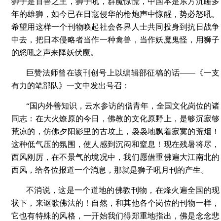
狮子是百兽之王，狮子吼，群魔惊慌，中国本是东方沉睡多
年的雄狮，如今已在日寇侵华的枪炮声中惊醒，势必怒吼。
希望用这样一个刊物唤起社会各界人士共同投身到抗日战争
中去，把日本侵略者当作一种禽兽，当作妖魔鬼怪，用狮子
的怒吼之声来降妖伏魔。
巨赞法师曾在该刊创号上以编辑部征稿的话——《一支
有力的笔部队》一文中发出号召：
“国内外善知识，云水参访的僧青年，全国文化岗位的诸
同志：在大火燎原的今日，佛教的文化原野上，是够沉寂够
荒凉的，仿佛夕阳影里的古坟上，袅袅地飘着寂寞的荒烟！
这种低气压的氛围，使人感到沉闷和窒息！现在残暑将尽，
西风刚厉，在不景气的境况中，我们愿借重佛遍大江南北的
西风，给各位报道一个消息，那就是狮子吼月刊的产生。
不消说，这是一个道地的佛教刊物，在烽火遍全国的现
状下，来讴歌佛法的！自然，和其他各个岗位的刊物一样，
它也有特殊的风格，一开始我们得郑重地指出，佛是念念悲