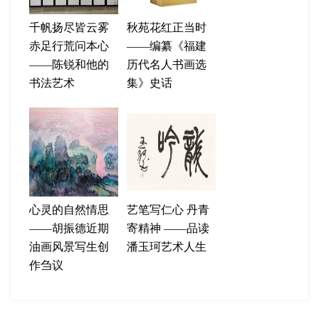
千帆扬尽皆云雾
秋苑花红正当时
赤足行荒问本心
——编纂《福建
——陈锐和他的
历代名人书画选
书法艺术
集》史话
心灵的自然情思
艺笔写仁心 丹青
——胡振德近期
寄精神 ——品读
油画风景写生创
潘玉珂艺术人生
作刍议