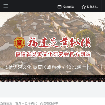
投稿邮箱
收藏本站
弘扬优秀文化 振奋民族精神 介绍民族
瑰宝 宣传中华精英
突出海西特色 报道台港澳侨 坚持古为
今用 力求雅俗共赏
当前位置：
首页
››
史海钩沉
››
高僧在抗战中