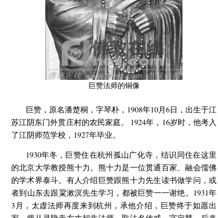
巨赞法师的铜像
巨赞，原名潘楚桐，字琴朴，1908年10月6日，出生于江
苏江阴东门外贯庄村的农民家庭。 1924年，16岁时，他考入
了江阴师范学校，1927年毕业。
1930年冬，巨赞住在杭州孤山广化寺，结识同住在这里
的北京大学教授熊十力。熊十力是一位贯通百家、融会儒佛
的学术界泰斗。有人介绍巨赞跟熊十力先生读书做学问，或
者到山东去跟粱漱溟先生学习，都被巨赞一一谢绝。1931年
3月，太虚法师再度来到杭州，承他介绍，巨赞终于如愿出
家，师从灵隐寺方丈却非法师，取法名传戒，字定慧，后来