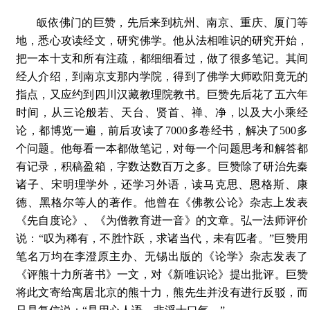
皈依佛门的巨赞，先后来到杭州、南京、重庆、厦门等
地，悉心攻读经文，研究佛学。他从法相唯识的研究开始，
把一本十支和所有注疏，都细细看过，做了很多笔记。其间
经人介绍，到南京支那内学院，得到了佛学大师欧阳竟无的
指点，又应约到四川汉藏教理院教书。巨赞先后花了五六年
时间，从三论般若、天台、贤首、禅、净，以及大小乘经
论，都博览一遍，前后攻读了7000多卷经书，解决了500多
个问题。他每看一本都做笔记，对每一个问题思考和解答都
有记录，积稿盈箱，字数达数百万之多。巨赞除了研治先秦
诸子、宋明理学外，还学习外语，读马克思、恩格斯、康
德、黑格尔等人的著作。他曾在《佛教公论》杂志上发表
《先自度论》、《为僧教育进一音》的文章。弘一法师评价
说：“叹为稀有，不胜忭跃，求诸当代，未有匹者。”巨赞用
笔名万均在李澄原主办、无锡出版的《论学》杂志发表了
《评熊十力所著书》一文，对《新唯识论》提出批评。巨赞
将此文寄给寓居北京的熊十力，熊先生并没有进行反驳，而