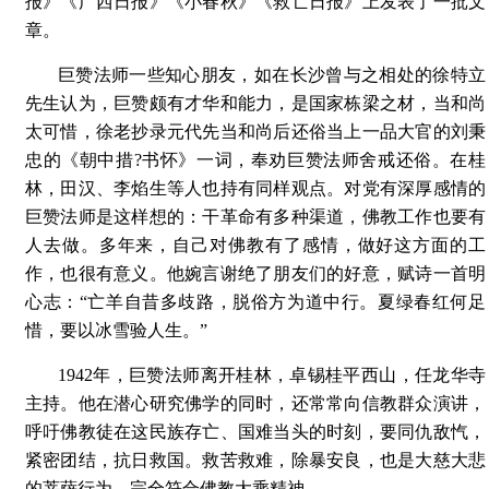
报》《广西日报》《小春秋》《救亡日报》上发表了一批文
章。
巨赞法师一些知心朋友，如在长沙曾与之相处的徐特立
先生认为，巨赞颇有才华和能力，是国家栋梁之材，当和尚
太可惜，徐老抄录元代先当和尚后还俗当上一品大官的刘秉
忠的《朝中措?书怀》一词，奉劝巨赞法师舍戒还俗。在桂
林，田汉、李焰生等人也持有同样观点。对党有深厚感情的
巨赞法师是这样想的：干革命有多种渠道，佛教工作也要有
人去做。多年来，自己对佛教有了感情，做好这方面的工
作，也很有意义。他婉言谢绝了朋友们的好意，赋诗一首明
心志：“亡羊自昔多歧路，脱俗方为道中行。夏绿春红何足
惜，要以冰雪验人生。”
1942年，巨赞法师离开桂林，卓锡桂平西山，任龙华寺
主持。他在潜心研究佛学的同时，还常常向信教群众演讲，
呼吁佛教徒在这民族存亡、国难当头的时刻，要同仇敌忾，
紧密团结，抗日救国。救苦救难，除暴安良，也是大慈大悲
的菩萨行为，完全符合佛教大乘精神。