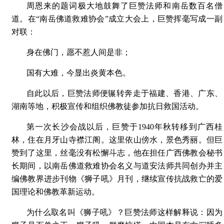
周恩来的题词极大地鼓舞了巨赞法师和南岳数百名僧
道。在“南岳佛道救难协会”成立大会上，巨赞挥毫写成一副
对联：
身在佛门，愿不惹人间是非；
国有大难，今显出炎黄本色。
自此以后，巨赞法师便辗转奔走于福建、香港、广东、
湖南等地，积极宣传和组织佛教徒参加抗日救国活动。
第一次长沙会战以后，巨赞于1940年秋转移到广西桂
林，住在月牙山寺襟江阁。这里依山傍水，景色秀丽。但巨
赞到了这里，丝毫没有松懈斗志，他在担任广西佛教会秘书
长期间，以南岳佛道救难协会名义与道安法师共同创办并主
编佛教界进步刊物《狮子吼》月刊，继续宣传抗战救亡的爱
国理论和佛教革新运动。
为什么取名叫《狮子吼》？巨赞法师这样解释说：因为