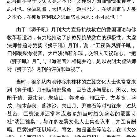
忍辱而不至于丧失人类之本心，又使对方因而惭愧敬仰者，
忍可也。倭寇凶暴，天绝人性，勉强忍之，在我则丧失人类
之本心，在彼反将利我之思而恣意为恶；不可忍也！”
由于《狮子吼》月刊大力宣扬抗战救亡的爱国理论与佛
教革新运动，有力地推动了佛教界抗战救亡的积极性。太虚
法师曾题诗赞扬《狮子吼》月刊，说：“五夜阵风狮子吼，
四邻鞭爆海潮音。大声沸涌新年瑞，交织人天祝瑞心。”把
《狮子吼》月刊与《海潮音》相提并论，足以说明太虚法师
对《狮子吼》月刊的评价和重视了。
当时，很多从内地转移来桂林的左翼文化人士也常常来
到《狮子吼》月刊编辑部聚会，巨赞法师与夏衍、田汉、欧
阳予倩、聂绀努、朱蕴山、郭沫若、柳亚子、方孝宽、盛
成、端木蕻良、廖沫沙、关山月、尹瘦石等时相往来，过从
甚密。巨赞法师还常常应邀参加当时颇负盛名的爱国诗
社“漓江雅集”，与许多左翼文化人士集会议事，并互有酬
唱。巨赞法师还以辎哉、育之、如是斋主等笔名，在《大公