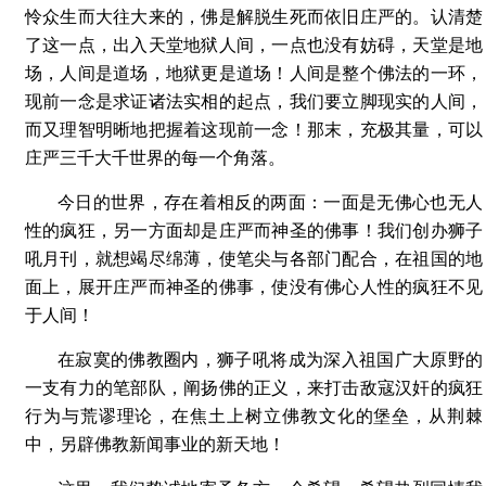
怜众生而大往大来的，佛是解脱生死而依旧庄严的。认清楚
了这一点，出入天堂地狱人间，一点也没有妨碍，天堂是地
场，人间是道场，地狱更是道场！人间是整个佛法的一环，
现前一念是求证诸法实相的起点，我们要立脚现实的人间，
而又理智明晰地把握着这现前一念！那末，充极其量，可以
庄严三千大千世界的每一个角落。
今日的世界，存在着相反的两面：一面是无佛心也无人
性的疯狂，另一方面却是庄严而神圣的佛事！我们创办狮子
吼月刊，就想竭尽绵薄，使笔尖与各部门配合，在祖国的地
面上，展开庄严而神圣的佛事，使没有佛心人性的疯狂不见
于人间！
在寂寞的佛教圈内，狮子吼将成为深入祖国广大原野的
一支有力的笔部队，阐扬佛的正义，来打击敌寇汉奸的疯狂
行为与荒谬理论，在焦土上树立佛教文化的堡垒，从荆棘
中，另辟佛教新闻事业的新天地！