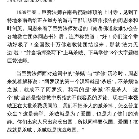
1939年春，巨赞法师在南岳祝融峰顶的上封寺，见到了
特地来南岳给正在举办的游击干部训练班作报告的周恩来和
叶剑英。周恩来看了巨赞法师发起的《南岳佛道救难协会告
各地救亡团体同志书》后，连声称赞道：“好！你们这个举
动好极了！全国数十万佛道教徒团结起来，那就‘法力无
边’啦！”并当场挥毫写下“上马杀贼、下马学佛”8个大字题赠
巨赞法师。
当巨赞法师面对题词中的“杀贼”与“学佛”沉吟时，周恩
来笑着解释说：“阿罗汉的第一个汉释就是‘杀贼’，不杀烦恼
之贼，就成不了阿罗汉。我写的是‘杀贼’不是杀人，这
个‘贼’当然是指佛教中所指的不能容忍的歹徒。现在日本强
贼正在大批杀戮我同胞，我们不把杀人的贼杀掉，怎么普度
众生？这是善举。杀贼就是为了爱国，也是为了佛门的清
静。你们出家人只出家没出国，所以同样要保国、爱国！抗
战就是杀贼，杀贼就是抗战救国。”