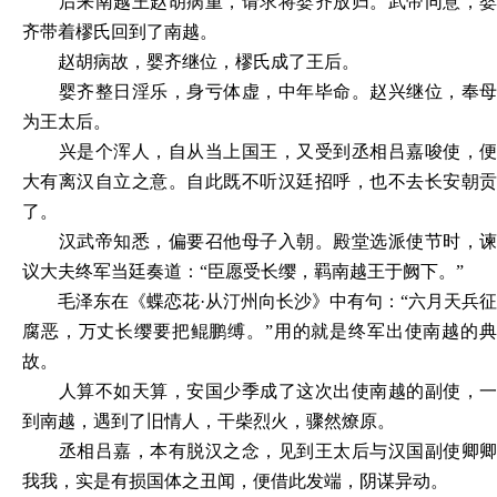
后来南越王赵胡病重，请求将婴齐放归。武帝同意，婴
齐带着樛氏回到了南越。
赵胡病故，婴齐继位，樛氏成了王后。
婴齐整日淫乐，身亏体虚，中年毕命。赵兴继位，奉母
为王太后。
兴是个浑人，自从当上国王，又受到丞相吕嘉唆使，便
大有离汉自立之意。自此既不听汉廷招呼，也不去长安朝贡
了。
汉武帝知悉，偏要召他母子入朝。殿堂选派使节时，谏
议大夫终军当廷奏道：
“臣愿受长缨，羁南越王于阙下。”
毛泽东在《蝶恋花
·从汀州向长沙》中有句：“六月天兵征
腐恶，万丈长缨要把鲲鹏缚。”用的就是终军出使南越的典
故。
人算不如天算，安国少季成了这次出使南越的副使，一
到南越，遇到了旧情人，干柴烈火，骤然燎原。
丞相吕嘉，本有脱汉之念，见到王太后与汉国副使卿卿
我我，实是有损国体之丑闻，便借此发端，阴谋异动。