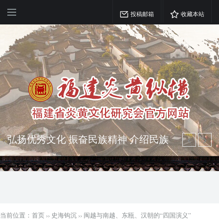
投稿邮箱
收藏本站
弘扬优秀文化 振奋民族精神 介绍民族
瑰宝 宣传中华精英
突出海西特色 报道台港澳侨 坚持古为
今用 力求雅俗共赏
当前位置：
首页
››
史海钩沉
››
闽越与南越、东瓯、汉朝的“四国演义”