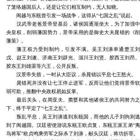
了笼络越国后人，还是让它们相互制约，无人知晓。
闽越与东瓯曾引发一场战争，这得从
“七国之乱”说起。
汉武帝老爸景帝登基后，诸侯国逐渐坐大，为了加强中
央皇权，削弱藩国势力，景帝采用的是御史大夫晁错的《削
藩策》。
藩王权力受到制约，引发不满。吴王刘濞串通楚王刘
戊、赵王刘遂、济南王刘辟光、淄川王刘贤、胶西王刘昂、
胶东王刘雄渠等六王，公开反叛。
汉景帝失措，一时从大臣议，杀晁错以平息七王怒火。
晁错死并没有让七王停止进军，反而让他们觉得景帝软
弱可欺，推翻中央政权易如反掌。
最后关头，在周亚夫、窦婴和其他诸侯王的共同努力之
下，终于平定了
“七王之乱”。
叛乱平息，吴王刘濞逃到东瓯国，而他的儿子刘驹则逃
到了闽越国。汉廷密使游说东瓯王欧贞复，东瓯王派王弟
“
鸟将军”欧贞鸣乘劳军之际杀了刘濞，献头汉廷，将功折罪。