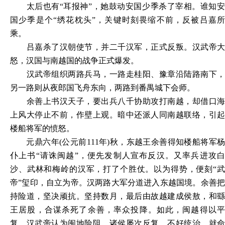
太后也有
“耳报神”，她鼓动安国少季杀了宰相。谁知
国少季是个“绣花枕头”，关键时刻畏缩不前，反被吕嘉所
乘。
吕嘉杀了汉朝使节，并二千汉军，正式反叛。汉武帝大
怒，汉国与南越国的战争正式爆发。
汉武帝组织两路兵马，一路走桂阳、豫章沿陆路南下，
另一路则从夜郎国飞舟东向，两路到番禺城下会师。
余善上书汉天子，要出兵八千协助攻打南越，却借口海
上风大停止不前，作壁上观。暗中还派人同南越联络，引起
楼船将军的愤怒。
元鼎六年
(公元前111年)秋，东越王余善得知楼船将军杨
仆上书“请诛闽越”，便先发制人宣布反汉。又率兵进攻白
沙、武林和梅岭的汉军，打了个胜仗。以为得势，便刻“武
帝”玺印，自立为帝。汉两路大军分道进入东越国境。余善把
持险道，坚决顽抗。坚持数月，最后由故越建成侯敖，和繇
王居股，合谋杀死了余善，率众投降。如此，闽越得以平
复。汉武帝认为闽地险阻，诸侯屡次反复，不好统治，就命