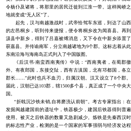
令杨仆及诸将，将那里的居民迁徙到江淮一带。这样闽峤之
地就变成“无人区”了。
起先，汉与南越激战时，武帝恰驾车东巡，到达了山西
的左邑桐乡，听到传来捷报，便令将桐乡改为闻喜县。再到
汲县中新乡，得到了吕嘉被缚消息，又下令在中新乡添置了
获嘉县。并传谕南军，分立南越诸地为
9个郡。这标志着从
东南沿海与海南岛正式列入了中国版图。
《后汉书
·南蛮西南夷传》中说：“西南夷者，在蜀郡
外。有夜郎国，东接交阯，西有古滇国，北有邛都国，各立
郡长……”此时也兵不血刃，归属汉朝。汉又设立了8个郡。
届此，汉朝已达103郡，辖1500多个县，真正成了一个中央大
国。
“折戟沉沙铁未销,自将磨洗认前朝”。考古专家指出：在
发掘闽越建国前的遗址中，铁器极少，建国后铁器得到普遍
使用。被灭之后铁器的数量又急剧减少。炼铁是先秦西汉时
的标志性产业，检测的是一个国家的军事强弱与经济发达程