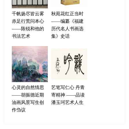
千帆扬尽皆云雾
秋苑花红正当时
赤足行荒问本心
——编纂《福建
——陈锐和他的
历代名人书画选
书法艺术
集》史话
心灵的自然情思
艺笔写仁心 丹青
——胡振德近期
寄精神 ——品读
油画风景写生创
潘玉珂艺术人生
作刍议