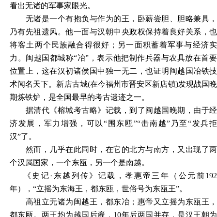
看出无诸的军事家眼光。
无诸是一个有抱负与作为的王，卧薪尝胆、胆略兼具，
乃有先祖遗风。他一面与汉朝中央政权保持着良好关系，也
将客土两个民族融合得很好；另一面积蓄着军事与经济实
力。闽越国都城称
“冶”，表示他把制作兵器与农具放在首
位置上，这在汉初诸侯国中独一无二，也证明闽越国冶铁技
术闻名天下。新店古城(在今福州市晋安区新店镇)发现战国晚
期炼铁炉，是全国最早的考古遗迹之一。
据清代《榕城考古略》记载，到了闽越国晚期，由于经
济发展，军力增强，可以
“围东瓯”“击南越”乃至“发兵
汉”了。
然而，几乎在此同时，在它的北方与南方，又出现了两
个汉属国家，一个东瓯，另一个是南越。
《史记
·东越列传》记载，孝惠帝三年（公元前19
年），“立摇为东海王，都东瓯，世俗号为东瓯王”。
高祖立无诸为闽越王，都东冶；惠帝又立摇为东瓯王，
都东瓯。两王均为越国后裔，
10年后两国并存，是汉王朝