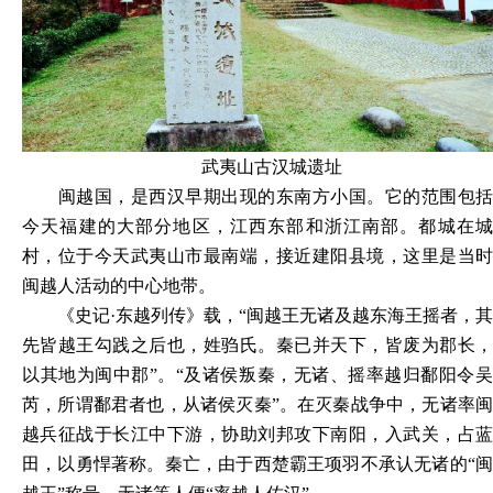
武夷山古汉城遗址
闽越国，是西汉早期出现的东南方小国。它的范围包括
今天福建的大部分地区，江西东部和浙江南部。都城在城
村，位于今天武夷山市最南端，接近建阳县境，这里是当时
闽越人活动的中心地带。
《史记
·东越列传》载，“闽越王无诸及越东海王摇者，其
先皆越王勾践之后也，姓驺氏。秦已并天下，皆废为郡长，
以其地为闽中郡”。“及诸侯叛秦，无诸、摇率越归鄱阳令吴
芮，所谓鄱君者也，从诸侯灭秦”。在灭秦战争中，无诸率闽
越兵征战于长江中下游，协助刘邦攻下南阳，入武关，占蓝
田，以勇悍著称。秦亡，由于西楚霸王项羽不承认无诸的“闽