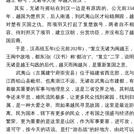
越王”称号，无诸等人便“率越人佐汉”。
其实，无诸与摇站在刘汉一边是有原因的。公元前
334
年，越国为楚所灭，后人南逃，到武夷山区才站稳脚跟，越
对楚有灭国之仇。而项羽又打起了复楚旗号，两者自不相
容。待刘邦灭了项羽，建立汉朝，分赏功臣，并没有忘了越
国后裔。
于是，汉高祖五年
(公元前202年)，“复立无诸为闽越王
王闽中故地，都东冶(《汉书》称‘都冶’)”。“复立”二字，说明
无诸是越王勾践的后代，越灭而闽越兴，是重新复国之意。
武夷山（古属建宁府崇安县）位于福建省西北部，北与
江西铅山县毗邻。也离浙江不远。无诸在武夷山市建都，有
着极其重要的军事与地理意义，这是三省交界之地。其时战
争还未平息，难民流民极多，让更多民众找到家园，找到归
属，是一种大爱之举。而如果越民寻觅故国，这里是最近距
离。民为国本，辖下有更多的民众，才有国之强盛与经济的
繁荣。更为重要的是这里是山区，作为军事要塞，进可攻，
退可守，按今天的话说。是打
“游击战”的好地方。由此可以