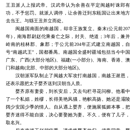
王丑派人上报武帝。汉武帝认为余善在平定闽越时诛郢有
功，不予惩罚。就派人调停，让余善迁到东瓯国让出来地方
去当王。与繇王丑并立而处。
闽越国南面的南越国，却非王族复立。秦末
(公元前207
年)，南海郡尉赵佗乘秦亡之际，封关、绝道；3年后，兼并
岭南的桂林郡、象郡；于公元前204年正式建立南越国，自
号“南越武王”，国都番禺。南越国全盛时疆域包括当今中国
广东、广西(大部分地区)、福建(一小部分)、海南、香港、澳
门和越南(北部、中部的大部分地区)。
汉朝派军队制止了闽越大军攻打南越国，南越王谢恩，
还表示愿把太子婴齐送到汉朝当人质。
婴齐原有妻妾，到长安后，又去勾栏寻花问柳。他看中
了一个私娼，姓樛，长得美艳风骚，艳帜高扬。她还是灞陵
阔少安国少季的情人。自从遇上婴齐，便施展狐媚本事，把
婴齐迷得不能自拔，决心要娶她为妻。不久，便有了儿子，
取名兴。