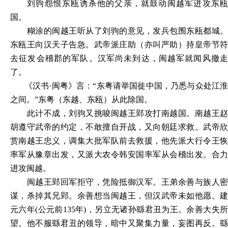
刘驹怨恨东瓯诱杀他的父亲，就鼓动闽越军进攻东瓯
国。
糊涂的闽越王听从了刘驹的意见，发兵包围东瓯都城。
东瓯王向汉天子告急。武帝派庄助（亦叫严助）持皇帝节符
去征发会稽郡的军队。汉军尚未到达，闽越军就闻风撤走
了。
《汉书
·闽粤》言：“东粤请举国徙中国，乃悉与众处江
之间。”东粤（东越、东瓯）从此除国。
此计不成，刘驹又挑唆闽越王郢攻打南越国。南越王赵
胡遵守武帝的约定，不敢擅自开战，又向朝廷求救。武帝欣
赏南越王忠义，调集大批军队前去救援，他先派大行令王恢
率军从豫章出发，又派大农令韩安国率军从会稽出发。合力
进攻闽越。
闽越王郢回军拒守，凭险抵御汉军。王弟余善与族人密
谋，杀掉其兄郢。余善想当闽越王，但汉武帝未如他愿。建
元六年
(公元前135年)，另立无诸孙繇君丑为王。余善大失
望。他不服繇君丑的领导，暗中又聚集力量，妄图再反。繇