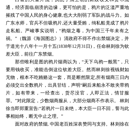
通，经济面临崩溃的边缘，更可怕的是，鸦片的泛滥严重地
摧残了中国人民的身心健康,也大大削弱了军队的战斗力。如
广东水师，官兵不但吸鸦片,还大量受贿，缉私船竟成了鸦片
走私船。严峻事实说明，“鸦烟之毒，为中国三千年未有之
祸。”（魏源《海国图志》）清政府不得不作出禁烟决定，并
于道光十八年十一月十五(1838年12月31日)，任命林则徐为钦
差大臣，前往广东禁烟。
那些唯利是图的鸦片烟商以为，“天下乌鸦一般黑”，只
要用钱收买，准能击倒这位钦差大臣。然而林则徐视钱财如
无物，根本不吃贿赂这一套，而是断然限定,所有烟商三日内
必须交出全数鸦片，出具甘结，声明“嗣后来船永不敢夹带鸦
片，如有带来，一经查出，货尽没官，人即正法，情甘服
罪。”对此限定，少数烟商服从，大部分烟商不作表示。 林则
徐当即郑重宣告:“若鸦片一日未绝，本大臣一日不回，誓与此
事相始终，断无中止之理。”
面对政府的禁烟, 中国老百姓深表赞同与支持。林则徐在