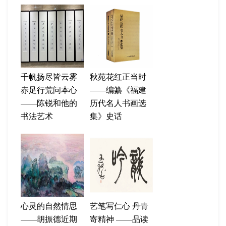
千帆扬尽皆云雾
秋苑花红正当时
赤足行荒问本心
——编纂《福建
——陈锐和他的
历代名人书画选
书法艺术
集》史话
心灵的自然情思
艺笔写仁心 丹青
——胡振德近期
寄精神 ——品读