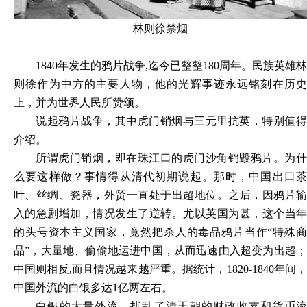
林则徐禁烟
1840
年发生的鸦片战争,迄今已整整180周年。民族英雄林
则徐作为中方的主要人物，他的光辉事迹永远铭刻在历史
上，并为世界人民所赞颂。
说起鸦片战争，其中虎门销烟与三元里抗英，特别值得
介绍。
所谓虎门销烟，即在珠江口的虎门沙角销毁鸦片。为什
么要这样做？事情得从清代初期说起。那时，中国出口茶
叶、丝绸、瓷器，外贸一直处于出超地位。之后，因鸦片输
入的急剧增加，情况发生了逆转。尤以英国为甚，这个当年
的头号资本主义国家，竟然把杀人的毒品鸦片当作“特殊商
品”，大量地、偷偷地运进中国，从而迅速由入超变为出超；
中国则相反,而且情况越来越严重。据统计，1820-1840年间，
中国外流的白银多达1亿两左右。
白银的大量外流，扰乱了清王朝的财政收支和货币流