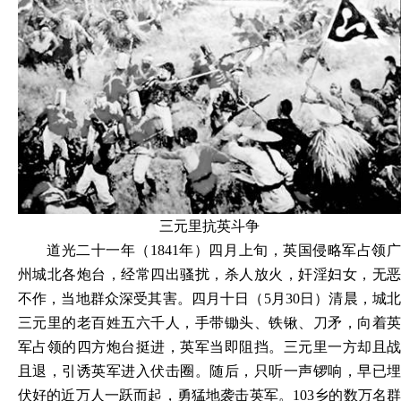
三元里抗英斗争
道光二十一年（1841年）四月上旬，英国侵略军占领广
州城北各炮台，经常四出骚扰，杀人放火，奸淫妇女，无恶
不作，当地群众深受其害。四月十日（5月30日）清晨，城北
三元里的老百姓五六千人，手带锄头、铁锹、刀矛，向着英
军占领的四方炮台挺进，英军当即阻挡。三元里一方却且战
且退，引诱英军进入伏击圈。随后，只听一声锣响，早已埋
伏好的近万人一跃而起，勇猛地袭击英军。103乡的数万名群