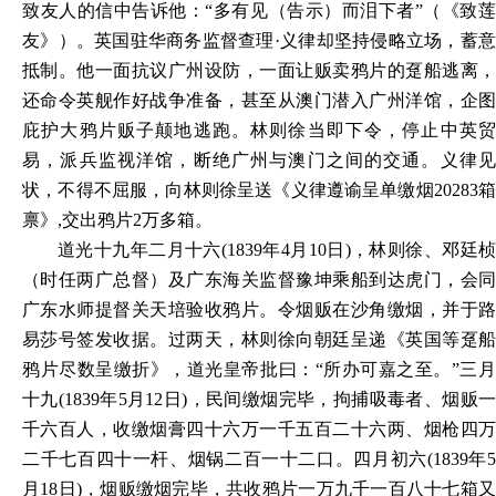
致友人的信中告诉他：“多有见（告示）而泪下者”（《致莲
友》）。英国驻华商务监督查理·义律却坚持侵略立场，蓄意
抵制。他一面抗议广州设防，一面让贩卖鸦片的趸船逃离，
还命令英舰作好战争准备，甚至从澳门潜入广州洋馆，企图
庇护大鸦片贩子颠地逃跑。林则徐当即下令，停止中英贸
易，派兵监视洋馆，断绝广州与澳门之间的交通。义律见
状，不得不屈服，向林则徐呈送《义律遵谕呈单缴烟20283箱
禀》,交出鸦片2万多箱。
道光十九年二月十六(1839年4月10日)，林则徐、邓廷桢
（时任两广总督）及广东海关监督豫坤乘船到达虎门，会同
广东水师提督关天培验收鸦片。令烟贩在沙角缴烟，并于路
易莎号签发收据。过两天，林则徐向朝廷呈递《英国等趸船
鸦片尽数呈缴折》，道光皇帝批曰：“所办可嘉之至。”三月
十九(1839年5月12日)，民间缴烟完毕，拘捕吸毒者、烟贩一
千六百人，收缴烟膏四十六万一千五百二十六两、烟枪四万
二千七百四十一杆、烟锅二百一十二口。四月初六(1839年5
月18日)，烟贩缴烟完毕，共收鸦片一万九千一百八十七箱又