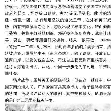
骄横十足的英国侵略者向直隶总督琦善递交了英国首相给清
政府的照会，悍然提出赔款、割地等无理要求。此时的清
廷，慌乱一团。起初禁烟坚决的道光皇帝，在外有英军威
胁、内有投降派埋怨之下，态度出现了根本变化，转而倾向
于妥协，并将主战派林则徐、邓廷桢等革职查办，战事让琦
善、奕山、奕经等庸臣奸党操持，结果一败再败。1842年
（道光二十二年）8月29日，历时两年多的鸦片战争结束，清
廷被迫签订屈辱的中英《南京条约》。除了赔款、开放五口
通商口岸，以及关税自主权、司法自主权受到严重损害外，
还将香港割让出去。从此，中国一步步沦为半封建、半殖民
地社会。
鸦片战争，虽然英国的阴谋得逞，但在这一过程中，中
国东南沿海人民、广大爱国官兵英勇抵抗，给予侵略者应有
的惩罚，涌现出许多动人的事例，其中规模最大、影响最深
的是广州三元里的抗英斗争。