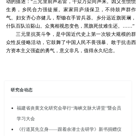
动的描述：“三元里前声若雷，千众万众同声来。因义生愤愤
生勇，乡民合力强徒摧。家家田庐须保卫，不待鼓声群作
气。妇女齐心亦健儿，犁锄在手皆兵器。乡分远近旗斑斓，
什队百队沿谿山。众夷相视忽变色，黑旗死仗难生还。……”
三元里抗英斗争，是中国近代史上第一次较大规模的群
众性反侵略活动，它鼓舞了中国人民不畏强暴、敢于抗击西
方资本主义强盗的勇气，意义非凡，值得永久纪念。
研究会动态
福建省炎黄文化研究会举行“海峡文脉大讲堂”暨会员
学习大会
《行道莫先立身——跟着余潜士去研学》新书捐赠仪