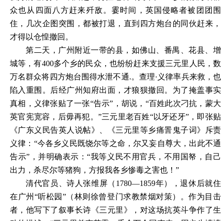
众也从四面八方赶来歼敌。霎时间，英国侵略者被团团围
住，几次企图突围，都被打退，直到四方炮台的同伙赶来，
才得以仓惶撤回。
第二天，广州附近一带的县，如佛山、番禺、花县、增
城等，有400多个乡的民众，也纷纷赶来支援三元里人民，数
万名群众将四方炮台围得水泄不通.。查理·义律率兵来救，也
陷入重围。后经广州知府出面，才狼狈撤回。为了掩盖事实
真相，义律张贴了一张“告示”，胡说，“百姓此次刁抗，蒙大
英官宪宽容，后毋再犯。”三元里老百姓“以牙还牙”，即张贴
《广东义民告英人说帖》、《三元里等乡痛詈鬼子词》斥责
义律：“今各乡义民既饶尔等之命，尔又妄自尊大，出此不通
告示”，并明确表示：“我等义民不用官兵，不用国帑，自己
出力，杀尽尔等猪狗，方报我各乡惨毒之害也！”
清代官员、诗人张维屏（1780—1859年），退休后就住
在广州“听松园”（林则徐曾登门求教禁烟对策）。作为目击
者，他写下了叙事长诗《三元里》，对这场抗英斗争作了生