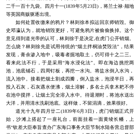
二千一百十九袋。四月十一(1839年5月23日)，将兰士禄·颠地
等英国商贩驱逐出境。
如何处置收缴来的鸦片？林则徐本拟运回京师销毁。御
史邓瀛认为，就地销毁更好，可避免鸦片被偷偷换掉。这个
意见得到道光帝的认可，林则徐于是决定,在虎门公开销烟。
怎么烧？林则徐先是试用传统的“烟土拌桐油焚毁法”，结果
发现，膏余渗入地中，吸毒者掘地取土，仍可得十之二三。
看来此法不行，于是采用“海水浸化法”。即在海边挑挖两
池，池底铺石，四周钉板，再挖一水沟。将盐水倒入水沟，
流入池中。接着把烟土割成四瓣，倒入盐水，泡浸半日，再
投入石灰，石灰遇水便沸，烟土溶解，多名士兵拿木耙不停
在池中搅拌，让烟土完全溶入水中。待退潮时，将池水送出
大洋，并用清水洗刷池底。这样做，不留涓滴，效果很好。
道光十九年四月廿二(1839年6月3日)，虎门销烟正式开
始，沙滩上搭起了一座礼台，前面挂着一面黄绫长幡，上
书“钦差大臣奉旨查办广东海口事务大臣节制水陆各营总督部