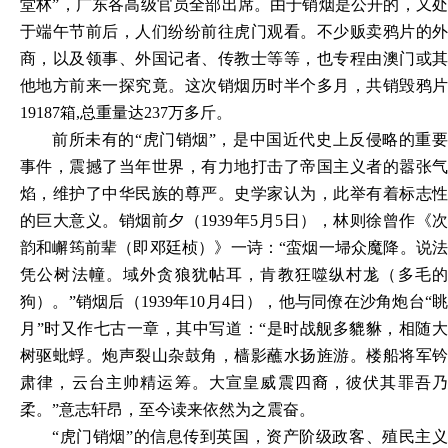
堂林”，广东各高级官员全部出席。由于销烟是公开的，又处
于端午节前后，人们纷纷前往虎门观看。不少贩卖鸦片的外
商，以及领事、外国记者、传教士等等，也专程由澳门或其
他地方前来一探究竟。这次销烟历时半个多月，共销毁鸦片
19187箱,总重量达237万多斤。
前所未有的“虎门销烟”，是中国近代史上反侵略的重要
事件，震撼了当年世界，有力地打击了帝国主义者的嚣张气
焰，维护了中华民族的尊严。史学家认为，此举有着标志性
的巨大意义。销烟前夕（1939年5月5日），林则徐曾作《次
韵和嶰筠前辈（即邓廷桢）》一诗：“蛮烟一埽众魔降。说法
凭公树法幢。域外贪狼犹帖耳，肯教狂噬纵村尨（多毛的
狗）。”销烟后（1939年10月4日），他与同僚在沙角炮台“眺
月”时又作七古一章，其中写道：“是时战舰多貔貅，相随大
树驱蚍蜉。炮声裂山杂鼓角，樯影蘸水扬旌游。楼船将军钤
肃律，云台主帅精运筹。大宣皇威震四裔，彼伏其罪吾乃
柔。”意志轩昂，至今读来依然为之震奋。
“虎门销烟”的信息传到英国，资产阶级政客、殖民主义