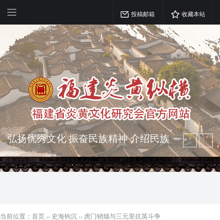
投稿邮箱
收藏本站
突出海西特色 报道台港澳侨 坚持古为
今用 力求雅俗共赏
弘扬优秀文化 振奋民族精神 介绍民族
瑰宝 宣传中华精英
当前位置：
首页
››
史海钩沉
››
虎门销烟与三元里抗英斗争