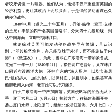
者咬牙切齿,一片喧嚣。他们认为，销烟不仅严重侵害英国的
经济利益，更让其政治上丢尽脸面，于是悍然发动蓄谋已久
的侵华战争。
1840
年6月（道光二十年五月），乔治·懿律（查理·义律
的堂兄）率领的四千名英国侵略军，分乘四十几艘船舰，到
达中国海面，立即封锁珠江口。
林则徐对英国可能发动侵略战争早有警惕，且认识
到，“即其船坚炮利，亦只能取胜于外洋，而不能施伎于内
港”（《致莲友》）。为此，当即在广东沿海一带加紧备战。
道光二十年一月（1840年2月），接任两广总督后，又在珠江
口附近布设西洋大炮，还把广东的“渔人疍户，以及滨海居
民”组织起来，加以训练，以保村庄，并且明令，如果英军兵
船胆敢闯入内河，老百姓可以持刀痛杀。
由于广东沿海一带严加防范，英国侵略军的船舰无从下
手，遂于六月二日（6月30日）掉转方向，往福建海面开去，
袭击厦门水师，攻陷厦门，继续北犯浙江沿海。六月七日（7
月5日），攻破定海。七月十四日（8月11日），到达天津。